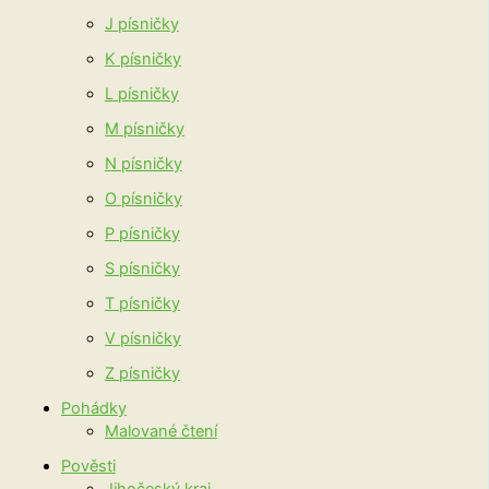
J písničky
K písničky
L písničky
M písničky
N písničky
O písničky
P písničky
S písničky
T písničky
V písničky
Z písničky
Pohádky
Malované čtení
Pověsti
Jihočeský kraj