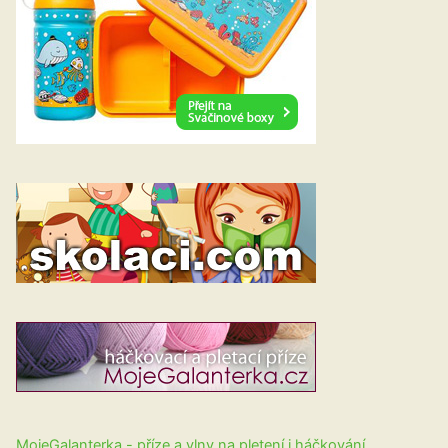
MojeGalanterka - příze a vlny na pletení i háčkování