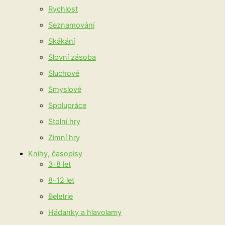
Rychlost
Seznamování
Skákání
Slovní zásoba
Sluchové
Smyslové
Spolupráce
Stolní hry
Zimní hry
Knihy, časopisy
3-8 let
8-12 let
Beletrie
Hádanky a hlavolamy