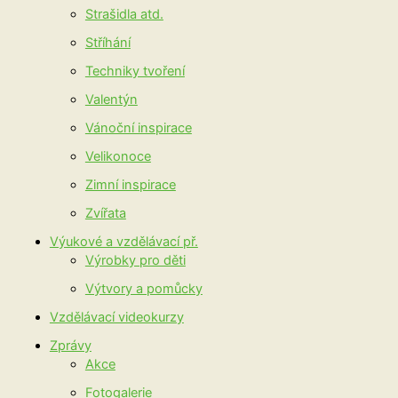
Strašidla atd.
Stříhání
Techniky tvoření
Valentýn
Vánoční inspirace
Velikonoce
Zimní inspirace
Zvířata
Výukové a vzdělávací př.
Výrobky pro děti
Výtvory a pomůcky
Vzdělávací videokurzy
Zprávy
Akce
Fotogalerie