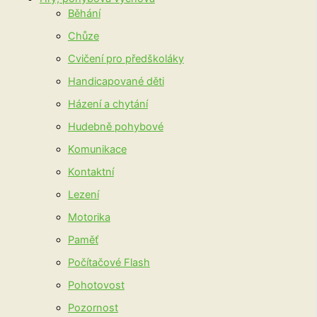
Běhání
Chůze
Cvičení pro předškoláky
Handicapované děti
Házení a chytání
Hudebně pohybové
Komunikace
Kontaktní
Lezení
Motorika
Paměť
Počítačové Flash
Pohotovost
Pozornost