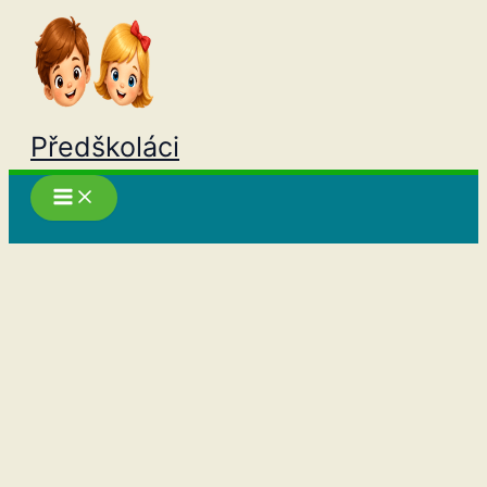
Přeskočit
na
obsah
Předškoláci
Hledat