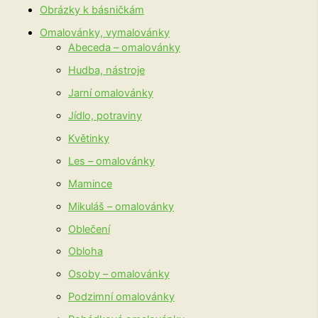
Obrázky k básničkám
Omalovánky, vymalovánky
Abeceda – omalovánky
Hudba, nástroje
Jarní omalovánky
Jídlo, potraviny
Květinky
Les – omalovánky
Mamince
Mikuláš – omalovánky
Oblečení
Obloha
Osoby – omalovánky
Podzimní omalovánky