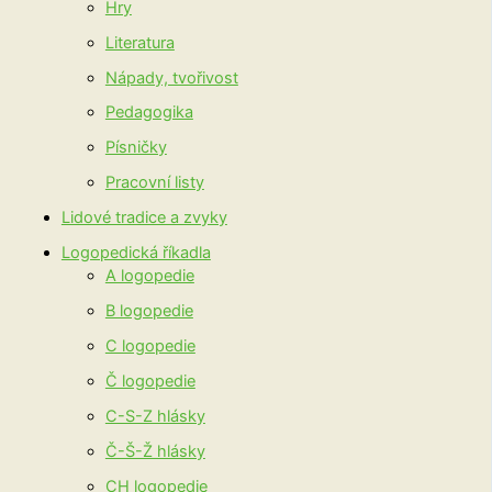
Hry
Literatura
Nápady, tvořivost
Pedagogika
Písničky
Pracovní listy
Lidové tradice a zvyky
Logopedická říkadla
A logopedie
B logopedie
C logopedie
Č logopedie
C-S-Z hlásky
Č-Š-Ž hlásky
CH logopedie