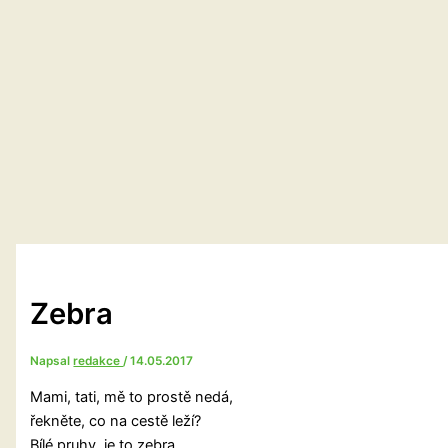
Zebra
Napsal
redakce
/
14.05.2017
Mami, tati, mě to prostě nedá,
řekněte, co na cestě leží?
Bílé pruhy, je to zebra