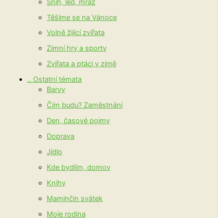
Sníh, led, mráz
Těšíme se na Vánoce
Volně žijící zvířata
Zimní hry a sporty
Zvířata a ptáci v zimě
.. Ostatní témata
Barvy
Čím budu? Zaměstnání
Den, časové pojmy
Doprava
Jídlo
Kde bydlím, domov
Knihy
Maminčin svátek
Moje rodina