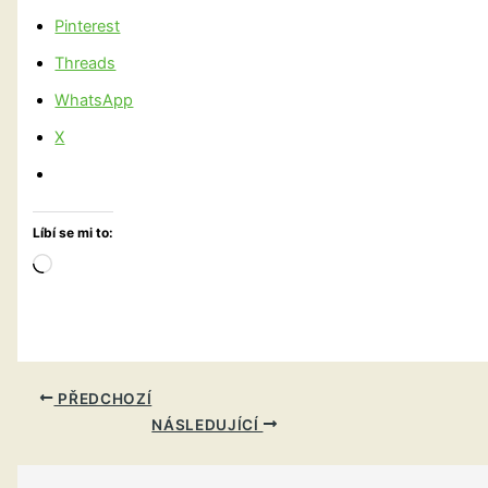
Pinterest
Threads
WhatsApp
X
Líbí se mi to:
Načítání…
PŘEDCHOZÍ
NÁSLEDUJÍCÍ