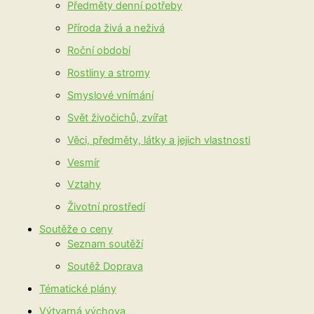
Předměty denní potřeby
Příroda živá a neživá
Roční období
Rostliny a stromy
Smyslové vnímání
Svět živočichů, zvířat
Věci, předměty, látky a jejich vlastnosti
Vesmír
Vztahy
Životní prostředí
Soutěže o ceny
Seznam soutěží
Soutěž Doprava
Tématické plány
Výtvarná výchova