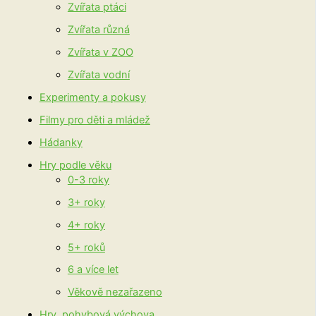
Zvířata ptáci
Zvířata různá
Zvířata v ZOO
Zvířata vodní
Experimenty a pokusy
Filmy pro děti a mládež
Hádanky
Hry podle věku
0-3 roky
3+ roky
4+ roky
5+ roků
6 a více let
Věkově nezařazeno
Hry, pohybová výchova