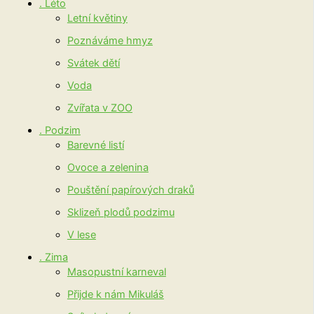
. Léto
Letní květiny
Poznáváme hmyz
Svátek dětí
Voda
Zvířata v ZOO
. Podzim
Barevné listí
Ovoce a zelenina
Pouštění papírových draků
Sklizeň plodů podzimu
V lese
. Zima
Masopustní karneval
Přijde k nám Mikuláš