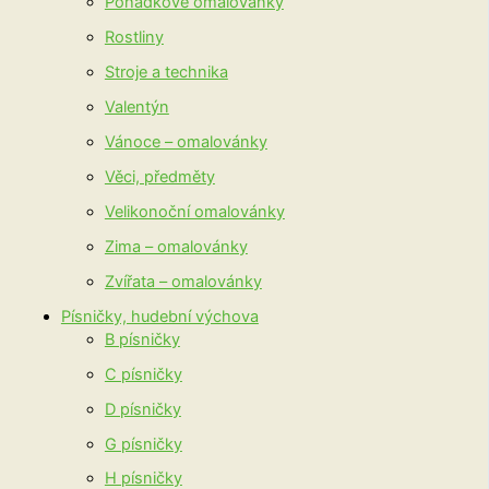
Pohádkové omalovánky
Rostliny
Stroje a technika
Valentýn
Vánoce – omalovánky
Věci, předměty
Velikonoční omalovánky
Zima – omalovánky
Zvířata – omalovánky
Písničky, hudební výchova
B písničky
C písničky
D písničky
G písničky
H písničky