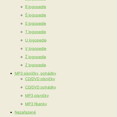
R logopedie
Š logopedie
S logopedie
T logopedie
U logopedie
V logopedie
Ž logopedie
Z logopedie
MP3 písničky, pohádky
CD/DVD písničky
CD/DVD pohádky
MP3 písničky
MP3 říkanky
Nezařazené