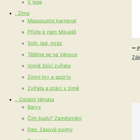
V lese
. Zima
Masopustní karneval
Přijde k nám Mikuláš
Sníh, led, mráz
P
Těšíme se na Vánoce
Zák
Volně žijící zvířata
Zimní hry a sporty
Zvířata a ptáci v zimě
.. Ostatní témata
Barvy
Čím budu? Zaměstnání
Den, časové pojmy