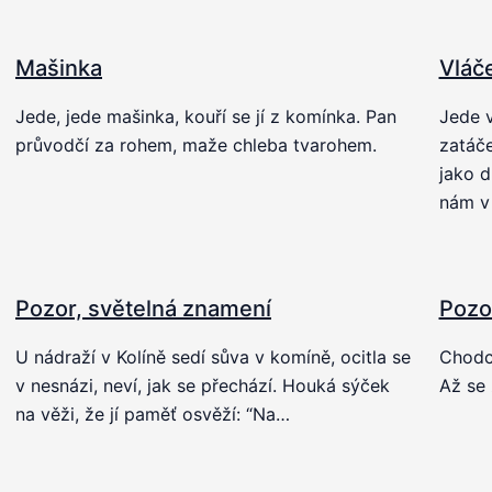
Mašinka
Vláč
Jede, jede mašinka, kouří se jí z komínka. Pan
Jede v
průvodčí za rohem, maže chleba tvarohem.
zatáče
jako d
nám v
Pozor, světelná znamení
Pozo
U nádraží v Kolíně sedí sůva v komíně, ocitla se
Chodci
v nesnázi, neví, jak se přechází. Houká sýček
Až se 
na věži, že jí paměť osvěží: “Na…