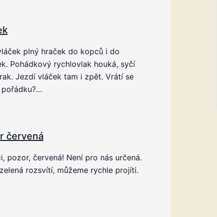
ek
láček plný hraček do kopců i do
k. Pohádkový rychlovlak houká, syčí
rak. Jezdí vláček tam i zpět. Vrátí se
 pořádku?…
r červená
, pozor, červená! Není pro nás určená.
zelená rozsvítí, můžeme rychle projíti.