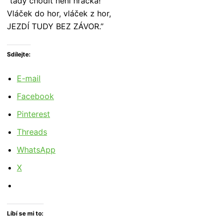
“tady chodit není hračka!
Vláček do hor, vláček z hor,
JEZDÍ TUDY BEZ ZÁVOR.”
Sdílejte:
E-mail
Facebook
Pinterest
Threads
WhatsApp
X
Líbí se mi to: