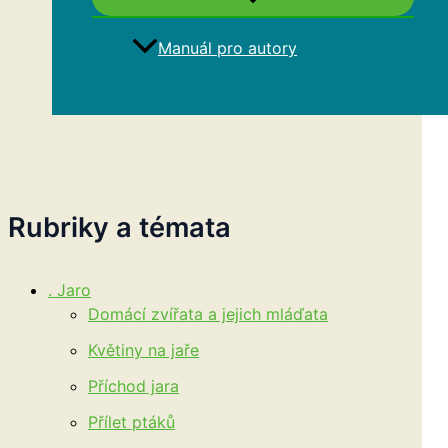
Manuál pro autory
Hledat
Rubriky a témata
. Jaro
Domácí zvířata a jejich mláďata
Květiny na jaře
Příchod jara
Přílet ptáků