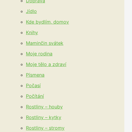
Doprava
Jídlo
Kde bydlím, domov
Knihy
Maminčin svátek
Moje rodina
Moje tělo a zdraví
Písmena
Počasí
Počítání
Rostliny – houby
Rostliny – kytky
Rostliny – stromy