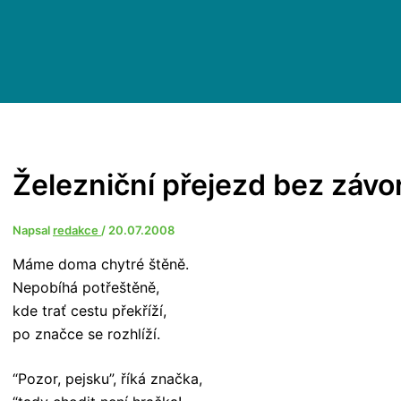
Železniční přejezd bez závo
Napsal
redakce
/
20.07.2008
Máme doma chytré štěně.
Nepobíhá potřeštěně,
kde trať cestu překříží,
po značce se rozhlíží.
“Pozor, pejsku”, říká značka,