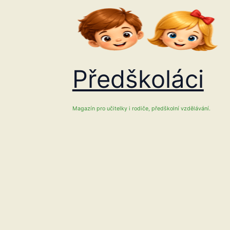
Přeskočit
na
obsah
Předškoláci
Magazín pro učitelky i rodiče, předškolní vzdělávání.