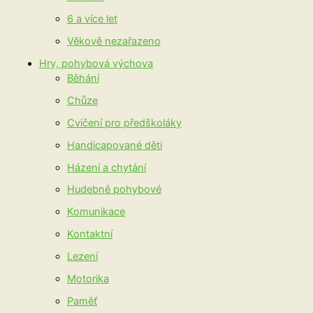
6 a více let
Věkově nezařazeno
Hry, pohybová výchova
Běhání
Chůze
Cvičení pro předškoláky
Handicapované děti
Házení a chytání
Hudebně pohybové
Komunikace
Kontaktní
Lezení
Motorika
Paměť