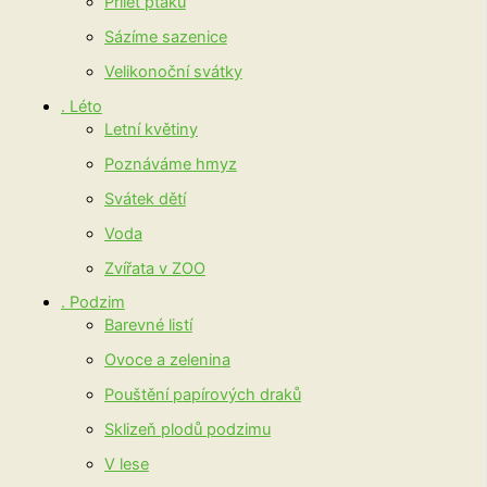
Přílet ptáků
Sázíme sazenice
Velikonoční svátky
. Léto
Letní květiny
Poznáváme hmyz
Svátek dětí
Voda
Zvířata v ZOO
. Podzim
Barevné listí
Ovoce a zelenina
Pouštění papírových draků
Sklizeň plodů podzimu
V lese