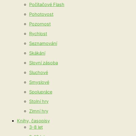
Počítačové Flash
Pohotovost
Pozornost
Rychlost
Seznamování
Skákání
Slovní zásoba
Sluchové
Smyslové
Spolupráce
Stolní hry
Zimní hry
Knihy, časopisy
3-8 let