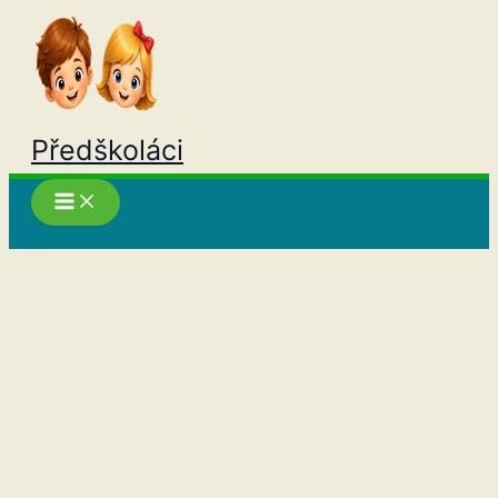
Přeskočit
na
obsah
Předškoláci
Hledat