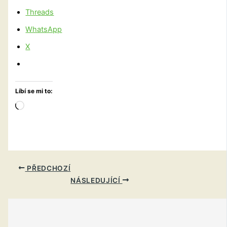
Threads
WhatsApp
X
Líbí se mi to:
Načítání…
PŘEDCHOZÍ
NÁSLEDUJÍCÍ