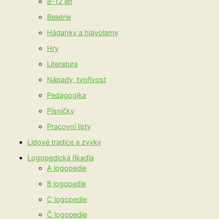
8-12 let
Beletrie
Hádanky a hlavolamy
Hry
Literatura
Nápady, tvořivost
Pedagogika
Písničky
Pracovní listy
Lidové tradice a zvyky
Logopedická říkadla
A logopedie
B logopedie
C logopedie
Č logopedie