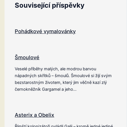
Související příspěvky
Pohádkové vymalovánky
Šmoulové
Veselé příběhy malých, ale modrou barvou
nápadných skřítků – šmoulů. Šmoulové si žijí svým
bezstarostným životem, který jim věčně kazí zlý
černokněžník Gargamel a jeho…
Asterix a Obelix
Římští kolonizátoři ovládli Galii – kromě jedné jediné