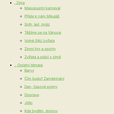
. Zima
Masopustní karneval
Přijde k nám Mikuláš
Sníh, led, mráz
Těšíme se na Vánoce
Volně žijící zvířata
Zimní hry a sporty
Zvířata a ptáci v zimě
.. Ostatní témata
Barvy
Čím budu? Zaměstnání
Den, časové pojmy
Doprava
Jídlo
Kde bydlím, domov