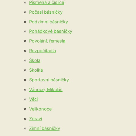
Písmena a číslice
Počasí básničky
Podzimní básničky
Pohádkové básničky
Povolání, řemesla
Rozpočítadla
Škola
Školka
Sportovní básničky
Vánoce, Mikuláš
Věci
Velikonoce
Zdraví
Zimní básničky