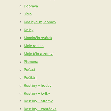
Doprava
Jídlo
Kde bydlím, domov
Knihy
Maminčin svátek
Moje rodina
Moje tělo a zdraví
Písmena
Počasí
Počítání
Rostliny – houby
Rostliny – kytky
Rostliny – stromy
Rostliny – zahrádka