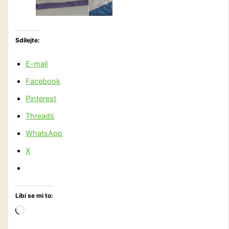
Sdílejte:
E-mail
Facebook
Pinterest
Threads
WhatsApp
X
Líbí se mi to:
Načítání…