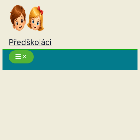
Přeskočit
na
obsah
Předškoláci
Hledat