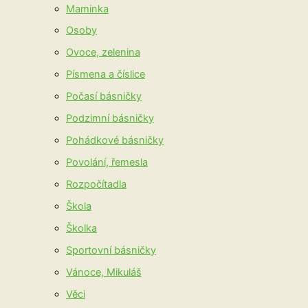
Maminka
Osoby
Ovoce, zelenina
Písmena a číslice
Počasí básničky
Podzimní básničky
Pohádkové básničky
Povolání, řemesla
Rozpočítadla
Škola
Školka
Sportovní básničky
Vánoce, Mikuláš
Věci