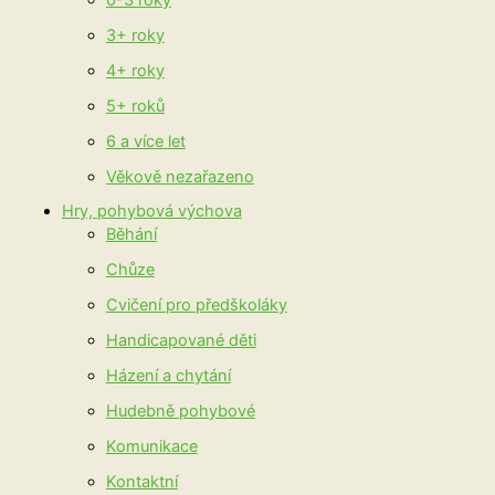
3+ roky
4+ roky
5+ roků
6 a více let
Věkově nezařazeno
Hry, pohybová výchova
Běhání
Chůze
Cvičení pro předškoláky
Handicapované děti
Házení a chytání
Hudebně pohybové
Komunikace
Kontaktní