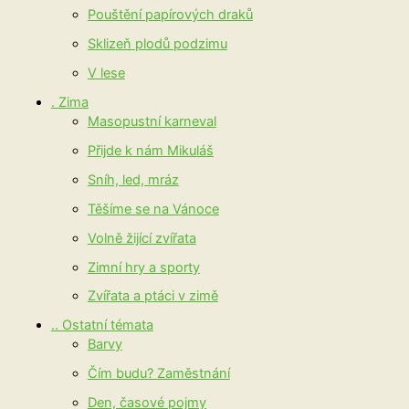
Pouštění papírových draků
Sklizeň plodů podzimu
V lese
. Zima
Masopustní karneval
Přijde k nám Mikuláš
Sníh, led, mráz
Těšíme se na Vánoce
Volně žijící zvířata
Zimní hry a sporty
Zvířata a ptáci v zimě
.. Ostatní témata
Barvy
Čím budu? Zaměstnání
Den, časové pojmy