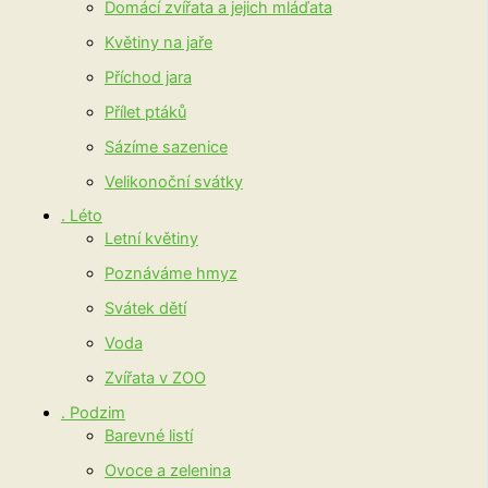
Domácí zvířata a jejich mláďata
Květiny na jaře
Příchod jara
Přílet ptáků
Sázíme sazenice
Velikonoční svátky
. Léto
Letní květiny
Poznáváme hmyz
Svátek dětí
Voda
Zvířata v ZOO
. Podzim
Barevné listí
Ovoce a zelenina