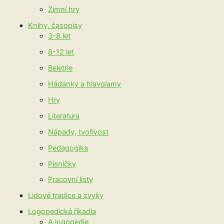
Zimní hry
Knihy, časopisy
3-8 let
8-12 let
Beletrie
Hádanky a hlavolamy
Hry
Literatura
Nápady, tvořivost
Pedagogika
Písničky
Pracovní listy
Lidové tradice a zvyky
Logopedická říkadla
A logopedie