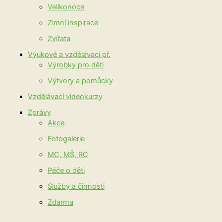
Velikonoce
Zimní inspirace
Zvířata
Výukové a vzdělávací př.
Výrobky pro děti
Výtvory a pomůcky
Vzdělávací videokurzy
Zprávy
Akce
Fotogalerie
MC, MŠ, RC
Péče o děti
Služby a činnosti
Zdarma