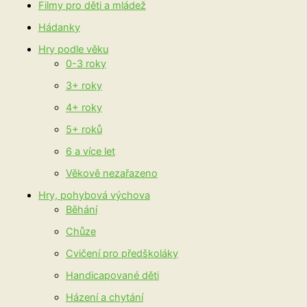
Filmy pro děti a mládež
Hádanky
Hry podle věku
0-3 roky
3+ roky
4+ roky
5+ roků
6 a více let
Věkově nezařazeno
Hry, pohybová výchova
Běhání
Chůze
Cvičení pro předškoláky
Handicapované děti
Házení a chytání