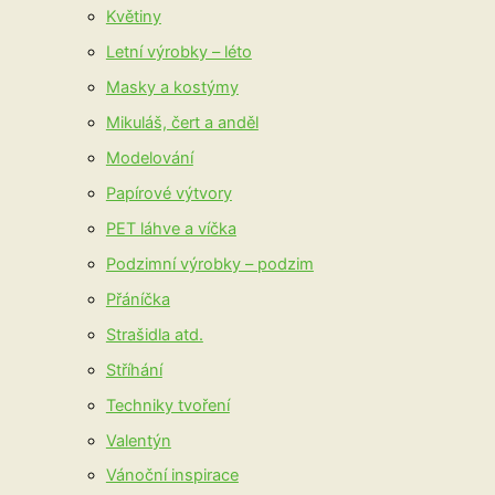
Květiny
Letní výrobky – léto
Masky a kostýmy
Mikuláš, čert a anděl
Modelování
Papírové výtvory
PET láhve a víčka
Podzimní výrobky – podzim
Přáníčka
Strašidla atd.
Stříhání
Techniky tvoření
Valentýn
Vánoční inspirace