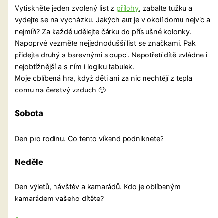
Vytiskněte jeden zvolený list z
přílohy
, zabalte tužku a
vydejte se na vycházku. Jakých aut je v okolí domu nejvíc a
nejmíň? Za každé udělejte čárku do příslušné kolonky.
Napoprvé vezměte nejjednodušší list se značkami. Pak
přidejte druhý s barevnými sloupci. Napotřetí dítě zvládne i
nejobtížnější a s ním i logiku tabulek.
Moje oblíbená hra, když děti ani za nic nechtějí z tepla
domu na čerstvý vzduch 🙂
Sobota
Den pro rodinu. Co tento víkend podniknete?
Neděle
Den výletů, návštěv a kamarádů. Kdo je oblíbeným
kamarádem vašeho dítěte?