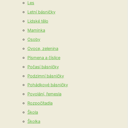
Les
Letní básničky
Lidské tělo
Maminka
Osoby
Ovoce, zelenina
Písmena a číslice
Počasí básničky
Podzimní básničky
Pohádkové básničky
Povolání, řemesla
Rozpočítadla
Škola
Školka