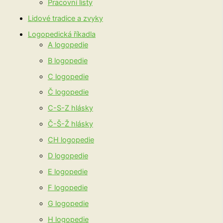
Pracovní listy
Lidové tradice a zvyky
Logopedická říkadla
A logopedie
B logopedie
C logopedie
Č logopedie
C-S-Z hlásky
Č-Š-Ž hlásky
CH logopedie
D logopedie
E logopedie
F logopedie
G logopedie
H logopedie