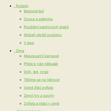
. Podzim
Barevné listí
Ovoce a zelenina
Pouštění papírových draků
Sklizeň plodů podzimu
V lese
. Zima
Masopustní karneval
Přijde k nám Mikuláš
Sníh, led, mráz
Těšíme se na Vánoce
Volně žijící zvířata
Zimní hry a sporty
Zvířata a ptáci v zimě