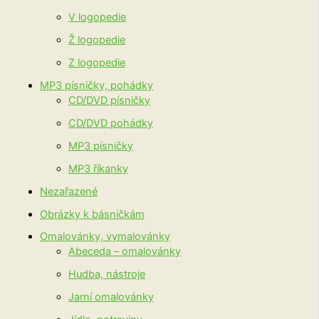
V logopedie
Ž logopedie
Z logopedie
MP3 písničky, pohádky
CD/DVD písničky
CD/DVD pohádky
MP3 písničky
MP3 říkanky
Nezařazené
Obrázky k básničkám
Omalovánky, vymalovánky
Abeceda – omalovánky
Hudba, nástroje
Jarní omalovánky