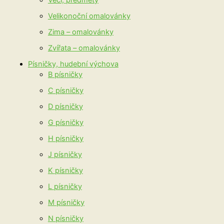
Věci, předměty
Velikonoční omalovánky
Zima – omalovánky
Zvířata – omalovánky
Písničky, hudební výchova
B písničky
C písničky
D písničky
G písničky
H písničky
J písničky
K písničky
L písničky
M písničky
N písničky