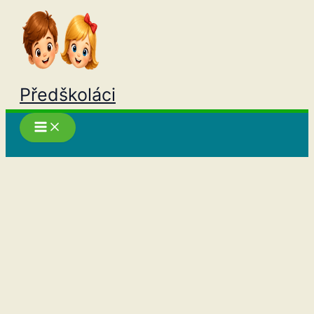
Přeskočit
na
obsah
Předškoláci
Hledat