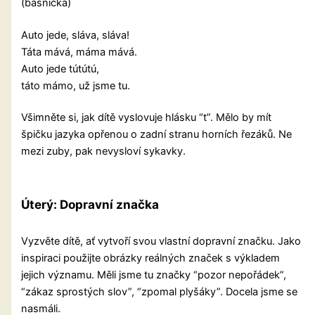
(básnička)
Auto jede, sláva, sláva!
Táta mává, máma mává.
Auto jede tútútú,
táto mámo, už jsme tu.
Všimněte si, jak dítě vyslovuje hlásku “t”. Mělo by mít
špičku jazyka opřenou o zadní stranu horních řezáků. Ne
mezi zuby, pak nevysloví sykavky.
Úterý:
Dopravní značka
Vyzvěte dítě, ať vytvoří svou vlastní dopravní značku. Jako
inspiraci použijte obrázky reálných značek s výkladem
jejich významu. Měli jsme tu značky “pozor nepořádek”,
“zákaz sprostých slov”, “zpomal plyšáky”. Docela jsme se
nasmáli.