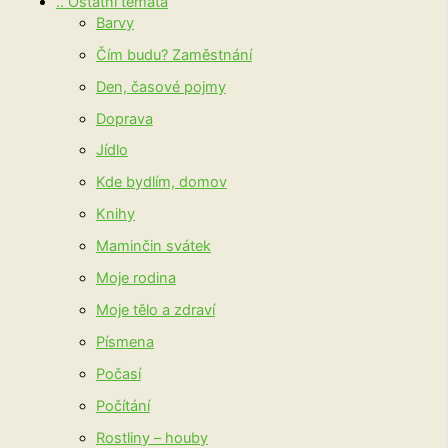
.. Ostatní témata
Barvy
Čím budu? Zaměstnání
Den, časové pojmy
Doprava
Jídlo
Kde bydlím, domov
Knihy
Maminčin svátek
Moje rodina
Moje tělo a zdraví
Písmena
Počasí
Počítání
Rostliny – houby