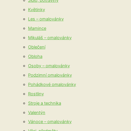
Jídlo, potraviny
Květinky
Les – omalovánky
Mamince
Mikuláš – omalovánky
Oblečení
Obloha
Osoby – omalovánky
Podzimní omalovánky
Pohádkové omalovánky
Rostliny
Stroje a technika
Valentýn
Vánoce – omalovánky