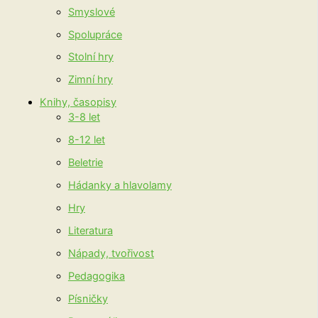
Smyslové
Spolupráce
Stolní hry
Zimní hry
Knihy, časopisy
3-8 let
8-12 let
Beletrie
Hádanky a hlavolamy
Hry
Literatura
Nápady, tvořivost
Pedagogika
Písničky