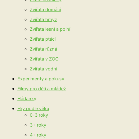
Zvířata domácí
Zvířata hmyz
Zvířata lesní a polní
Zvířata ptáci
Zvířata různá
Zvířata v ZOO
Zvířata vodní
Experimenty a pokusy
Filmy pro děti a mládež
Hádanky
Hry podle věku
0-3 roky
3+ roky
4+ roky