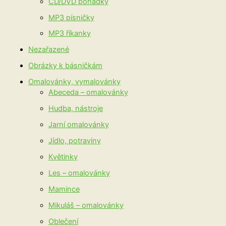
CD/DVD pohádky
MP3 písničky
MP3 říkanky
Nezařazené
Obrázky k básničkám
Omalovánky, vymalovánky
Abeceda – omalovánky
Hudba, nástroje
Jarní omalovánky
Jídlo, potraviny
Květinky
Les – omalovánky
Mamince
Mikuláš – omalovánky
Oblečení