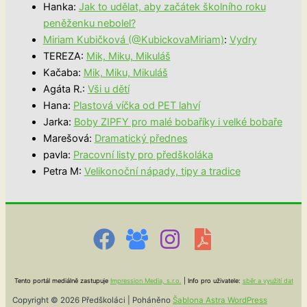
Hanka
:
Jak to udělat, aby začátek školního roku
peněženku nebolel?
Miriam Kubičková (@KubickovaMiriam)
:
Vydry
TEREZA
:
Mik, Miku, Mikuláš
Kačaba
:
Mik, Miku, Mikuláš
Agáta R.
:
Vši u dětí
Hana
:
Plastová víčka od PET lahví
Jarka
:
Boby ZIPFY pro malé bobaříky i velké bobaře
Marešová
:
Dramatický přednes
pavla
:
Pracovní listy pro předškoláka
Petra M
:
Velikonoční nápady, tipy a tradice
Tento portál mediálně zastupuje
Impression Media, s.r.o.
| Info pro uživatele:
sběr a využití dat
Copyright © 2026 Předškoláci | Poháněno
Šablona Astra WordPress