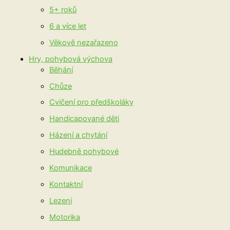
5+ roků
6 a více let
Věkově nezařazeno
Hry, pohybová výchova
Běhání
Chůze
Cvičení pro předškoláky
Handicapované děti
Házení a chytání
Hudebně pohybové
Komunikace
Kontaktní
Lezení
Motorika