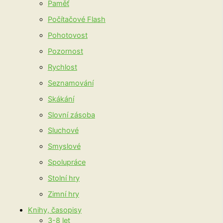
Paměť
Počítačové Flash
Pohotovost
Pozornost
Rychlost
Seznamování
Skákání
Slovní zásoba
Sluchové
Smyslové
Spolupráce
Stolní hry
Zimní hry
Knihy, časopisy
3-8 let