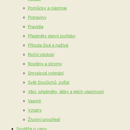
Pomůcky a nástroje
Potraviny
Pravidla
Předměty denní potřeby
Příroda živá a neživá
Roční období
Rostliny a stromy
Smyslové vnímání
Svět živočichů, zvířat
Věci, předměty, látky a jejich vlastnosti
Vesmír
Vztahy
Životní prostředí
Soutěže o ceny