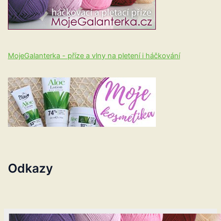
MojeGalanterka - příze a vlny na pletení i háčkování
Odkazy