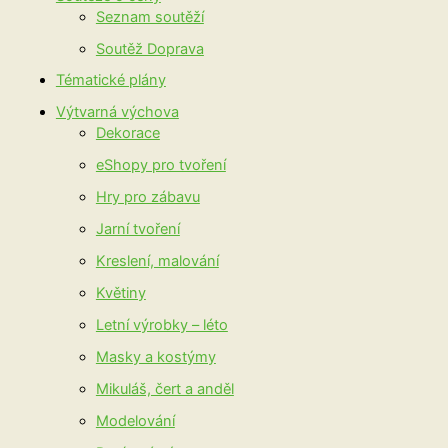
Seznam soutěží
Soutěž Doprava
Tématické plány
Výtvarná výchova
Dekorace
eShopy pro tvoření
Hry pro zábavu
Jarní tvoření
Kreslení, malování
Květiny
Letní výrobky – léto
Masky a kostýmy
Mikuláš, čert a anděl
Modelování