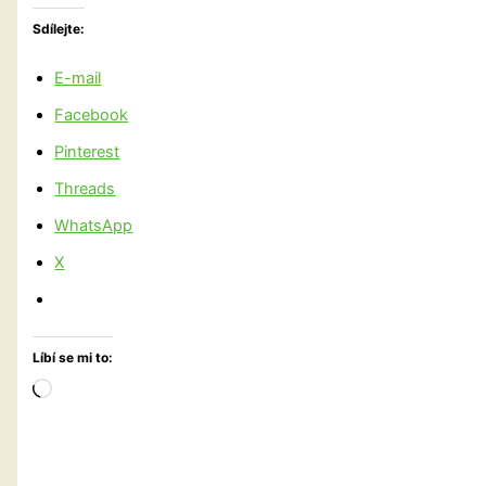
Sdílejte:
E-mail
Facebook
Pinterest
Threads
WhatsApp
X
Líbí se mi to:
Načítání…