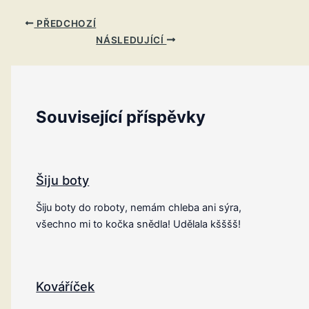
PŘEDCHOZÍ
NÁSLEDUJÍCÍ
Související příspěvky
Šiju boty
Šiju boty do roboty, nemám chleba ani sýra,
všechno mi to kočka snědla! Udělala kšššš!
Kováříček