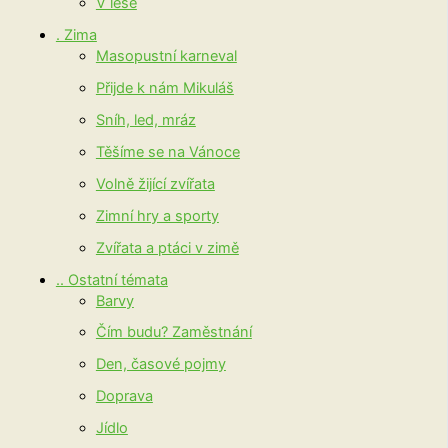
V lese
. Zima
Masopustní karneval
Přijde k nám Mikuláš
Sníh, led, mráz
Těšíme se na Vánoce
Volně žijící zvířata
Zimní hry a sporty
Zvířata a ptáci v zimě
.. Ostatní témata
Barvy
Čím budu? Zaměstnání
Den, časové pojmy
Doprava
Jídlo