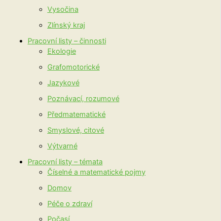
Vysočina
Zlínský kraj
Pracovní listy – činnosti
Ekologie
Grafomotorické
Jazykové
Poznávací, rozumové
Předmatematické
Smyslové, citové
Výtvarné
Pracovní listy – témata
Číselné a matematické pojmy
Domov
Péče o zdraví
Počasí