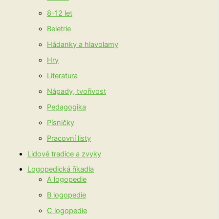
8-12 let
Beletrie
Hádanky a hlavolamy
Hry
Literatura
Nápady, tvořivost
Pedagogika
Písničky
Pracovní listy
Lidové tradice a zvyky
Logopedická říkadla
A logopedie
B logopedie
C logopedie