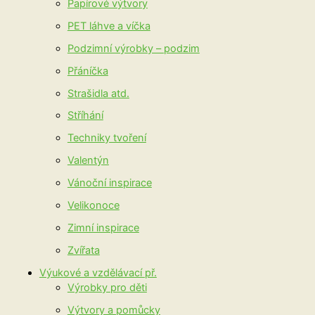
Papírové výtvory
PET láhve a víčka
Podzimní výrobky – podzim
Přáníčka
Strašidla atd.
Stříhání
Techniky tvoření
Valentýn
Vánoční inspirace
Velikonoce
Zimní inspirace
Zvířata
Výukové a vzdělávací př.
Výrobky pro děti
Výtvory a pomůcky