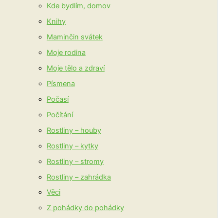
Kde bydlím, domov
Knihy
Maminčin svátek
Moje rodina
Moje tělo a zdraví
Písmena
Počasí
Počítání
Rostliny – houby
Rostliny – kytky
Rostliny – stromy
Rostliny – zahrádka
Věci
Z pohádky do pohádky