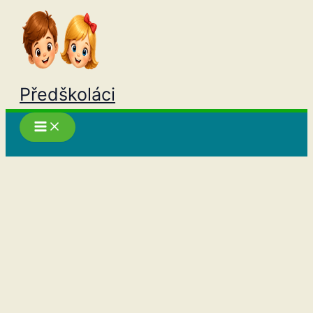
Přeskočit
na
obsah
Předškoláci
Hledat