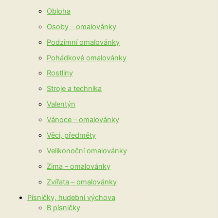
Obloha
Osoby – omalovánky
Podzimní omalovánky
Pohádkové omalovánky
Rostliny
Stroje a technika
Valentýn
Vánoce – omalovánky
Věci, předměty
Velikonoční omalovánky
Zima – omalovánky
Zvířata – omalovánky
Písničky, hudební výchova
B písničky