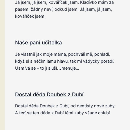
Já jsem, já jsem, kováříček jsem. Kladívko mám za
pasem, žádný neví, odkud jsem. Já jsem, já jsem,
kováříček jsem.
Naše paní učitelka
Je vlastně jak moje máma, pochválí mě, pohladí,
když si s něčím lámu hlavu, tak mi vždycky poradí.
Usmívá se – to jí sluší. Jmenuje…
Dostal děda Doubek z Dubí
Dostal děda Doubek z Dubí, od dentisty nové zuby.
A teď se ten děda z Dubí těmi zuby všude chlubí.