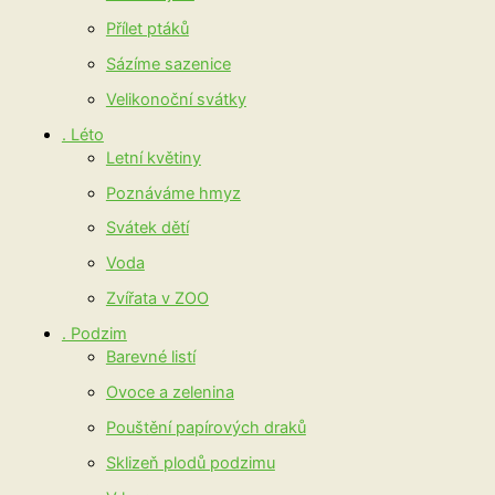
Přílet ptáků
Sázíme sazenice
Velikonoční svátky
. Léto
Letní květiny
Poznáváme hmyz
Svátek dětí
Voda
Zvířata v ZOO
. Podzim
Barevné listí
Ovoce a zelenina
Pouštění papírových draků
Sklizeň plodů podzimu