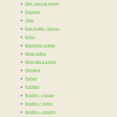
Den, časové pojmy
Doprava
Jídlo
Kde bydlím, domov
Knihy
Maminčin svátek
Moje rodina
Moje tělo a zdraví
Písmena
Počasí
Počítání
Rostliny – houby
Rostliny – kytky
Rostliny – stromy