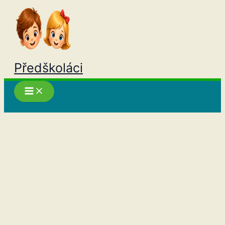
Přeskočit
na
obsah
Předškoláci
Hledat