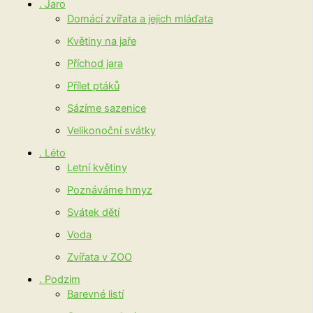
. Jaro
Domácí zvířata a jejich mláďata
Květiny na jaře
Příchod jara
Přílet ptáků
Sázíme sazenice
Velikonoční svátky
. Léto
Letní květiny
Poznáváme hmyz
Svátek dětí
Voda
Zvířata v ZOO
. Podzim
Barevné listí