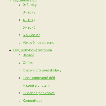
0-3 roky
3+ roky
4+ roky
5+ roků
6 a více let
Věkově nezařazeno
Hry, pohybová výchova
Běhání
Chůze
Cvičení pro předškoláky
Handicapované děti
Házení a chytání
Hudebně pohybové
Komunikace