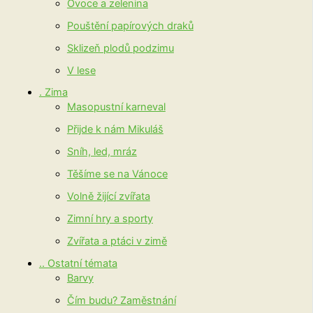
Ovoce a zelenina
Pouštění papírových draků
Sklizeň plodů podzimu
V lese
. Zima
Masopustní karneval
Přijde k nám Mikuláš
Sníh, led, mráz
Těšíme se na Vánoce
Volně žijící zvířata
Zimní hry a sporty
Zvířata a ptáci v zimě
.. Ostatní témata
Barvy
Čím budu? Zaměstnání