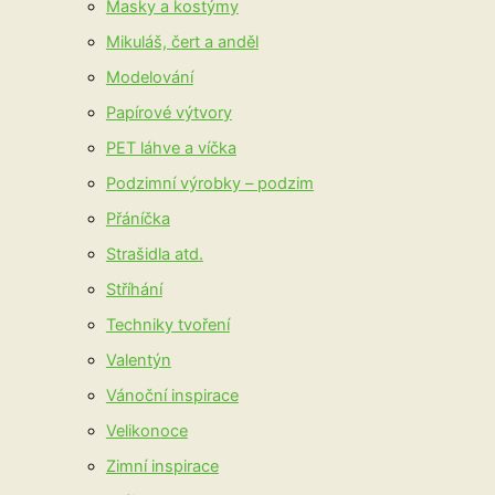
Masky a kostýmy
Mikuláš, čert a anděl
Modelování
Papírové výtvory
PET láhve a víčka
Podzimní výrobky – podzim
Přáníčka
Strašidla atd.
Stříhání
Techniky tvoření
Valentýn
Vánoční inspirace
Velikonoce
Zimní inspirace