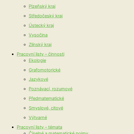
Plzeňský kraj
Středočeský kraj
Ústecký kraj
Vysočina
Zlínský kraj
Pracovní listy – činnosti
Ekologie
Grafomotorické
Jazykové
Poznávací, rozumové
Předmatematické
Smyslové, citové
Výtvarné
Pracovní listy – témata
Číselné a matematické pojmy