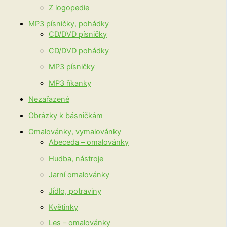
Z logopedie
MP3 písničky, pohádky
CD/DVD písničky
CD/DVD pohádky
MP3 písničky
MP3 říkanky
Nezařazené
Obrázky k básničkám
Omalovánky, vymalovánky
Abeceda – omalovánky
Hudba, nástroje
Jarní omalovánky
Jídlo, potraviny
Květinky
Les – omalovánky