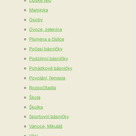
Lidské tělo
Maminka
Osoby
Ovoce, zelenina
Písmena a číslice
Počasí básničky
Podzimní básničky
Pohádkové básničky
Povolání, řemesla
Rozpočítadla
Škola
Školka
Sportovní básničky
Vánoce, Mikuláš