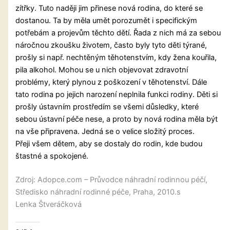
zítřky. Tuto naději jim přinese nová rodina, do které se
dostanou. Ta by měla umět porozumět i specifickým
potřebám a projevům těchto dětí. Řada z nich má za sebou
náročnou zkoušku životem, často byly tyto děti týrané,
prošly si např. nechtěným těhotenstvím, kdy žena kouřila,
pila alkohol. Mohou se u nich objevovat zdravotní
problémy, který plynou z poškození v těhotenství. Dále
tato rodina po jejich narození neplnila funkci rodiny. Děti si
prošly ústavním prostředím se všemi důsledky, které
sebou ústavní péče nese, a proto by nová rodina měla být
na vše připravena. Jedná se o velice složitý proces.
Přeji všem dětem, aby se dostaly do rodin, kde budou
štastné a spokojené.
Zdroj: Adopce.com – Průvodce náhradní rodinnou péčí,
Středisko náhradní rodinné péče, Praha, 2010.s
Lenka Štveráčková