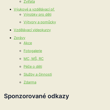
Zvířata
Výukové a vzdělávací př.
Výrobky pro děti
Výtvory a pomůcky
Vzdělávací videokurzy
Zprávy
Akce
Fotogalerie
MC, MŠ, RC
Péče o děti
Služby a činnosti
Zdarma
Sponzorované odkazy