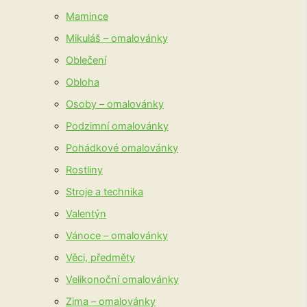
Mamince
Mikuláš – omalovánky
Oblečení
Obloha
Osoby – omalovánky
Podzimní omalovánky
Pohádkové omalovánky
Rostliny
Stroje a technika
Valentýn
Vánoce – omalovánky
Věci, předměty
Velikonoční omalovánky
Zima – omalovánky