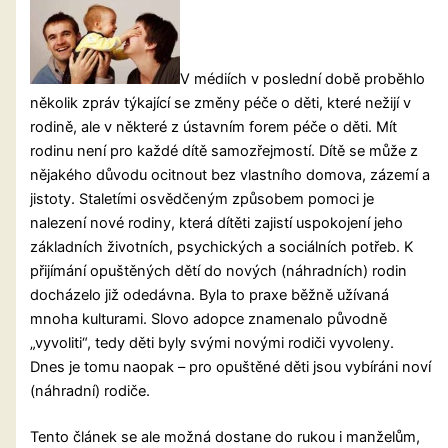
V médiích v poslední době proběhlo
několik zpráv týkající se změny péče o děti, které nežijí v
rodině, ale v některé z ústavním forem péče o děti. Mít
rodinu není pro každé dítě samozřejmostí. Dítě se může z
nějakého důvodu ocitnout bez vlastního domova, zázemí a
jistoty. Staletími osvědčeným způsobem pomoci je
nalezení
nové rodiny, která dítěti zajistí uspokojení jeho
základních životních, psychických a sociálních potřeb. K
přijímání opuštěných dětí do nových (náhradních) rodin
docházelo již odedávna. Byla to praxe běžně užívaná
mnoha kulturami. Slovo adopce znamenalo původně
„vyvoliti“, tedy děti byly svými novými rodiči vyvoleny.
Dnes je tomu naopak – pro opuštěné děti jsou vybíráni noví
(náhradní) rodiče.
Tento článek se ale možná dostane do rukou i manželům,