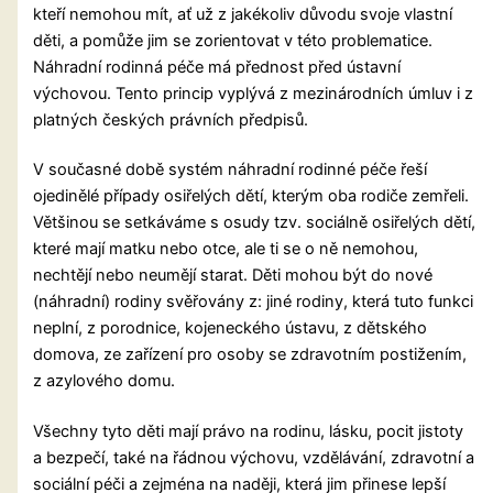
kteří nemohou mít, ať už z jakékoliv důvodu svoje vlastní
děti, a pomůže jim se zorientovat v této problematice.
Náhradní rodinná péče má přednost před ústavní
výchovou. Tento princip vyplývá z mezinárodních úmluv i z
platných českých právních předpisů.
V současné době systém náhradní rodinné péče řeší
ojedinělé případy osiřelých dětí, kterým oba rodiče zemřeli.
Většinou se setkáváme s osudy tzv. sociálně osiřelých dětí,
které mají matku nebo otce, ale ti se o ně nemohou,
nechtějí nebo neumějí starat. Děti mohou být do nové
(náhradní) rodiny svěřovány z: jiné rodiny, která tuto funkci
neplní, z porodnice, kojeneckého ústavu, z dětského
domova, ze zařízení pro osoby se zdravotním postižením,
z azylového domu.
Všechny tyto děti mají právo na rodinu, lásku, pocit jistoty
a bezpečí, také na řádnou výchovu, vzdělávání, zdravotní a
sociální péči a zejména na naději, která jim přinese lepší