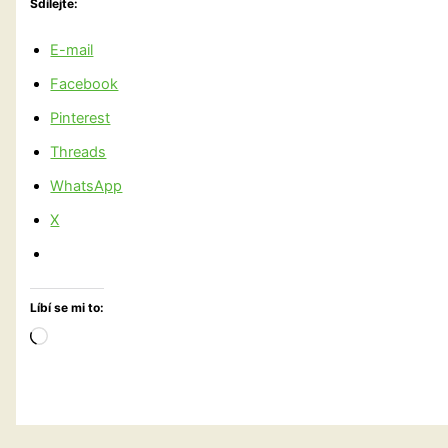
Sdílejte:
E-mail
Facebook
Pinterest
Threads
WhatsApp
X
Líbí se mi to:
Načítání…