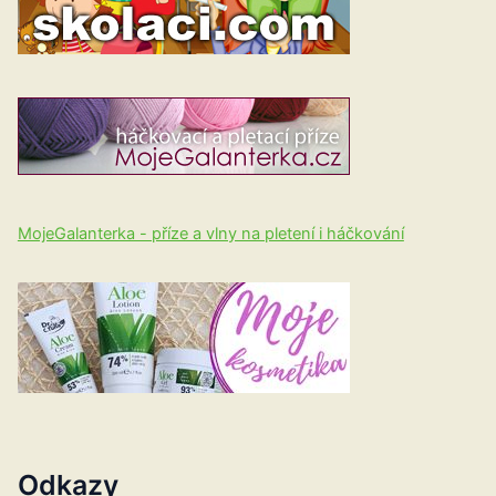
MojeGalanterka - příze a vlny na pletení i háčkování
Odkazy