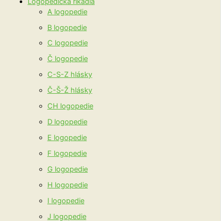
Logopedická říkadla
A logopedie
B logopedie
C logopedie
Č logopedie
C-S-Z hlásky
Č-Š-Ž hlásky
CH logopedie
D logopedie
E logopedie
F logopedie
G logopedie
H logopedie
I logopedie
J logopedie