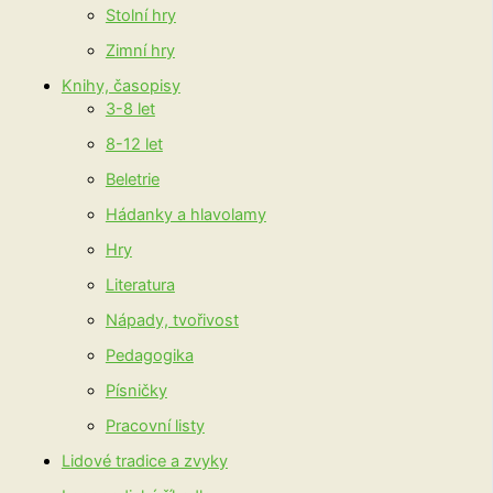
Stolní hry
Zimní hry
Knihy, časopisy
3-8 let
8-12 let
Beletrie
Hádanky a hlavolamy
Hry
Literatura
Nápady, tvořivost
Pedagogika
Písničky
Pracovní listy
Lidové tradice a zvyky