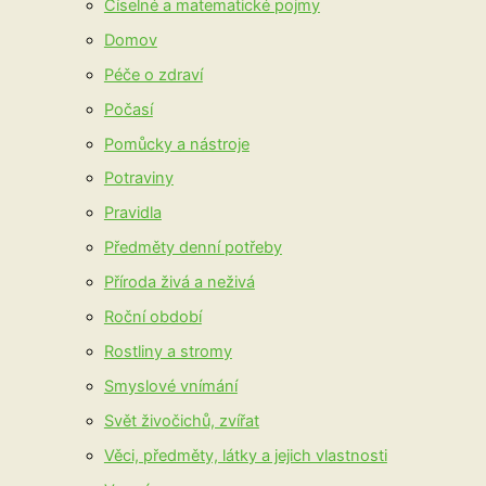
Číselné a matematické pojmy
Domov
Péče o zdraví
Počasí
Pomůcky a nástroje
Potraviny
Pravidla
Předměty denní potřeby
Příroda živá a neživá
Roční období
Rostliny a stromy
Smyslové vnímání
Svět živočichů, zvířat
Věci, předměty, látky a jejich vlastnosti