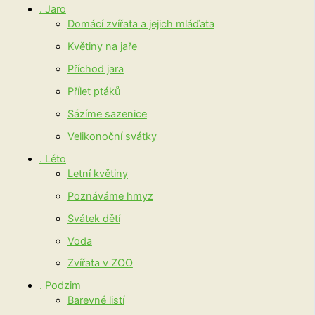
. Jaro
Domácí zvířata a jejich mláďata
Květiny na jaře
Příchod jara
Přílet ptáků
Sázíme sazenice
Velikonoční svátky
. Léto
Letní květiny
Poznáváme hmyz
Svátek dětí
Voda
Zvířata v ZOO
. Podzim
Barevné listí