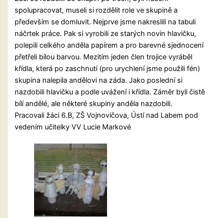
spolupracovat, museli si rozdělit role ve skupině a
především se domluvit. Nejprve jsme nakreslili na tabuli
náčrtek práce. Pak si vyrobili ze starých novin hlavičku,
polepili celkého anděla papírem a pro barevné sjednocení
přetřeli bílou barvou. Mezitím jeden člen trojice vyráběl
křídla, která po zaschnutí (pro urychlení jsme použili fén)
skupina nalepila andělovi na záda. Jako poslední si
nazdobili hlavičku a podle uvážení i křídla. Záměr byli čistě
bílí andělé, ale některé skupiny anděla nazdobili.
Pracovali žáci 6.B, ZŠ Vojnovičova, Ústí nad Labem pod
vedením učitelky VV Lucie Markové