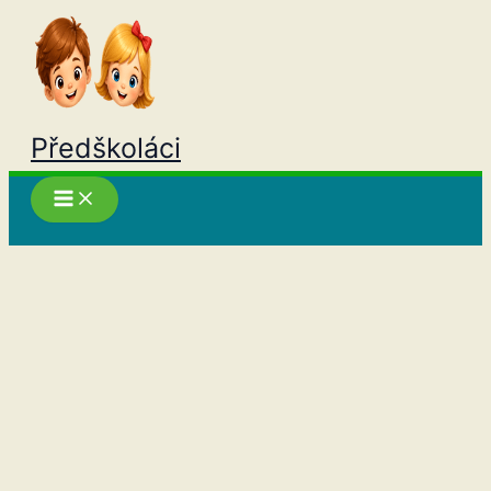
Přeskočit
na
obsah
Předškoláci
Hledat