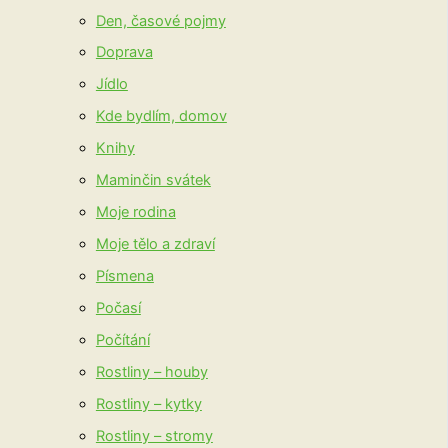
Den, časové pojmy
Doprava
Jídlo
Kde bydlím, domov
Knihy
Maminčin svátek
Moje rodina
Moje tělo a zdraví
Písmena
Počasí
Počítání
Rostliny – houby
Rostliny – kytky
Rostliny – stromy