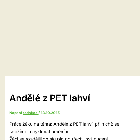
Andělé z PET lahví
Napsal
redakce
/
13.10.2015
Práce žáků na téma: Andělé z PET lahví, při nichž se
snažíme recyklovat uměním.
Žáci se rozdělili do skupin po třech, byli nuceni