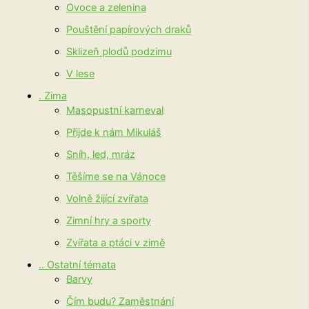
Ovoce a zelenina
Pouštění papírových draků
Sklizeň plodů podzimu
V lese
. Zima
Masopustní karneval
Přijde k nám Mikuláš
Sníh, led, mráz
Těšíme se na Vánoce
Volně žijící zvířata
Zimní hry a sporty
Zvířata a ptáci v zimě
.. Ostatní témata
Barvy
Čím budu? Zaměstnání