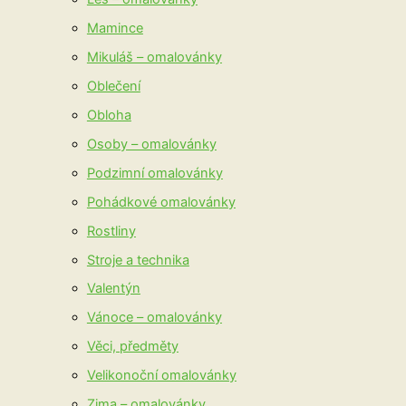
Mamince
Mikuláš – omalovánky
Oblečení
Obloha
Osoby – omalovánky
Podzimní omalovánky
Pohádkové omalovánky
Rostliny
Stroje a technika
Valentýn
Vánoce – omalovánky
Věci, předměty
Velikonoční omalovánky
Zima – omalovánky