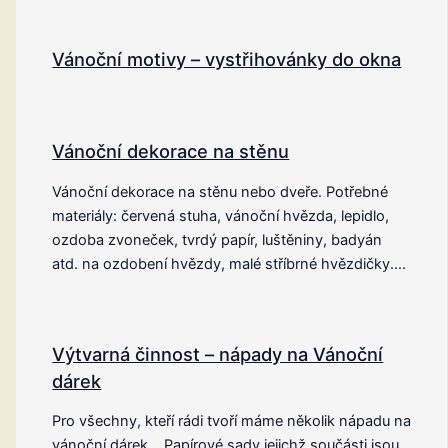
Vánoční motivy – vystřihovánky do okna
Vánoční dekorace na stěnu
Vánoční dekorace na stěnu nebo dveře. Potřebné
materiály: červená stuha, vánoční hvězda, lepidlo,
ozdoba zvoneček, tvrdý papír, luštěniny, badyán
atd. na ozdobení hvězdy, malé stříbrné hvězdičky.…
Výtvarná činnost – nápady na Vánoční
dárek
Pro všechny, kteří rádi tvoří máme několik nápadu na
vánoční dárek. Papírové sady jejichž součásti jsou