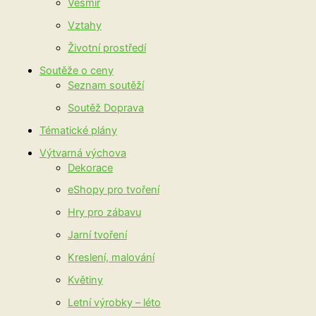
Vesmír
Vztahy
Životní prostředí
Soutěže o ceny
Seznam soutěží
Soutěž Doprava
Tématické plány
Výtvarná výchova
Dekorace
eShopy pro tvoření
Hry pro zábavu
Jarní tvoření
Kreslení, malování
Květiny
Letní výrobky – léto