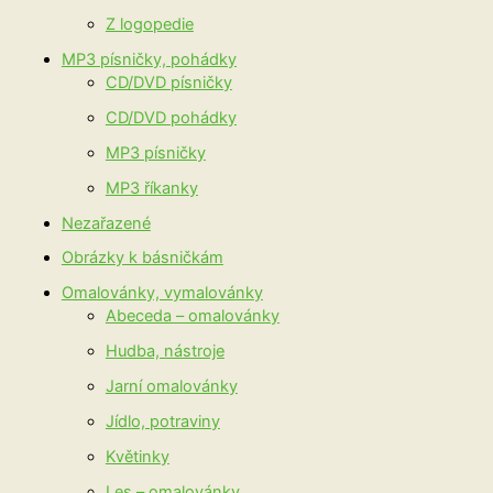
Z logopedie
MP3 písničky, pohádky
CD/DVD písničky
CD/DVD pohádky
MP3 písničky
MP3 říkanky
Nezařazené
Obrázky k básničkám
Omalovánky, vymalovánky
Abeceda – omalovánky
Hudba, nástroje
Jarní omalovánky
Jídlo, potraviny
Květinky
Les – omalovánky