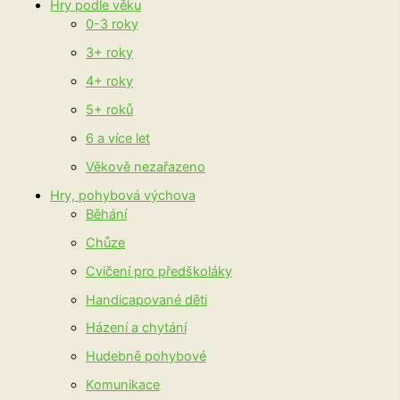
Hry podle věku
0-3 roky
3+ roky
4+ roky
5+ roků
6 a více let
Věkově nezařazeno
Hry, pohybová výchova
Běhání
Chůze
Cvičení pro předškoláky
Handicapované děti
Házení a chytání
Hudebně pohybové
Komunikace