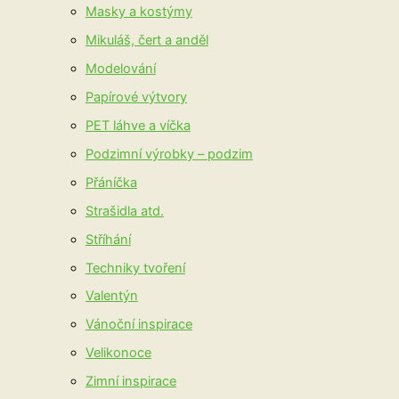
Masky a kostýmy
Mikuláš, čert a anděl
Modelování
Papírové výtvory
PET láhve a víčka
Podzimní výrobky – podzim
Přáníčka
Strašidla atd.
Stříhání
Techniky tvoření
Valentýn
Vánoční inspirace
Velikonoce
Zimní inspirace