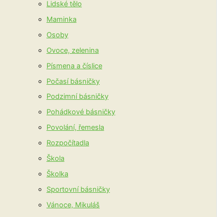
Lidské tělo
Maminka
Osoby
Ovoce, zelenina
Písmena a číslice
Počasí básničky
Podzimní básničky
Pohádkové básničky
Povolání, řemesla
Rozpočítadla
Škola
Školka
Sportovní básničky
Vánoce, Mikuláš