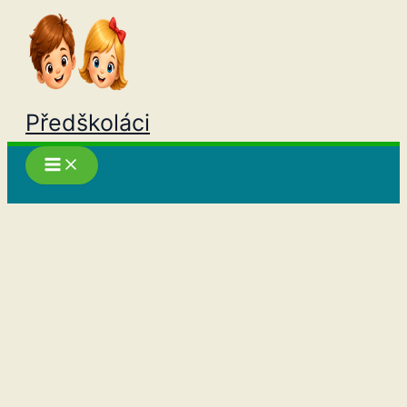
Přeskočit
na
obsah
Předškoláci
Hledat