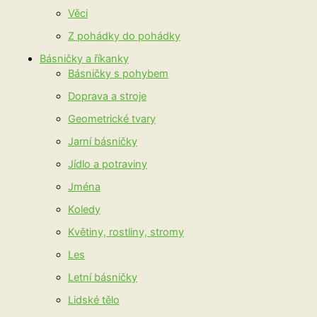
Věci
Z pohádky do pohádky
Básničky a říkanky
Básničky s pohybem
Doprava a stroje
Geometrické tvary
Jarní básničky
Jídlo a potraviny
Jména
Koledy
Květiny, rostliny, stromy
Les
Letní básničky
Lidské tělo