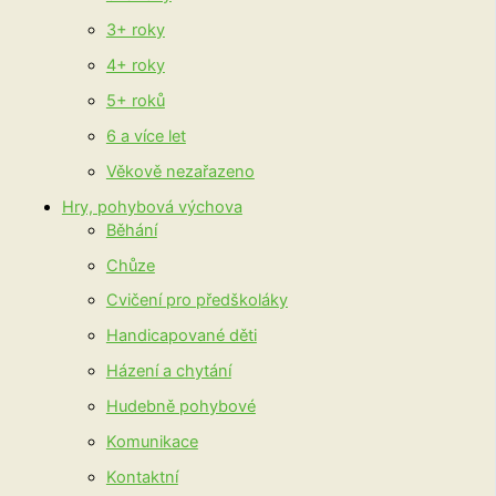
3+ roky
4+ roky
5+ roků
6 a více let
Věkově nezařazeno
Hry, pohybová výchova
Běhání
Chůze
Cvičení pro předškoláky
Handicapované děti
Házení a chytání
Hudebně pohybové
Komunikace
Kontaktní