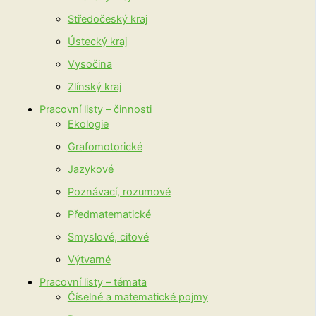
Středočeský kraj
Ústecký kraj
Vysočina
Zlínský kraj
Pracovní listy – činnosti
Ekologie
Grafomotorické
Jazykové
Poznávací, rozumové
Předmatematické
Smyslové, citové
Výtvarné
Pracovní listy – témata
Číselné a matematické pojmy