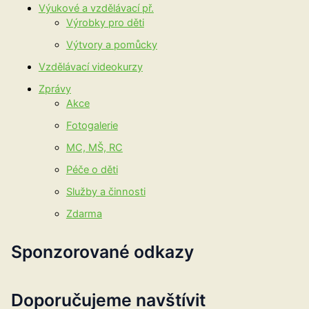
Výukové a vzdělávací př.
Výrobky pro děti
Výtvory a pomůcky
Vzdělávací videokurzy
Zprávy
Akce
Fotogalerie
MC, MŠ, RC
Péče o děti
Služby a činnosti
Zdarma
Sponzorované odkazy
Doporučujeme navštívit