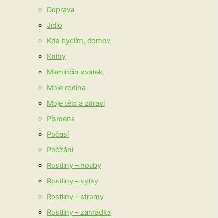
Doprava
Jídlo
Kde bydlím, domov
Knihy
Maminčin svátek
Moje rodina
Moje tělo a zdraví
Písmena
Počasí
Počítání
Rostliny – houby
Rostliny – kytky
Rostliny – stromy
Rostliny – zahrádka