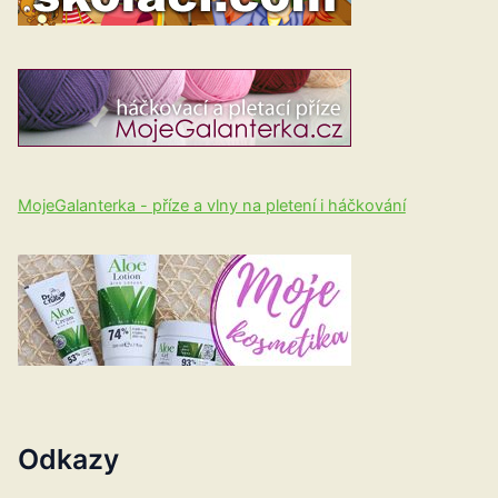
MojeGalanterka - příze a vlny na pletení i háčkování
Odkazy