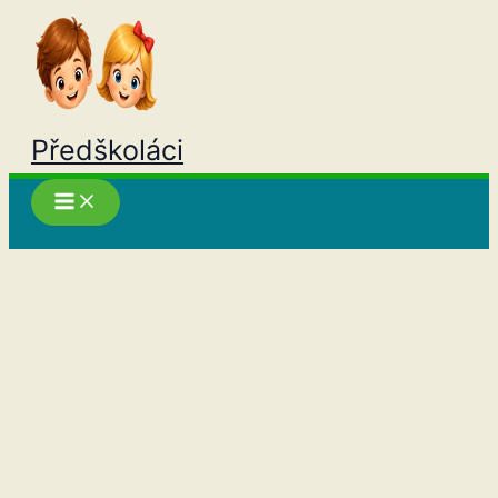
Přeskočit
na
obsah
Předškoláci
Hledat