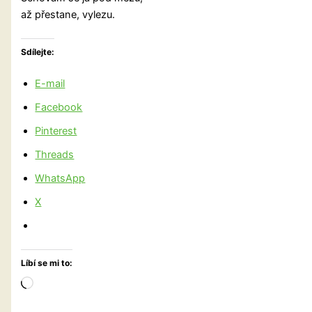
až přestane, vylezu.
Sdílejte:
E-mail
Facebook
Pinterest
Threads
WhatsApp
X
Líbí se mi to:
Načítání…