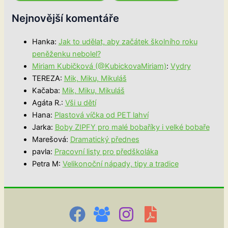
Nejnovější komentáře
Hanka
:
Jak to udělat, aby začátek školního roku
peněženku nebolel?
Miriam Kubičková (@KubickovaMiriam)
:
Vydry
TEREZA
:
Mik, Miku, Mikuláš
Kačaba
:
Mik, Miku, Mikuláš
Agáta R.
:
Vši u dětí
Hana
:
Plastová víčka od PET lahví
Jarka
:
Boby ZIPFY pro malé bobaříky i velké bobaře
Marešová
:
Dramatický přednes
pavla
:
Pracovní listy pro předškoláka
Petra M
:
Velikonoční nápady, tipy a tradice