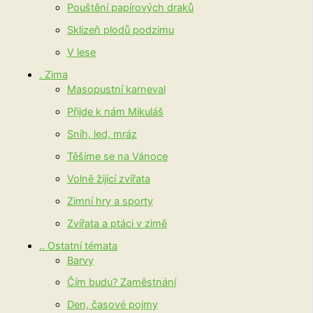
Pouštění papírových draků
Sklizeň plodů podzimu
V lese
. Zima
Masopustní karneval
Přijde k nám Mikuláš
Sníh, led, mráz
Těšíme se na Vánoce
Volně žijící zvířata
Zimní hry a sporty
Zvířata a ptáci v zimě
.. Ostatní témata
Barvy
Čím budu? Zaměstnání
Den, časové pojmy