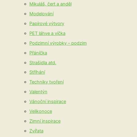
Mikuláš, čert a anděl
Modelování
Papírové výtvory
PET láhve a víčka
Podzimní výrobky – podzim
Přáníčka
Strašidla atd.
Stříhání
Techniky tvoření
Valentýn
Vánoční inspirace
Velikonoce
Zimní inspirace
Zvířata