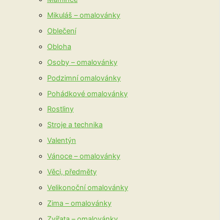
Mikuláš – omalovánky
Oblečení
Obloha
Osoby – omalovánky
Podzimní omalovánky
Pohádkové omalovánky
Rostliny
Stroje a technika
Valentýn
Vánoce – omalovánky
Věci, předměty
Velikonoční omalovánky
Zima – omalovánky
Zvířata – omalovánky