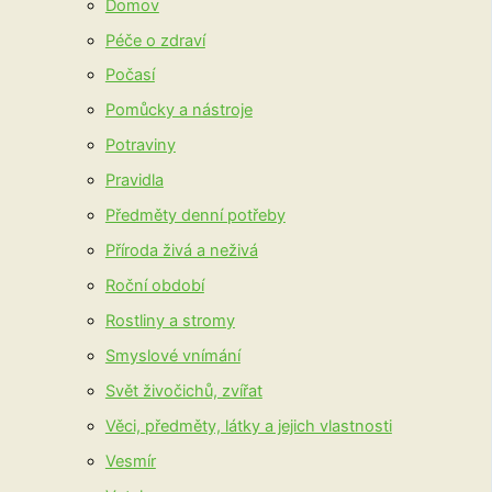
Domov
Péče o zdraví
Počasí
Pomůcky a nástroje
Potraviny
Pravidla
Předměty denní potřeby
Příroda živá a neživá
Roční období
Rostliny a stromy
Smyslové vnímání
Svět živočichů, zvířat
Věci, předměty, látky a jejich vlastnosti
Vesmír