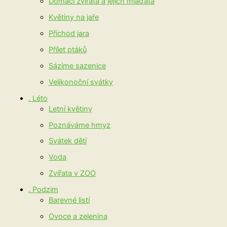
Domácí zvířata a jejich mláďata
Květiny na jaře
Příchod jara
Přílet ptáků
Sázíme sazenice
Velikonoční svátky
. Léto
Letní květiny
Poznáváme hmyz
Svátek dětí
Voda
Zvířata v ZOO
. Podzim
Barevné listí
Ovoce a zelenina