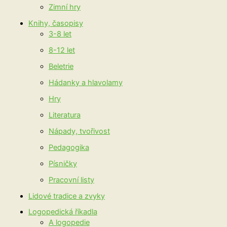
Zimní hry
Knihy, časopisy
3-8 let
8-12 let
Beletrie
Hádanky a hlavolamy
Hry
Literatura
Nápady, tvořivost
Pedagogika
Písničky
Pracovní listy
Lidové tradice a zvyky
Logopedická říkadla
A logopedie