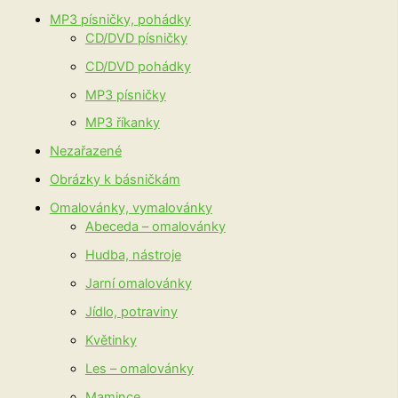
MP3 písničky, pohádky
CD/DVD písničky
CD/DVD pohádky
MP3 písničky
MP3 říkanky
Nezařazené
Obrázky k básničkám
Omalovánky, vymalovánky
Abeceda – omalovánky
Hudba, nástroje
Jarní omalovánky
Jídlo, potraviny
Květinky
Les – omalovánky
Mamince