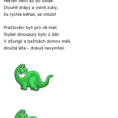
někteří velcí až do oblak.
Dlouhé drápy a ostré zuby,
že rychle běhali, se chlubí!
Pračlověci byli pro ně malí.
Slyšet dinosaury bylo z dáli.
V džungli a bažinách domov měli,
dlouhá léta – dokud nevymřeli.