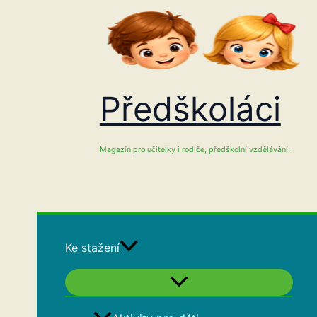
Přeskočit
na
obsah
Předškoláci
Magazín pro učitelky i rodiče, předškolní vzdělávání.
Ke stažení