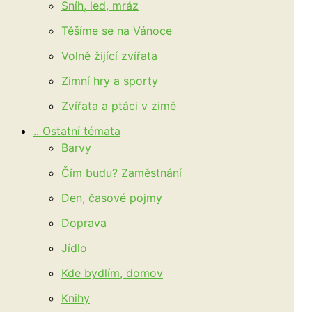
Sníh, led, mráz
Těšíme se na Vánoce
Volně žijící zvířata
Zimní hry a sporty
Zvířata a ptáci v zimě
.. Ostatní témata
Barvy
Čím budu? Zaměstnání
Den, časové pojmy
Doprava
Jídlo
Kde bydlím, domov
Knihy