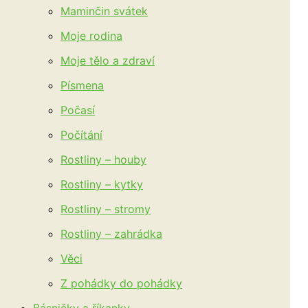
Maminčin svátek
Moje rodina
Moje tělo a zdraví
Písmena
Počasí
Počítání
Rostliny – houby
Rostliny – kytky
Rostliny – stromy
Rostliny – zahrádka
Věci
Z pohádky do pohádky
Básničky a říkanky