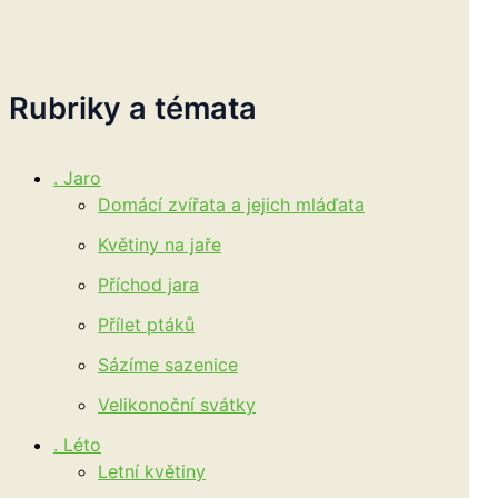
Rubriky a témata
. Jaro
Domácí zvířata a jejich mláďata
Květiny na jaře
Příchod jara
Přílet ptáků
Sázíme sazenice
Velikonoční svátky
. Léto
Letní květiny