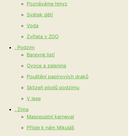
Poznáváme hmyz
Svátek dětí
Voda
Zvířata v ZOO
. Podzim
Barevné listí
Ovoce a zelenina
Pouštění papírových draků
Sklizeň plodů podzimu
V lese
. Zima
Masopustní karneval
Přijde k nám Mikuláš