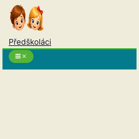
Přeskočit
na
obsah
Předškoláci
Hledat