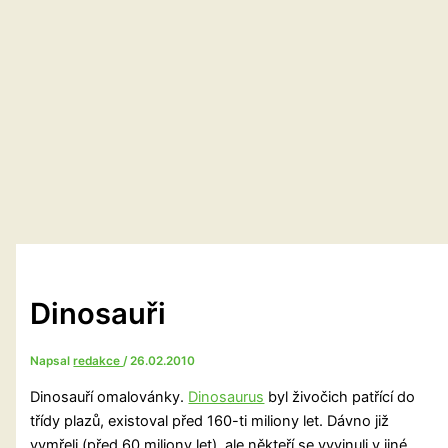
Dinosauři
Napsal
redakce
/
26.02.2010
Dinosauří omalovánky.
Dinosaurus
byl živočich patřící do
třídy plazů, existoval před 160-ti miliony let. Dávno již
vymřeli (před 60 miliony let), ale někteří se vyvinuli v jiné