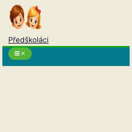
Přeskočit
na
obsah
Předškoláci
Hledat