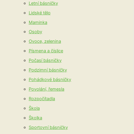
Letní básničky
Lidské tělo
Maminka
Osoby
Ovoce, zelenina
Písmena a číslice
Počasí básničky
Podzimní básničky
Pohádkové básničky
Povolání, řemesla
Rozpočítadla
Škola
Školka
Sportovní básničky