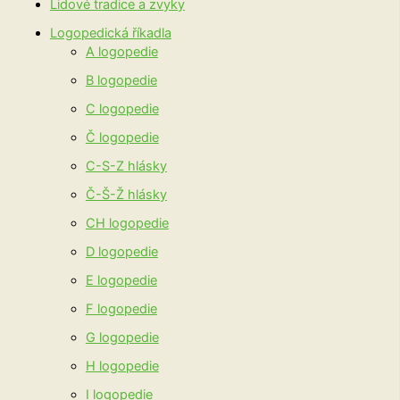
Lidové tradice a zvyky
Logopedická říkadla
A logopedie
B logopedie
C logopedie
Č logopedie
C-S-Z hlásky
Č-Š-Ž hlásky
CH logopedie
D logopedie
E logopedie
F logopedie
G logopedie
H logopedie
I logopedie