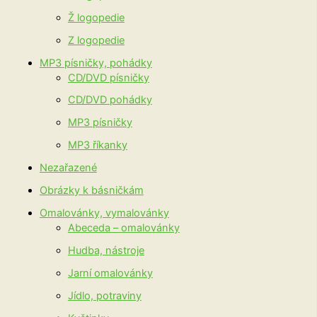
Ž logopedie
Z logopedie
MP3 písničky, pohádky
CD/DVD písničky
CD/DVD pohádky
MP3 písničky
MP3 říkanky
Nezařazené
Obrázky k básničkám
Omalovánky, vymalovánky
Abeceda – omalovánky
Hudba, nástroje
Jarní omalovánky
Jídlo, potraviny