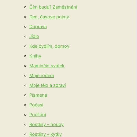
Čím budu? Zaměstnání
Den, časové pojmy
Doprava
Jídlo
Kde bydlím, domov
Knihy
Maminčin svátek
Moje rodina
Moje tělo a zdraví
Písmena
Počasí
Počítání
Rostliny – houby
Rostliny – kytky