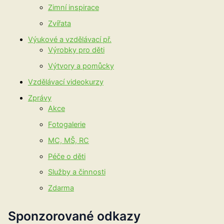
Zimní inspirace
Zvířata
Výukové a vzdělávací př.
Výrobky pro děti
Výtvory a pomůcky
Vzdělávací videokurzy
Zprávy
Akce
Fotogalerie
MC, MŠ, RC
Péče o děti
Služby a činnosti
Zdarma
Sponzorované odkazy