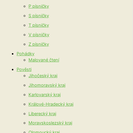
P písničky
S písničky
T písničky
V písničky
Z písničky
Pohádky
Malované čtení
Pověsti
Jihočeský kraj
Jihomoravský kraj
Karlovarský kraj
Králové-Hradecký kraj
Liberecký kraj
Moravskoslezský kraj
Olomoucký kraj