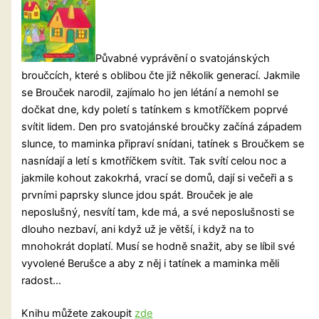
Půvabné vyprávění o svatojánských
broučcích, které s oblibou čte již několik generací. Jakmile
se Brouček narodil, zajímalo ho jen létání a nemohl se
dočkat dne, kdy poletí s tatínkem s kmotříčkem poprvé
svítit lidem. Den pro svatojánské broučky začíná západem
slunce, to maminka připraví snídani, tatínek s Broučkem se
nasnídají a letí s kmotříčkem svítit.
Tak svítí celou noc a
jakmile kohout zakokrhá, vrací se domů, dají si večeři a s
prvními paprsky slunce jdou spát. Brouček je ale
neposlušný, nesvítí tam, kde má, a své neposlušnosti se
dlouho nezbaví, ani když už je větší, i když na to
mnohokrát doplatí. Musí se hodně snažit, aby se líbil své
vyvolené Berušce a aby z něj i tatínek a maminka měli
radost…
Knihu můžete zakoupit
zde