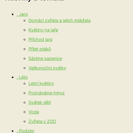
. Jaro
Domácí zvířata a jejich mláďata
Květiny na jaře
Příchod jara
Přílet ptáků
Sázíme sazenice
Velikonoční svátky
. Léto
Letní květiny
Poznáváme hmyz
Svátek dětí
Voda
Zvířata v ZOO
. Podzim