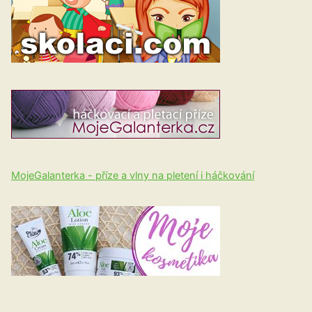
MojeGalanterka - příze a vlny na pletení i háčkování