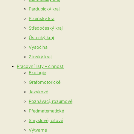
Pardubický kraj
Plzeňský kraj
Středočeský kraj
Ústecký kraj
Vysočina
Zlínský kraj
Pracovní listy – činnosti
Ekologie
Grafomotorické
Jazykové
Poznávací, rozumové
Předmatematické
Smyslové, citové
Výtvarné