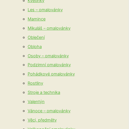
Květinky
Les – omalovánky
Mamince
Mikuláš – omalovánky
Oblečení
Obloha
Osoby – omalovánky
Podzimní omalovánky
Pohádkové omalovánky
Rostliny
Stroje a technika
Valentýn
Vánoce – omalovánky
Věci, předměty