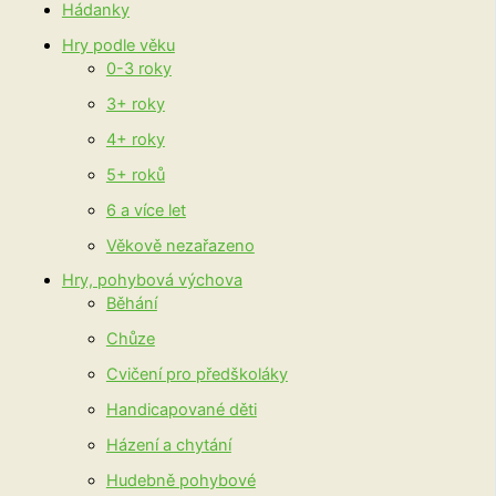
Hádanky
Hry podle věku
0-3 roky
3+ roky
4+ roky
5+ roků
6 a více let
Věkově nezařazeno
Hry, pohybová výchova
Běhání
Chůze
Cvičení pro předškoláky
Handicapované děti
Házení a chytání
Hudebně pohybové