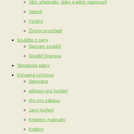
Věci, předměty, látky a jejich vlastnosti
Vesmír
Vztahy
Životní prostředí
Soutěže o ceny
Seznam soutěží
Soutěž Doprava
Tématické plány
Výtvarná výchova
Dekorace
eShopy pro tvoření
Hry pro zábavu
Jarní tvoření
Kreslení, malování
Květiny