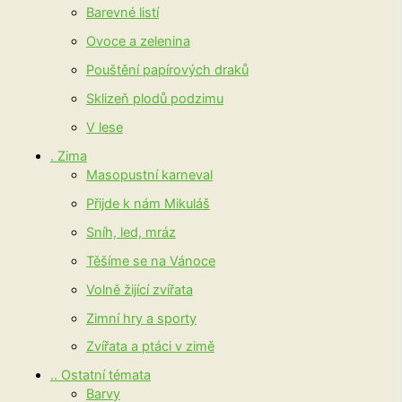
Barevné listí
Ovoce a zelenina
Pouštění papírových draků
Sklizeň plodů podzimu
V lese
. Zima
Masopustní karneval
Přijde k nám Mikuláš
Sníh, led, mráz
Těšíme se na Vánoce
Volně žijící zvířata
Zimní hry a sporty
Zvířata a ptáci v zimě
.. Ostatní témata
Barvy