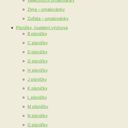
Velikonoční omalovánky
Zima – omalovánky
Zvířata – omalovánky
Písničky, hudební výchova
B písničky
C písničky
D písničky
G písničky
H písničky
J písničky
K písničky
L písničky
M písničky
N písničky
O písničky