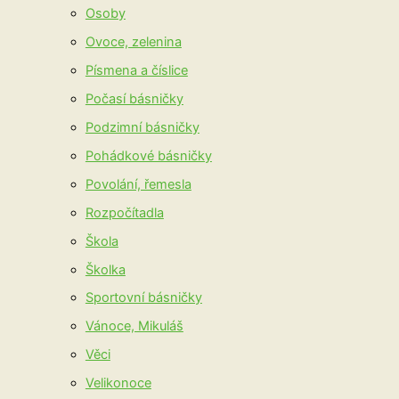
Osoby
Ovoce, zelenina
Písmena a číslice
Počasí básničky
Podzimní básničky
Pohádkové básničky
Povolání, řemesla
Rozpočítadla
Škola
Školka
Sportovní básničky
Vánoce, Mikuláš
Věci
Velikonoce