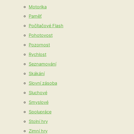
Motorika
Paměť
Počítačové Flash
Pohotovost
Pozornost
Rychlost
Seznamování
Skákání
Slovní zásoba
Sluchové
Smyslové
Spolupráce
Stolní hry
Zimní hry