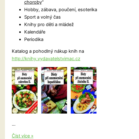
choroby
“
Hobby, zábava, poučení, esoterika
Sport a volný čas
Knihy pro děti a mládež
Kalendáře
Periodika
Katalog a pohodlný nákup knih na
http://knihy.vydavatelstvimac.cz
…
Vydavatelství
Číst více »