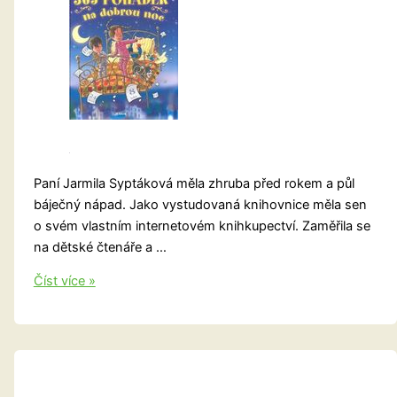
Paní Jarmila Syptáková měla zhruba před rokem a půl
báječný nápad. Jako vystudovaná knihovnice měla sen
o svém vlastním internetovém knihkupectví. Zaměřila se
na dětské čtenáře a …
Dětem
Číst více »
plní
přání
hezká
knížka