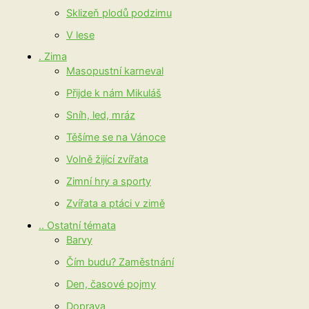
Sklizeň plodů podzimu
V lese
. Zima
Masopustní karneval
Přijde k nám Mikuláš
Sníh, led, mráz
Těšíme se na Vánoce
Volně žijící zvířata
Zimní hry a sporty
Zvířata a ptáci v zimě
.. Ostatní témata
Barvy
Čím budu? Zaměstnání
Den, časové pojmy
Doprava