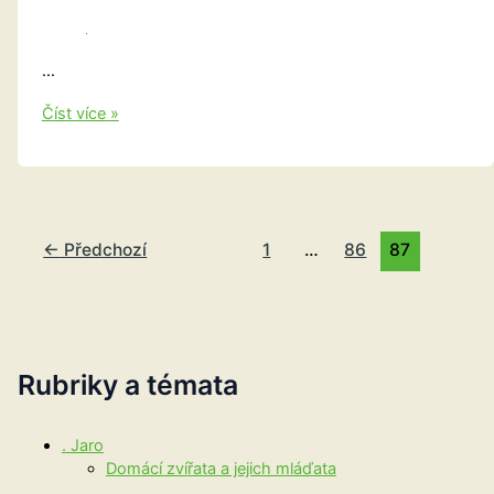
…
Nakladatelství
Číst více »
Pragma
←
Předchozí
1
…
86
87
Rubriky a témata
. Jaro
Domácí zvířata a jejich mláďata