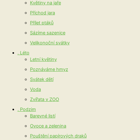
Květiny na jaře
Příchod jara
Přílet ptáků
Sázíme sazenice
Velikonoční svátky
. Léto
Letní květiny
Poznáváme hmyz
Svátek dětí
Voda
Zvířata v ZOO
. Podzim
Barevné listí
Ovoce a zelenina
Pouštění papírových draků