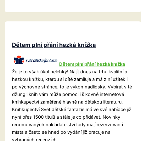
a
nakladatelství
MAC
Dětem plní přání hezká knížka
Dětem plní přání hezká knížka
Že je to však úkol nelehký! Najít dnes na trhu kvalitní a
hezkou knížku, kterou si dítě zamiluje a má z ní užitek i
po výchovné stránce, to je výkon nadlidský. Vybírat v té
džungli knih vám může pomoci i šikovné internetové
knihkupectví zaměřené hlavně na dětskou literaturu.
Knihkupectví Svět dětské fantazie má ve své nabídce již
nyní přes 1500 titulů a stále je co přidávat. Novinky
renomovaných nakladatelství tady mají rezervovaná
místa a často se hned po vydání již pracuje na
vybraných recenzích.