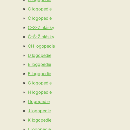
C logopedie
Č logopedie
C-S-Z hlásky
Č-Š-Ž hlásky
CH logopedie
D logopedie
E logopedie
F logopedie
G logopedie
H logopedie
I logopedie
J logopedie
K logopedie
L logopedie