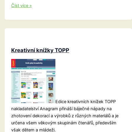
Nakladatelství
Číst více »
Dr.
Josef
Raabe
Kreativní knížky TOPP
Edice kreativních knížek TOPP
nakladatelství Anagram přináší báječné nápady na
zhotovení dekorací a výrobků z různých materiálů a je
určena všem věkovým skupinám čtenářů, především
však dětem a mládeži.