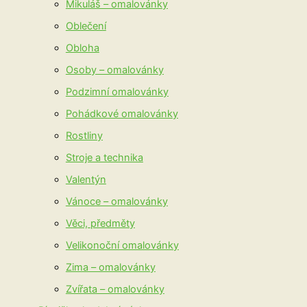
Mikuláš – omalovánky
Oblečení
Obloha
Osoby – omalovánky
Podzimní omalovánky
Pohádkové omalovánky
Rostliny
Stroje a technika
Valentýn
Vánoce – omalovánky
Věci, předměty
Velikonoční omalovánky
Zima – omalovánky
Zvířata – omalovánky