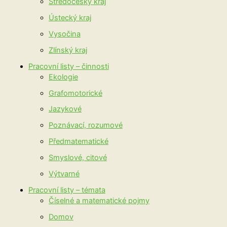
Středočeský kraj
Ústecký kraj
Vysočina
Zlínský kraj
Pracovní listy – činnosti
Ekologie
Grafomotorické
Jazykové
Poznávací, rozumové
Předmatematické
Smyslové, citové
Výtvarné
Pracovní listy – témata
Číselné a matematické pojmy
Domov