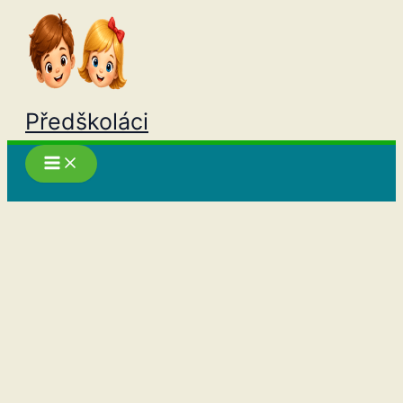
Přeskočit
na
obsah
Předškoláci
Hledat