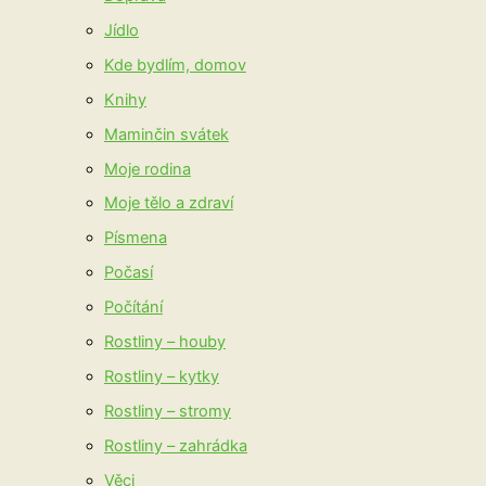
Jídlo
Kde bydlím, domov
Knihy
Maminčin svátek
Moje rodina
Moje tělo a zdraví
Písmena
Počasí
Počítání
Rostliny – houby
Rostliny – kytky
Rostliny – stromy
Rostliny – zahrádka
Věci