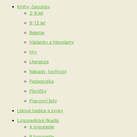
Knihy, časopisy
3-8 let
8-12 let
Beletrie
Hádanky a hlavolamy
Hry
Literatura
Nápady, tvořivost
Pedagogika
Písničky
Pracovní listy
Lidové tradice a zvyky
Logopedická říkadla
A logopedie
B logopedie