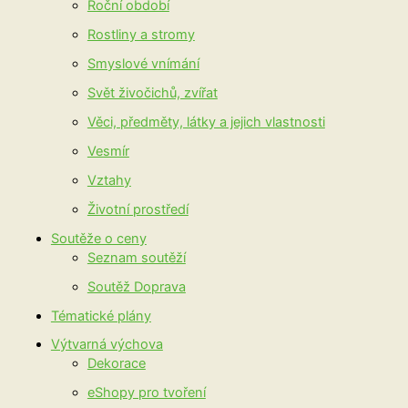
Roční období
Rostliny a stromy
Smyslové vnímání
Svět živočichů, zvířat
Věci, předměty, látky a jejich vlastnosti
Vesmír
Vztahy
Životní prostředí
Soutěže o ceny
Seznam soutěží
Soutěž Doprava
Tématické plány
Výtvarná výchova
Dekorace
eShopy pro tvoření