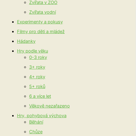
Zvířata v ZOO
Zvířata vodní
Experimenty a pokusy
Filmy pro děti a mládež
Hádanky
Hry podle věku
0-3 roky
3+ roky
4+ roky
5+ roků
6 a více let
Věkově nezařazeno
Hry, pohybová výchova
Běhání
Chůze