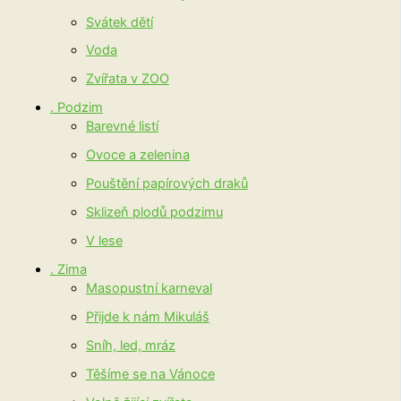
Svátek dětí
Voda
Zvířata v ZOO
. Podzim
Barevné listí
Ovoce a zelenina
Pouštění papírových draků
Sklizeň plodů podzimu
V lese
. Zima
Masopustní karneval
Přijde k nám Mikuláš
Sníh, led, mráz
Těšíme se na Vánoce