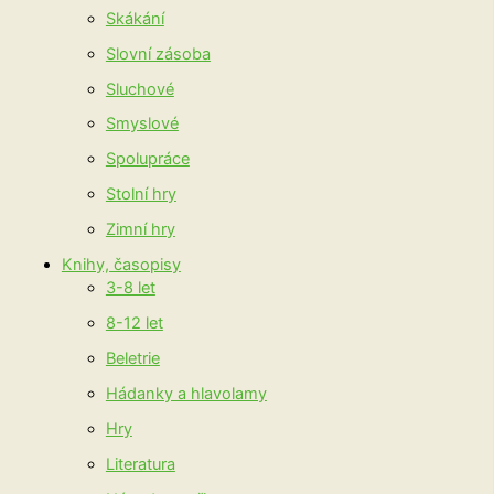
Skákání
Slovní zásoba
Sluchové
Smyslové
Spolupráce
Stolní hry
Zimní hry
Knihy, časopisy
3-8 let
8-12 let
Beletrie
Hádanky a hlavolamy
Hry
Literatura