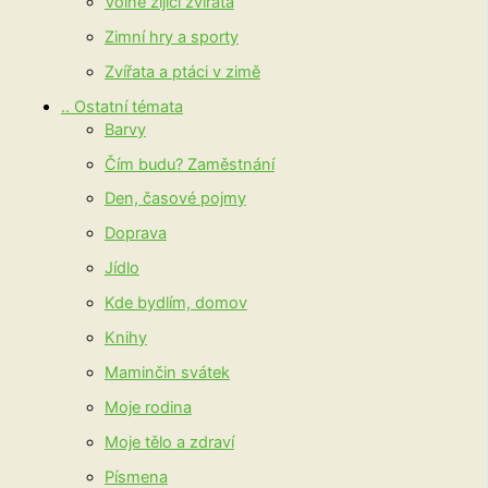
Volně žijící zvířata
Zimní hry a sporty
Zvířata a ptáci v zimě
.. Ostatní témata
Barvy
Čím budu? Zaměstnání
Den, časové pojmy
Doprava
Jídlo
Kde bydlím, domov
Knihy
Maminčin svátek
Moje rodina
Moje tělo a zdraví
Písmena