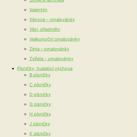
Stroje a technika
Valentýn
Vánoce – omalovánky
Věci, předměty
Velikonoční omalovánky
Zima – omalovánky
Zvířata – omalovánky
Písničky, hudební výchova
B písničky
C písničky
D písničky
G písničky
H písničky
J písničky
K písničky