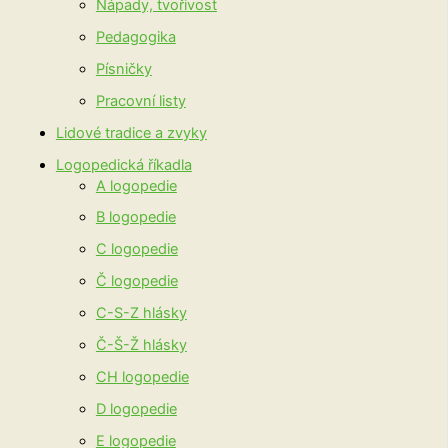
Nápady, tvořivost
Pedagogika
Písničky
Pracovní listy
Lidové tradice a zvyky
Logopedická říkadla
A logopedie
B logopedie
C logopedie
Č logopedie
C-S-Z hlásky
Č-Š-Ž hlásky
CH logopedie
D logopedie
E logopedie