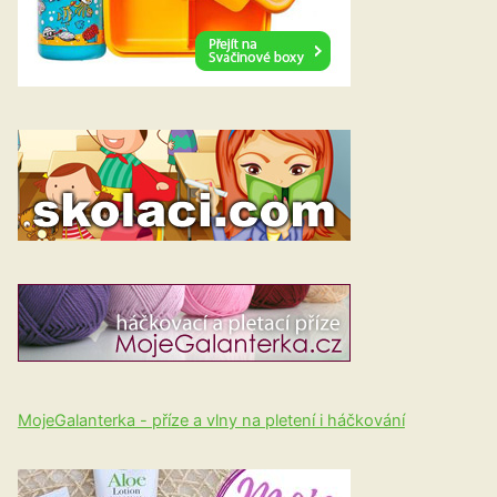
MojeGalanterka - příze a vlny na pletení i háčkování