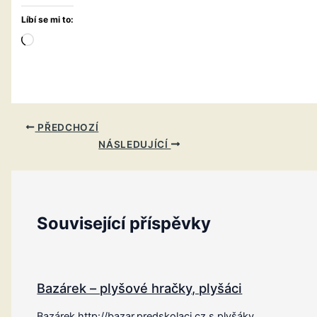
Líbí se mi to:
Načítání…
PŘEDCHOZÍ
NÁSLEDUJÍCÍ
Související příspěvky
Bazárek – plyšové hračky, plyšáci
Bazárek http://bazar.predskolaci.cz s plyšáky