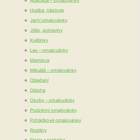
Abeceda – omalovánky
Hudba, nástroje
Jarní omalovánky
Jídlo, potraviny
Květinky
Les – omalovánky
Mamince
Mikuláš – omalovánky
Oblečení
Obloha
Osoby – omalovánky
Podzimní omalovánky
Pohádkové omalovánky
Rostliny