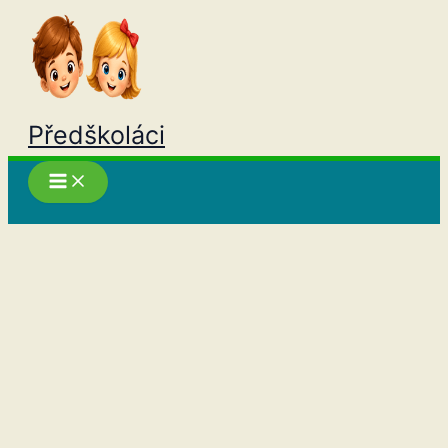
Přeskočit
na
obsah
Předškoláci
Hledat