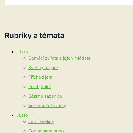
Rubriky a témata
. Jaro
Domácí zvířata a jejich mláďata
Květiny na jaře
Příchod jara
Přílet ptáků
Sázíme sazenice
Velikonoční svátky
. Léto
Letní květiny
Poznáváme hmyz