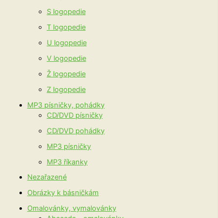
S logopedie
T logopedie
U logopedie
V logopedie
Ž logopedie
Z logopedie
MP3 písničky, pohádky
CD/DVD písničky
CD/DVD pohádky
MP3 písničky
MP3 říkanky
Nezařazené
Obrázky k básničkám
Omalovánky, vymalovánky