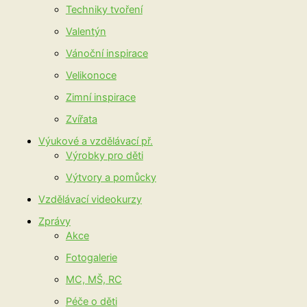
Techniky tvoření
Valentýn
Vánoční inspirace
Velikonoce
Zimní inspirace
Zvířata
Výukové a vzdělávací př.
Výrobky pro děti
Výtvory a pomůcky
Vzdělávací videokurzy
Zprávy
Akce
Fotogalerie
MC, MŠ, RC
Péče o děti