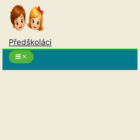
Přeskočit
na
obsah
Předškoláci
Hledat