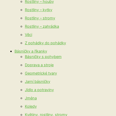
Rostliny – houby
Rostliny – kytky
Rostliny – stromy
Rostliny – zahrádka
Věci
Z pohádky do pohádky
Básničky a říkanky
Básničky s pohybem
Doprava a stroje
Geometrické tvary
Jarní básničky
Jídlo a potraviny
Jména
Koledy
Květiny, rostliny, stromy