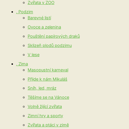
Zvířata v ZOO
. Podzim
Barevné listí
Ovoce a zelenina
Pouštění papírových draků
Sklizeň plodů podzimu
V lese
. Zima
Masopustní karneval
Přijde k nám Mikuláš
Sníh, led, mráz
Těšíme se na Vánoce
Volně žijící zvířata
Zimní hry a sporty
Zvířata a ptáci v zimě