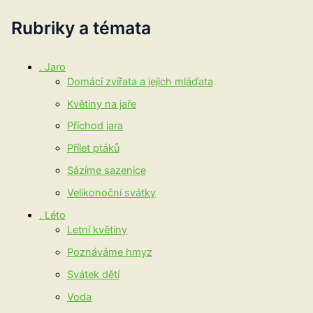
Rubriky a témata
. Jaro
Domácí zvířata a jejich mláďata
Květiny na jaře
Příchod jara
Přílet ptáků
Sázíme sazenice
Velikonoční svátky
. Léto
Letní květiny
Poznáváme hmyz
Svátek dětí
Voda