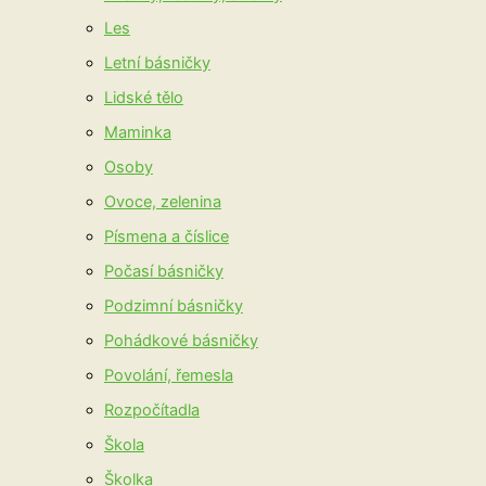
Les
Letní básničky
Lidské tělo
Maminka
Osoby
Ovoce, zelenina
Písmena a číslice
Počasí básničky
Podzimní básničky
Pohádkové básničky
Povolání, řemesla
Rozpočítadla
Škola
Školka