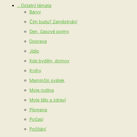
.. Ostatní témata
Barvy
Čím budu? Zaměstnání
Den, časové pojmy
Doprava
Jídlo
Kde bydlím, domov
Knihy
Maminčin svátek
Moje rodina
Moje tělo a zdraví
Písmena
Počasí
Počítání