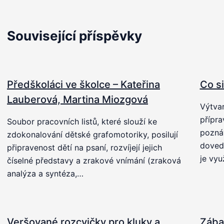
Související příspěvky
Předškoláci ve školce – Kateřina
Co s
Lauberová, Martina Miozgová
Výtvar
přípra
Soubor pracovních listů, které slouží ke
poznáv
zdokonalování dětské grafomotoriky, posilují
dovedn
připravenost dětí na psaní, rozvíjejí jejich
je vyu
číselné představy a zrakové vnímání (zraková
analýza a syntéza,…
Veršované rozcvičky pro kluky a
Zába