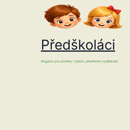
Přeskočit
na
obsah
Předškoláci
Magazín pro učitelky i rodiče, předškolní vzdělávání.