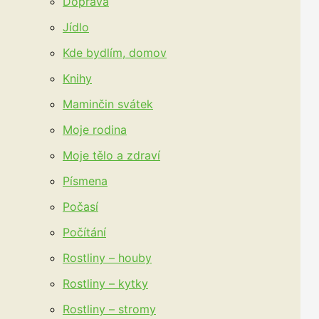
Doprava
Jídlo
Kde bydlím, domov
Knihy
Maminčin svátek
Moje rodina
Moje tělo a zdraví
Písmena
Počasí
Počítání
Rostliny – houby
Rostliny – kytky
Rostliny – stromy