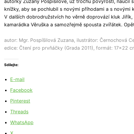
autorky Zuzany Pospíšilové, už trochu povyrostl, naučil se
knížky, aby se pochlubil s novými příhodami a s novými 
V dalších dobrodružstvích ho věrně doprovází kluk Jiřík, 
kamarádka Věruška a samozřejmě spousta zvířátek. Opět 
autor: Mgr. Pospíšilová Zuzana, ilustrátor: Černochová Ce
edice: Čtení pro prvňáčky (Grada 2011), formát: 17×22 cm
Sdílejte:
E-mail
Facebook
Pinterest
Threads
WhatsApp
X