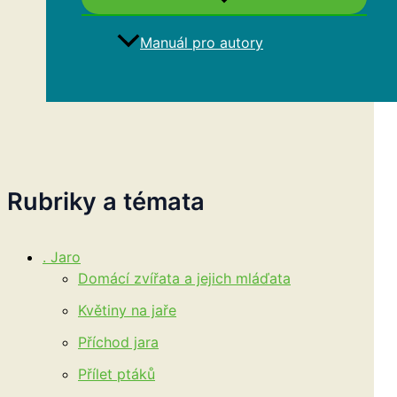
Manuál pro autory
Hledat
Rubriky a témata
. Jaro
Domácí zvířata a jejich mláďata
Květiny na jaře
Příchod jara
Přílet ptáků