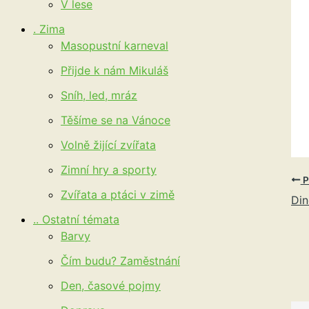
V lese
. Zima
Masopustní karneval
Přijde k nám Mikuláš
Sníh, led, mráz
Těšíme se na Vánoce
Volně žijící zvířata
Zimní hry a sporty
P
Zvířata a ptáci v zimě
Din
.. Ostatní témata
Barvy
Čím budu? Zaměstnání
Den, časové pojmy