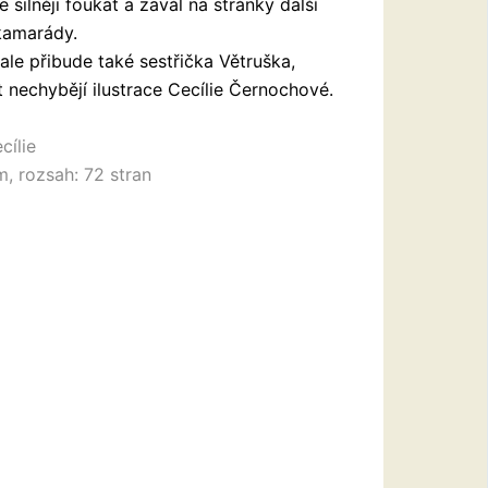
 silněji foukat a zavál na stránky další
kamarády.
ale přibude také sestřička Větruška,
nechybějí ilustrace Cecílie Černochové.
cílie
, rozsah: 72 stran