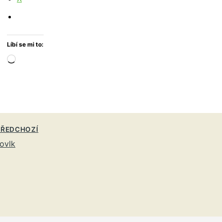
Líbí se mi to:
Načítání…
ŘEDCHOZÍ
ovlk