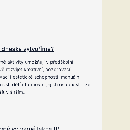
i dneska vytvoříme?
né aktivity umožňují v předškolní
vě rozvíjet kreativní, pozorovací,
ací i estetické schopnosti, manuální
osti dětí i formovat jejich osobnost. Lze
žít v širším…
vné výtvarné lekce (P.