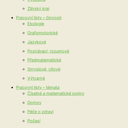
Zlínský kraj
Pracovní listy – činnosti
Ekologie
Grafomotorické
Jazykové
Poznávací, rozumové
Předmatematické
Smyslové, citové
Výtvarné
Pracovní listy – témata
Číselné a matematické pojmy
Domov
Péče o zdraví
Počasí