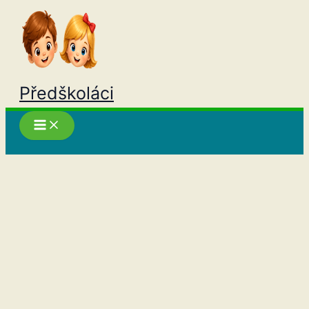
Přeskočit
na
obsah
Předškoláci
Hledat