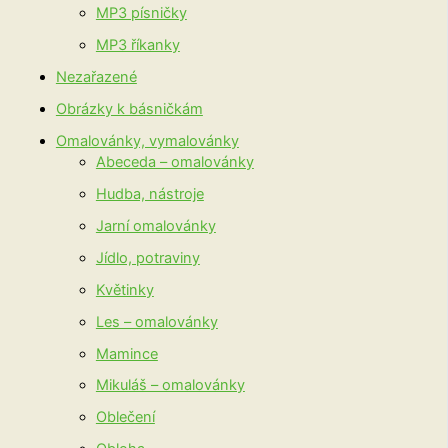
MP3 písničky
MP3 říkanky
Nezařazené
Obrázky k básničkám
Omalovánky, vymalovánky
Abeceda – omalovánky
Hudba, nástroje
Jarní omalovánky
Jídlo, potraviny
Květinky
Les – omalovánky
Mamince
Mikuláš – omalovánky
Oblečení