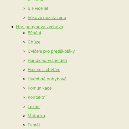
6 a více let
Věkově nezařazeno
Hry, pohybová výchova
Běhání
Chůze
Cvičení pro předškoláky
Handicapované děti
Házení a chytání
Hudebně pohybové
Komunikace
Kontaktní
Lezení
Motorika
Paměť