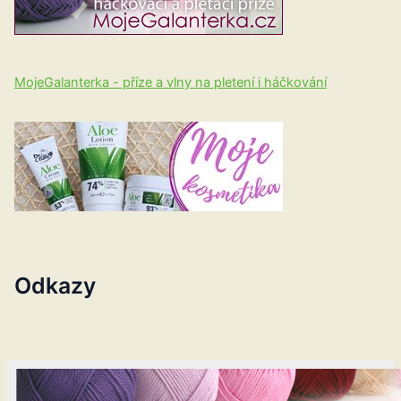
MojeGalanterka - příze a vlny na pletení i háčkování
Odkazy