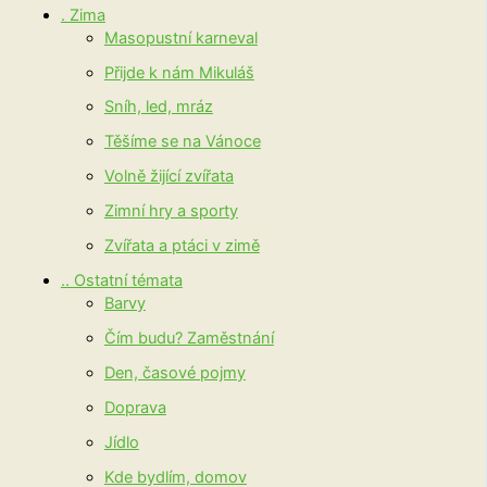
. Zima
Masopustní karneval
Přijde k nám Mikuláš
Sníh, led, mráz
Těšíme se na Vánoce
Volně žijící zvířata
Zimní hry a sporty
Zvířata a ptáci v zimě
.. Ostatní témata
Barvy
Čím budu? Zaměstnání
Den, časové pojmy
Doprava
Jídlo
Kde bydlím, domov