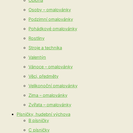
Obloha
Osoby – omalovánky
Podzimní omalovánky
Pohádkové omalovánky
Rostliny
Stroje a technika
Valentýn
Vánoce – omalovánky
Věci, předměty
Velikonoční omalovánky
Zima – omalovánky
Zvířata – omalovánky
Písničky, hudební výchova
B písničky
C písničky