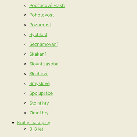
Počítačové Flash
Pohotovost
Pozornost
Rychlost
Seznamování
Skákání
Slovní zásoba
Sluchové
Smyslové
Spolupráce
Stolní hry
Zimní hry
Knihy, časopisy
3-8 let