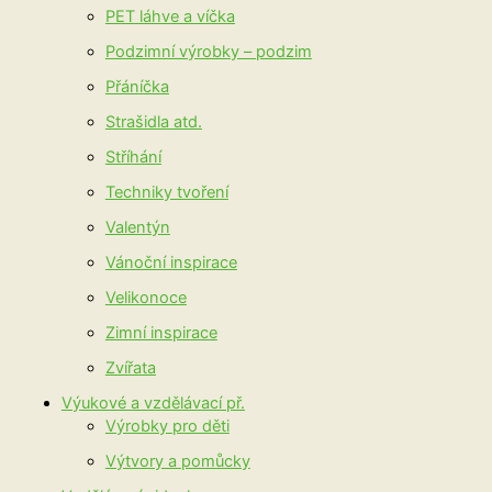
PET láhve a víčka
Podzimní výrobky – podzim
Přáníčka
Strašidla atd.
Stříhání
Techniky tvoření
Valentýn
Vánoční inspirace
Velikonoce
Zimní inspirace
Zvířata
Výukové a vzdělávací př.
Výrobky pro děti
Výtvory a pomůcky