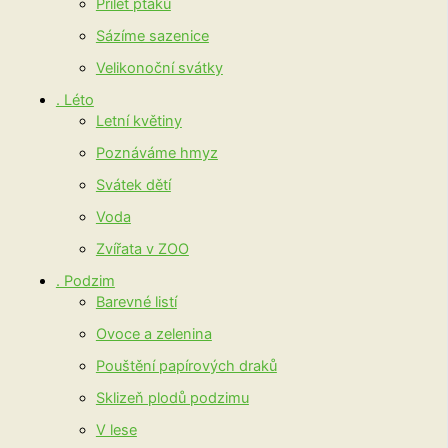
Přílet ptáků
Sázíme sazenice
Velikonoční svátky
. Léto
Letní květiny
Poznáváme hmyz
Svátek dětí
Voda
Zvířata v ZOO
. Podzim
Barevné listí
Ovoce a zelenina
Pouštění papírových draků
Sklizeň plodů podzimu
V lese