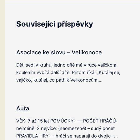
Související příspěvky
Asociace ke slovu – Velikonoce
Děti sedí v kruhu, jedno dítě má v ruce vajíčko a
koulením vybírá další dítě. Přitom říká: „Kutálej se,
vajíčko, kutálej, co patří k Velikonocům,…
Auta
VĚK: 7 až 15 let POMŮCKY: — POČET HRÁČŮ:
nejméně: 2 nejvíce: (neomezeně) – sudý počet
PRAVIDLA HRY: – hráči se napárují do dvojic –…