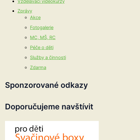
Vzdělávací videokurzy
Zprávy
Akce
Fotogalerie
MC, MŠ, RC
Péče o děti
Služby a činnosti
Zdarma
Sponzorované odkazy
Doporučujeme navštívit