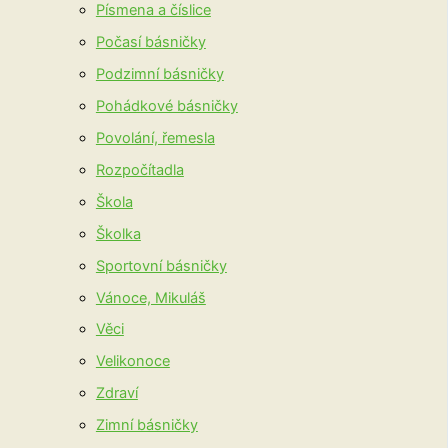
Písmena a číslice
Počasí básničky
Podzimní básničky
Pohádkové básničky
Povolání, řemesla
Rozpočítadla
Škola
Školka
Sportovní básničky
Vánoce, Mikuláš
Věci
Velikonoce
Zdraví
Zimní básničky