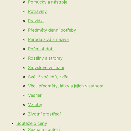
Pomůcky a nástroje
Potraviny
Pravidla
Předměty denní potřeby
Příroda živá a neživá
Roční období
Rostliny a stromy
Smyslové vnímání
Svět živočichů, zvířat
Věci, předměty, látky a jejich vlastnosti
Vesmír
Vztahy
Životní prostředí
Soutěže o ceny
Seznam soutěží