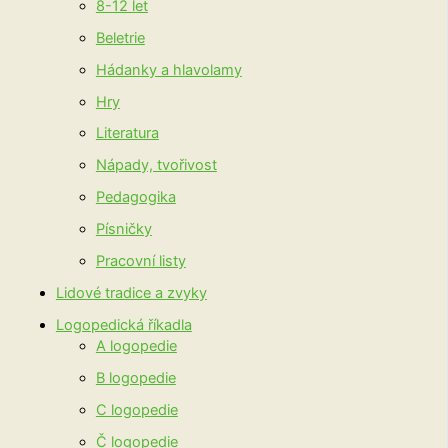
8-12 let
Beletrie
Hádanky a hlavolamy
Hry
Literatura
Nápady, tvořivost
Pedagogika
Písničky
Pracovní listy
Lidové tradice a zvyky
Logopedická říkadla
A logopedie
B logopedie
C logopedie
Č logopedie