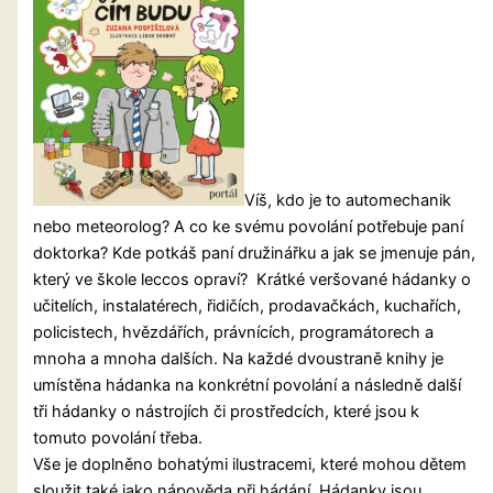
Víš, kdo je to automechanik
nebo meteorolog? A co ke svému povolání potřebuje paní
doktorka? Kde potkáš paní družinářku a jak se jmenuje pán,
který ve škole leccos opraví? Krátké veršované hádanky o
učitelích, instalatérech, řidičích, prodavačkách, kuchařích,
policistech, hvězdářích, právnících, programátorech a
mnoha a mnoha dalších. Na každé dvoustraně knihy je
umístěna hádanka na konkrétní povolání a následně další
tři hádanky o nástrojích či prostředcích, které jsou k
tomuto povolání třeba.
Vše je doplněno bohatými ilustracemi, které mohou dětem
sloužit také jako nápověda při hádání. Hádanky jsou