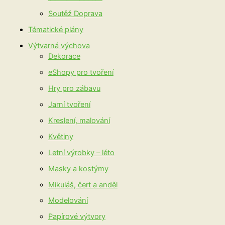
Soutěž Doprava
Tématické plány
Výtvarná výchova
Dekorace
eShopy pro tvoření
Hry pro zábavu
Jarní tvoření
Kreslení, malování
Květiny
Letní výrobky – léto
Masky a kostýmy
Mikuláš, čert a anděl
Modelování
Papírové výtvory