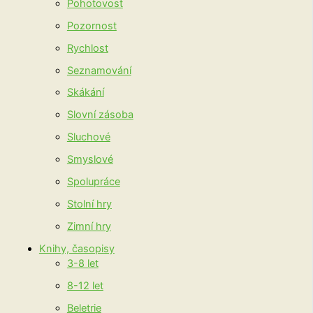
Pohotovost
Pozornost
Rychlost
Seznamování
Skákání
Slovní zásoba
Sluchové
Smyslové
Spolupráce
Stolní hry
Zimní hry
Knihy, časopisy
3-8 let
8-12 let
Beletrie