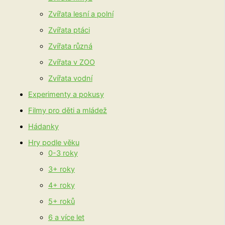
Zvířata lesní a polní
Zvířata ptáci
Zvířata různá
Zvířata v ZOO
Zvířata vodní
Experimenty a pokusy
Filmy pro děti a mládež
Hádanky
Hry podle věku
0-3 roky
3+ roky
4+ roky
5+ roků
6 a více let