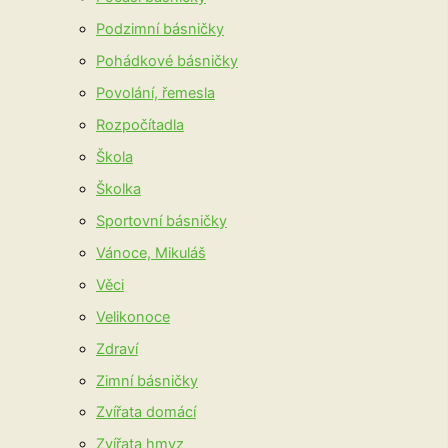
Podzimní básničky
Pohádkové básničky
Povolání, řemesla
Rozpočítadla
Škola
Školka
Sportovní básničky
Vánoce, Mikuláš
Věci
Velikonoce
Zdraví
Zimní básničky
Zvířata domácí
Zvířata hmyz