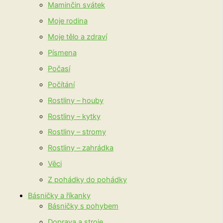
Maminčin svátek
Moje rodina
Moje tělo a zdraví
Písmena
Počasí
Počítání
Rostliny – houby
Rostliny – kytky
Rostliny – stromy
Rostliny – zahrádka
Věci
Z pohádky do pohádky
Básničky a říkanky
Básničky s pohybem
Doprava a stroje