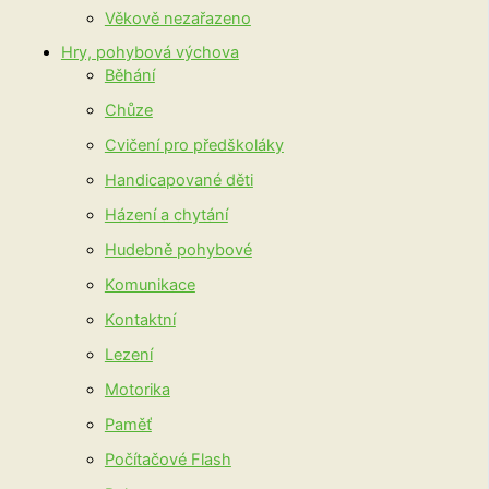
Věkově nezařazeno
Hry, pohybová výchova
Běhání
Chůze
Cvičení pro předškoláky
Handicapované děti
Házení a chytání
Hudebně pohybové
Komunikace
Kontaktní
Lezení
Motorika
Paměť
Počítačové Flash