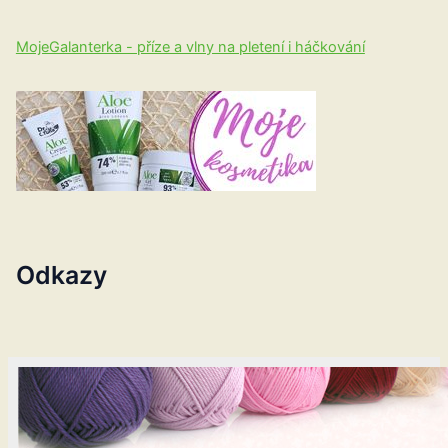
MojeGalanterka - příze a vlny na pletení i háčkování
Odkazy