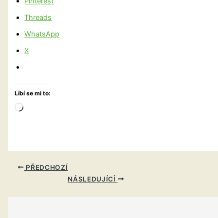
Pinterest
Threads
WhatsApp
X
Líbí se mi to:
Načítání…
PŘEDCHOZÍ
NÁSLEDUJÍCÍ