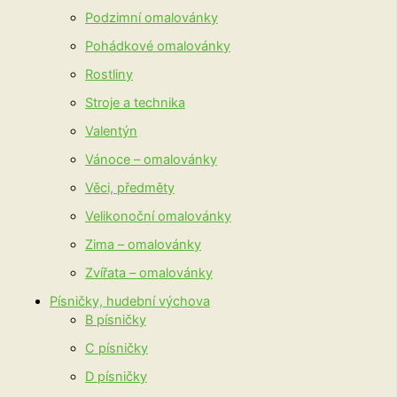
Podzimní omalovánky
Pohádkové omalovánky
Rostliny
Stroje a technika
Valentýn
Vánoce – omalovánky
Věci, předměty
Velikonoční omalovánky
Zima – omalovánky
Zvířata – omalovánky
Písničky, hudební výchova
B písničky
C písničky
D písničky