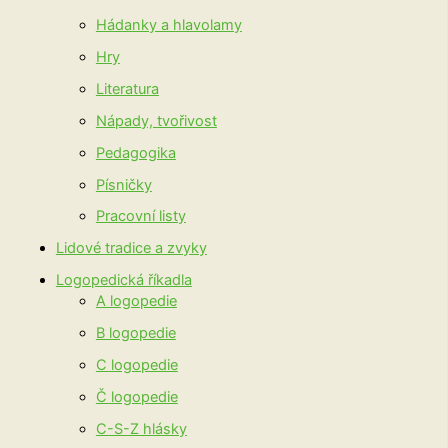
Hádanky a hlavolamy
Hry
Literatura
Nápady, tvořivost
Pedagogika
Písničky
Pracovní listy
Lidové tradice a zvyky
Logopedická říkadla
A logopedie
B logopedie
C logopedie
Č logopedie
C-S-Z hlásky