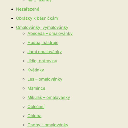
MP3 říkanky
Nezařazené
Obrázky k básničkám
Omalovánky, vymalovánky
Abeceda – omalovánky
Hudba, nástroje
Jarní omalovánky
Jídlo, potraviny
Květinky
Les – omalovánky
Mamince
Mikuláš – omalovánky
Oblečení
Obloha
Osoby – omalovánky