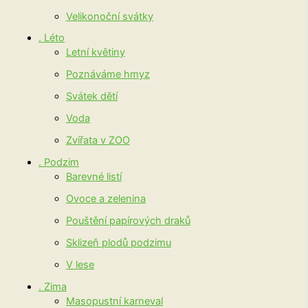
Velikonoční svátky
. Léto
Letní květiny
Poznáváme hmyz
Svátek dětí
Voda
Zvířata v ZOO
. Podzim
Barevné listí
Ovoce a zelenina
Pouštění papírových draků
Sklizeň plodů podzimu
V lese
. Zima
Masopustní karneval