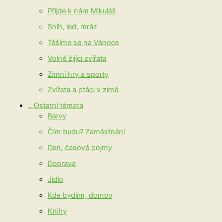
Přijde k nám Mikuláš
Sníh, led, mráz
Těšíme se na Vánoce
Volně žijící zvířata
Zimní hry a sporty
Zvířata a ptáci v zimě
.. Ostatní témata
Barvy
Čím budu? Zaměstnání
Den, časové pojmy
Doprava
Jídlo
Kde bydlím, domov
Knihy