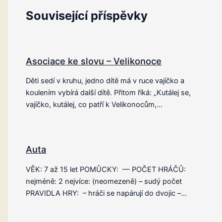
Související příspěvky
Asociace ke slovu – Velikonoce
Děti sedí v kruhu, jedno dítě má v ruce vajíčko a
koulením vybírá další dítě. Přitom říká: „Kutálej se,
vajíčko, kutálej, co patří k Velikonocům,…
Auta
VĚK: 7 až 15 let POMŮCKY: — POČET HRÁČŮ:
nejméně: 2 nejvíce: (neomezeně) – sudý počet
PRAVIDLA HRY: – hráči se napárují do dvojic –…