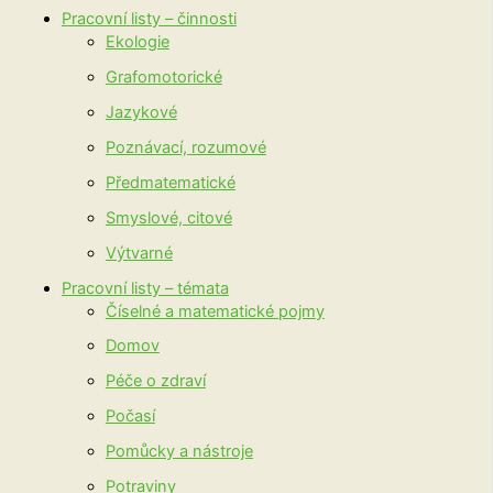
Pracovní listy – činnosti
Ekologie
Grafomotorické
Jazykové
Poznávací, rozumové
Předmatematické
Smyslové, citové
Výtvarné
Pracovní listy – témata
Číselné a matematické pojmy
Domov
Péče o zdraví
Počasí
Pomůcky a nástroje
Potraviny