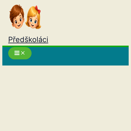
Přeskočit
na
obsah
Předškoláci
Hledat