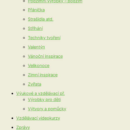
Podzimní výrobky – podzim
Přáníčka
Strašidla atd.
Stříhání
Techniky tvoření
Valentýn
Vánoční inspirace
Velikonoce
Zimní inspirace
Zvířata
Výukové a vzdělávací př.
Výrobky pro děti
Výtvory a pomůcky
Vzdělávací videokurzy
Zprávy