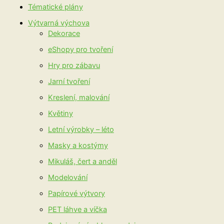
Tématické plány
Výtvarná výchova
Dekorace
eShopy pro tvoření
Hry pro zábavu
Jarní tvoření
Kreslení, malování
Květiny
Letní výrobky – léto
Masky a kostýmy
Mikuláš, čert a anděl
Modelování
Papírové výtvory
PET láhve a víčka