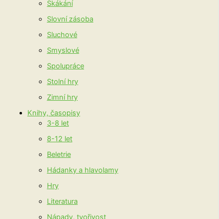
Skákání
Slovní zásoba
Sluchové
Smyslové
Spolupráce
Stolní hry
Zimní hry
Knihy, časopisy
3-8 let
8-12 let
Beletrie
Hádanky a hlavolamy
Hry
Literatura
Nápady, tvořivost