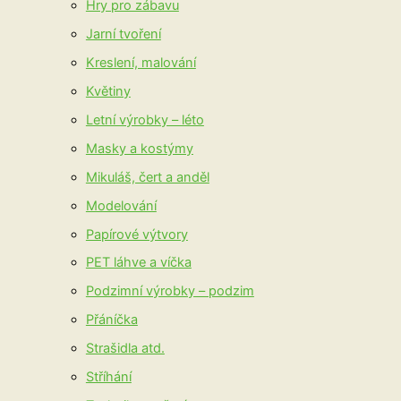
Hry pro zábavu
Jarní tvoření
Kreslení, malování
Květiny
Letní výrobky – léto
Masky a kostýmy
Mikuláš, čert a anděl
Modelování
Papírové výtvory
PET láhve a víčka
Podzimní výrobky – podzim
Přáníčka
Strašidla atd.
Stříhání