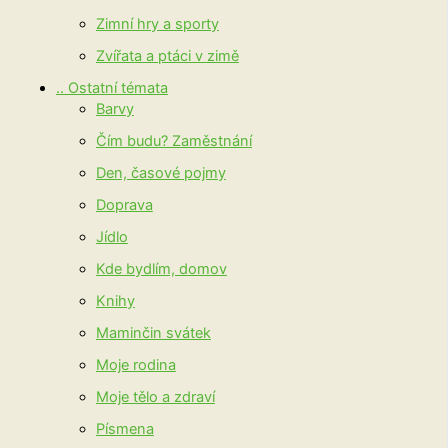
Zimní hry a sporty
Zvířata a ptáci v zimě
.. Ostatní témata
Barvy
Čím budu? Zaměstnání
Den, časové pojmy
Doprava
Jídlo
Kde bydlím, domov
Knihy
Maminčin svátek
Moje rodina
Moje tělo a zdraví
Písmena