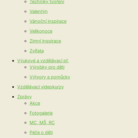
Techniky tvoření
Valentýn
Vánoční inspirace
Velikonoce
Zimní inspirace
Zvířata
Výukové a vzdělávací př.
Výrobky pro děti
Výtvory a pomůcky
Vzdělávací videokurzy
Zprávy
Akce
Fotogalerie
MC, MŠ, RC
Péče o děti