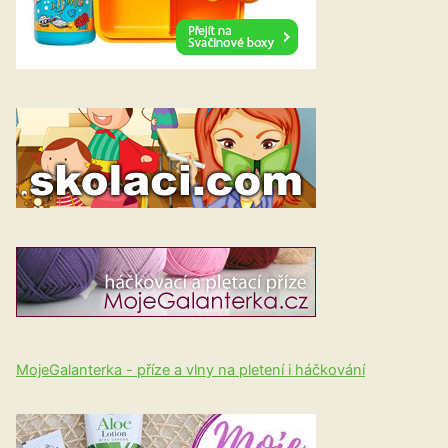
MojeGalanterka - příze a vlny na pletení i háčkování