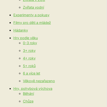
Zvířata vodní
Experimenty a pokusy
Filmy pro děti a mládež
Hádanky
Hry podle věku
0-3 roky
3+ roky
4+ roky
5+ roků
6 a více let
Věkově nezařazeno
Hry, pohybová výchova
Běhání
Chůze