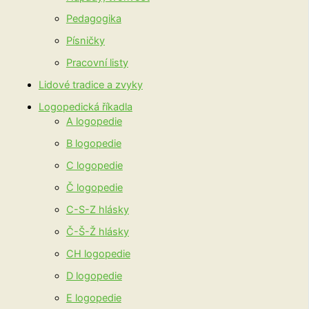
Pedagogika
Písničky
Pracovní listy
Lidové tradice a zvyky
Logopedická říkadla
A logopedie
B logopedie
C logopedie
Č logopedie
C-S-Z hlásky
Č-Š-Ž hlásky
CH logopedie
D logopedie
E logopedie