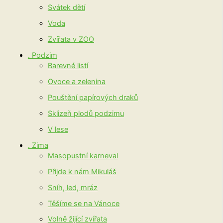
Svátek dětí
Voda
Zvířata v ZOO
. Podzim
Barevné listí
Ovoce a zelenina
Pouštění papírových draků
Sklizeň plodů podzimu
V lese
. Zima
Masopustní karneval
Přijde k nám Mikuláš
Sníh, led, mráz
Těšíme se na Vánoce
Volně žijící zvířata