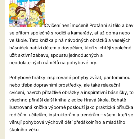
Cvičení není mučení! Protáhni si tělo a bav
se přitom společně s rodiči a kamarády, ať už doma nebo
ve škole. Tato knížka plná návodných obrázků a veselých
básniček nabízí dětem a dospělým, kteří si chtějí společně
užít aktivní zábavu, spoustu jednoduchých a
neodolatelných námětů na pohybové hry.
Pohybové hrátky inspirované pohyby zvířat, pantomimou
nebo třeba dopravními prostředky, ale také relaxační
cvičení, navrch přitažlivé obrázky a inspirativní básničky, to
všechno přináší další kniha z edice Hravá škola. Bohatě
ilustrovaná knížka výborně poslouží jako praktická příručka
rodičům, učitelům, instruktorům a trenérům – všem, kteří se
věnují pohybové výchově dětí předškolního a mladšího
školního věku.