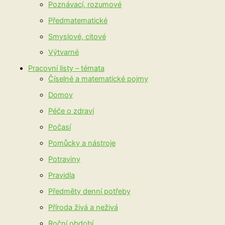
Poznávací, rozumové
Předmatematické
Smyslové, citové
Výtvarné
Pracovní listy – témata
Číselné a matematické pojmy
Domov
Péče o zdraví
Počasí
Pomůcky a nástroje
Potraviny
Pravidla
Předměty denní potřeby
Příroda živá a neživá
Roční období