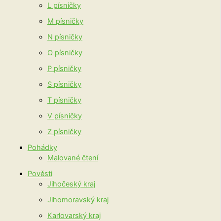
L písničky
M písničky
N písničky
O písničky
P písničky
S písničky
T písničky
V písničky
Z písničky
Pohádky
Malované čtení
Pověsti
Jihočeský kraj
Jihomoravský kraj
Karlovarský kraj