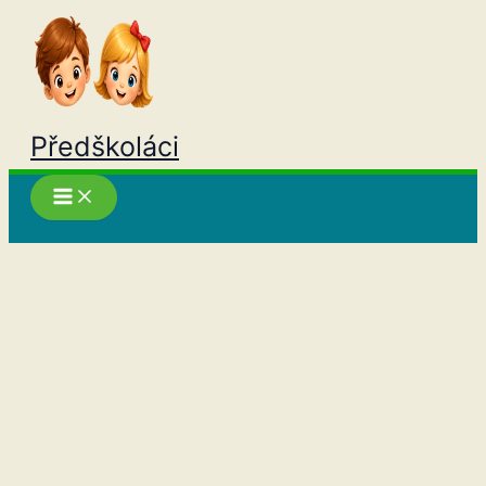
Přeskočit
na
obsah
Předškoláci
Hledat