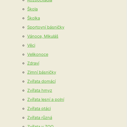
Škola
Školka
Sportovní básničky
Vánoce, Mikuláš
Věci
Velikonoce
Zdraví
Zimní básničky
Zvířata domácí
Zvířata hmyz
Zvířata lesní a polní
Zvířata ptáci
Zvířata různá
Zvířata v ZOO