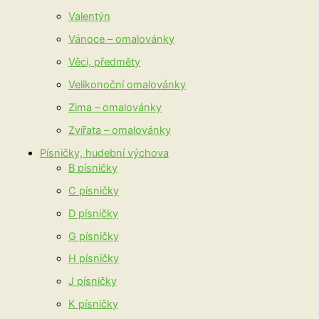
Valentýn
Vánoce – omalovánky
Věci, předměty
Velikonoční omalovánky
Zima – omalovánky
Zvířata – omalovánky
Písničky, hudební výchova
B písničky
C písničky
D písničky
G písničky
H písničky
J písničky
K písničky