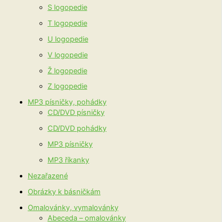
S logopedie
T logopedie
U logopedie
V logopedie
Ž logopedie
Z logopedie
MP3 písničky, pohádky
CD/DVD písničky
CD/DVD pohádky
MP3 písničky
MP3 říkanky
Nezařazené
Obrázky k básničkám
Omalovánky, vymalovánky
Abeceda – omalovánky