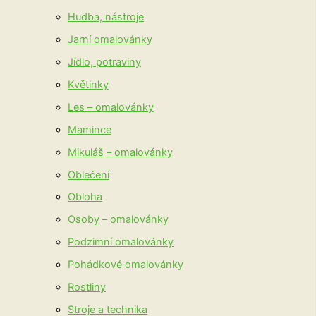
Hudba, nástroje
Jarní omalovánky
Jídlo, potraviny
Květinky
Les – omalovánky
Mamince
Mikuláš – omalovánky
Oblečení
Obloha
Osoby – omalovánky
Podzimní omalovánky
Pohádkové omalovánky
Rostliny
Stroje a technika