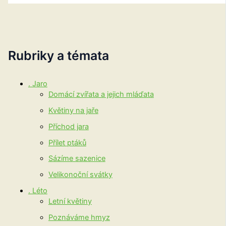
Rubriky a témata
. Jaro
Domácí zvířata a jejich mláďata
Květiny na jaře
Příchod jara
Přílet ptáků
Sázíme sazenice
Velikonoční svátky
. Léto
Letní květiny
Poznáváme hmyz