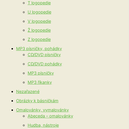
T logopedie
U logopedie
V logopedie
Ž logopedie
Z logopedie
MP3 písničky, pohádky
CD/DVD písničky
CD/DVD pohádky
MP3 písničky
MP3 říkanky
Nezařazené
Obrázky k básničkám
Omalovánky, vymalovánky
Abeceda – omalovánky
Hudba, nástroje