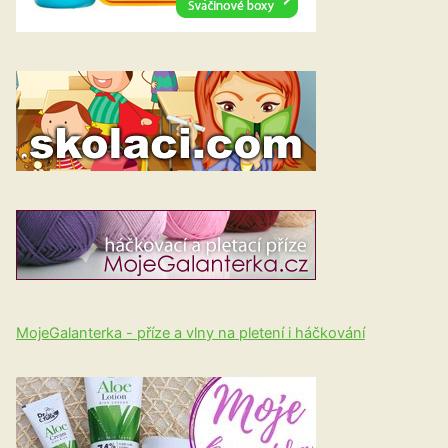
MojeGalanterka - příze a vlny na pletení i háčkování