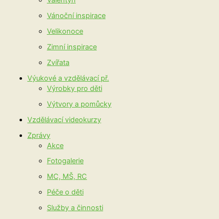
Valentýn
Vánoční inspirace
Velikonoce
Zimní inspirace
Zvířata
Výukové a vzdělávací př.
Výrobky pro děti
Výtvory a pomůcky
Vzdělávací videokurzy
Zprávy
Akce
Fotogalerie
MC, MŠ, RC
Péče o děti
Služby a činnosti