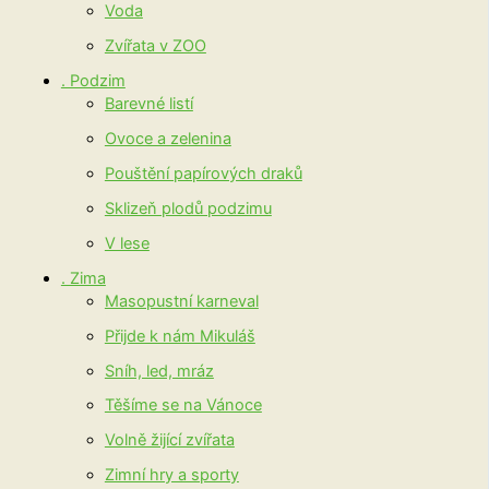
Voda
Zvířata v ZOO
. Podzim
Barevné listí
Ovoce a zelenina
Pouštění papírových draků
Sklizeň plodů podzimu
V lese
. Zima
Masopustní karneval
Přijde k nám Mikuláš
Sníh, led, mráz
Těšíme se na Vánoce
Volně žijící zvířata
Zimní hry a sporty