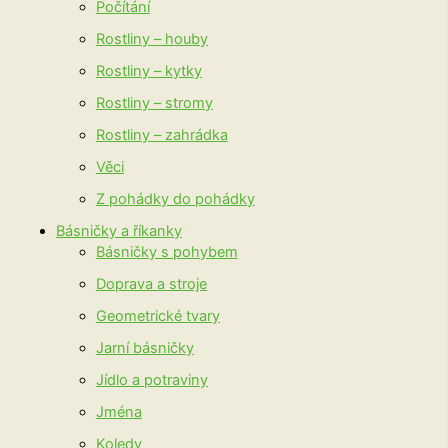
Počítání
Rostliny – houby
Rostliny – kytky
Rostliny – stromy
Rostliny – zahrádka
Věci
Z pohádky do pohádky
Básničky a říkanky
Básničky s pohybem
Doprava a stroje
Geometrické tvary
Jarní básničky
Jídlo a potraviny
Jména
Koledy