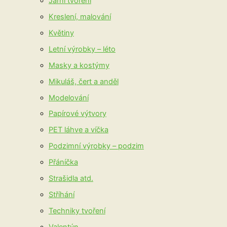
Jarní tvoření
Kreslení, malování
Květiny
Letní výrobky – léto
Masky a kostýmy
Mikuláš, čert a anděl
Modelování
Papírové výtvory
PET láhve a víčka
Podzimní výrobky – podzim
Přáníčka
Strašidla atd.
Stříhání
Techniky tvoření