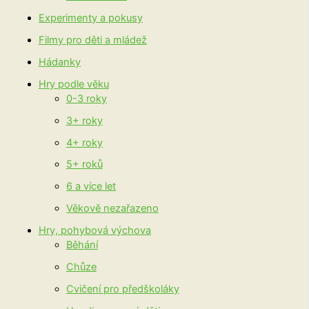
Experimenty a pokusy
Filmy pro děti a mládež
Hádanky
Hry podle věku
0-3 roky
3+ roky
4+ roky
5+ roků
6 a více let
Věkově nezařazeno
Hry, pohybová výchova
Běhání
Chůze
Cvičení pro předškoláky