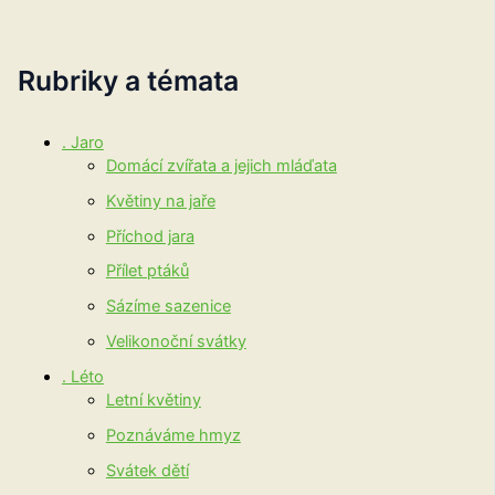
Rubriky a témata
. Jaro
Domácí zvířata a jejich mláďata
Květiny na jaře
Příchod jara
Přílet ptáků
Sázíme sazenice
Velikonoční svátky
. Léto
Letní květiny
Poznáváme hmyz
Svátek dětí