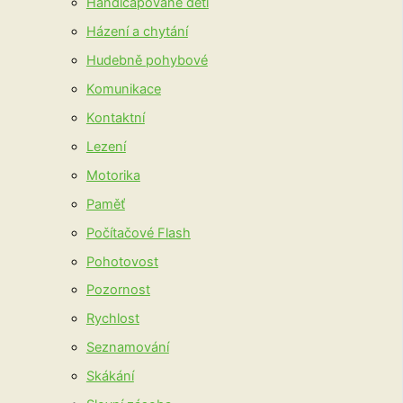
Handicapované děti
Házení a chytání
Hudebně pohybové
Komunikace
Kontaktní
Lezení
Motorika
Paměť
Počítačové Flash
Pohotovost
Pozornost
Rychlost
Seznamování
Skákání