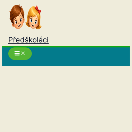
Přeskočit
na
obsah
Předškoláci
Hledat