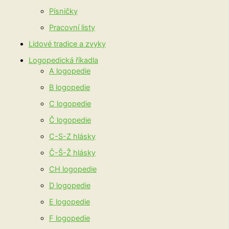
Písničky
Pracovní listy
Lidové tradice a zvyky
Logopedická říkadla
A logopedie
B logopedie
C logopedie
Č logopedie
C-S-Z hlásky
Č-Š-Ž hlásky
CH logopedie
D logopedie
E logopedie
F logopedie