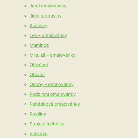
Jarní omalovánky
Jídlo, potraviny
Květinky
Les – omalovánky
Mamince
Mikuláš – omalovánky
Oblečení
Obloha
Osoby – omalovánky
Podzimní omalovánky
Pohádkové omalovánky
Rostliny
Stroje a technika
Valentýn