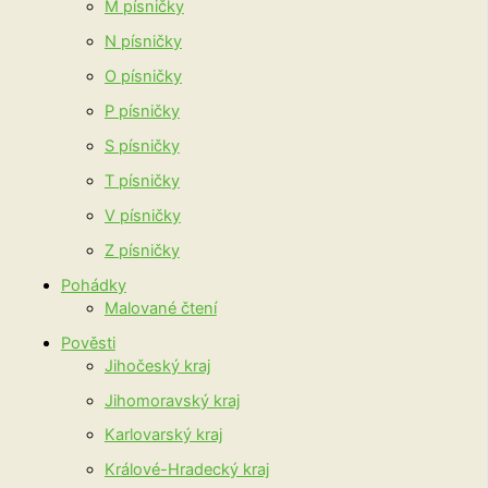
M písničky
N písničky
O písničky
P písničky
S písničky
T písničky
V písničky
Z písničky
Pohádky
Malované čtení
Pověsti
Jihočeský kraj
Jihomoravský kraj
Karlovarský kraj
Králové-Hradecký kraj