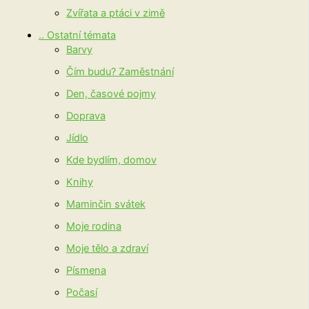
Zvířata a ptáci v zimě
.. Ostatní témata
Barvy
Čím budu? Zaměstnání
Den, časové pojmy
Doprava
Jídlo
Kde bydlím, domov
Knihy
Maminčin svátek
Moje rodina
Moje tělo a zdraví
Písmena
Počasí