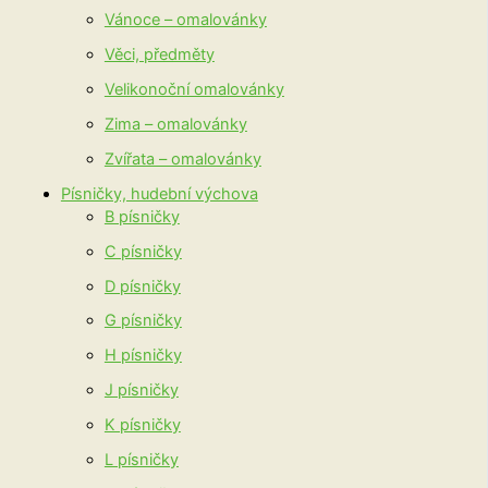
Vánoce – omalovánky
Věci, předměty
Velikonoční omalovánky
Zima – omalovánky
Zvířata – omalovánky
Písničky, hudební výchova
B písničky
C písničky
D písničky
G písničky
H písničky
J písničky
K písničky
L písničky