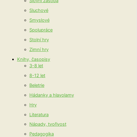
Slovní zásoba
Sluchové
Smyslové
Spolupráce
Stolní hry
Zimní hry
Knihy, časopisy
3-8 let
8-12 let
Beletrie
Hádanky a hlavolamy
Hry
Literatura
Nápady, tvořivost
Pedagogika