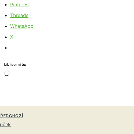
Pinterest
Threads
WhatsApp
X
Líbí se mi to:
Načítání…
ŘEDCHOZÍ
ouček