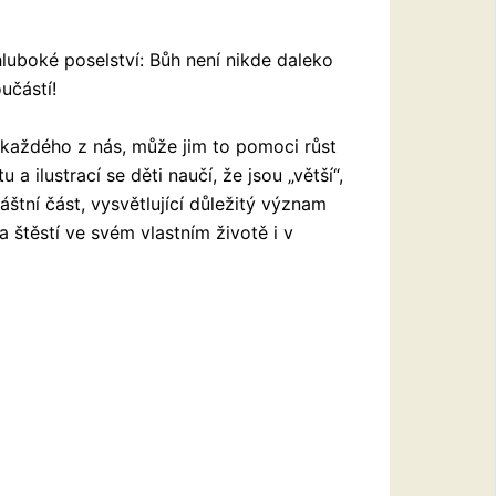
hluboké poselství: Bůh není nikde daleko
učástí!
í každého z nás, může jim to pomoci růst
 a ilustrací se děti naučí, že jsou „větší“,
áštní část, vysvětlující důležitý význam
 a štěstí ve svém vlastním životě i v