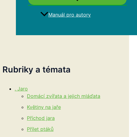
Manuál pro autory
Hledat
Rubriky a témata
. Jaro
Domácí zvířata a jejich mláďata
Květiny na jaře
Příchod jara
Přílet ptáků