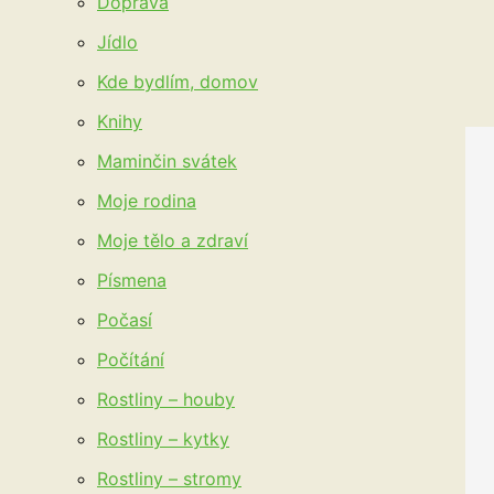
Doprava
Jídlo
Kde bydlím, domov
Knihy
Maminčin svátek
Moje rodina
Moje tělo a zdraví
Písmena
Počasí
Počítání
Rostliny – houby
Rostliny – kytky
Rostliny – stromy