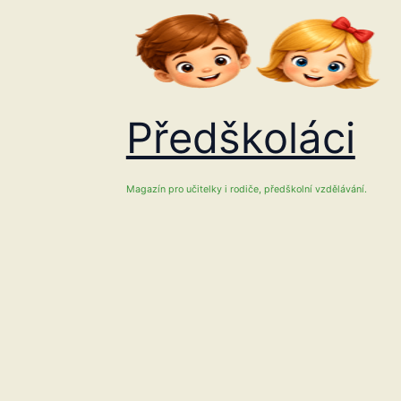
Přeskočit
na
obsah
Předškoláci
Magazín pro učitelky i rodiče, předškolní vzdělávání.