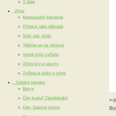
V lese
. Zima
Masopustní karneval
Přijde k nám Mikuláš
Sníh, led, mráz
Těšíme se na Vánoce
Volně žijící zvířata
Zimní hry a sporty
Zvířata a ptáci v zimě
.. Ostatní témata
Barvy
Čím budu? Zaměstnání
P
Den, časové pojmy
Br