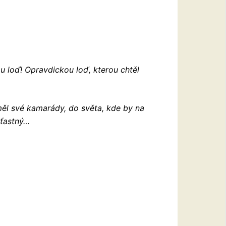
ou loď! Opravdickou loď, kterou chtěl
měl své kamarády, do světa, kde by na
šťastný…