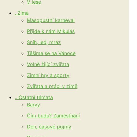
V lese
. Zima
Masopustní karneval
Přijde k nám Mikuláš
Sníh, led, mráz
Těšíme se na Vánoce
Volně žijící zvířata
Zimní hry a sporty
Zvířata a ptáci v zimě
.. Ostatní témata
Barvy
Čím budu? Zaměstnání
Den, časové pojmy