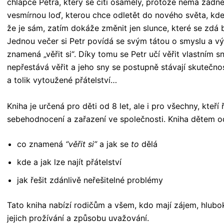
chlapce Petra, který se cítí osamělý, protože nemá žádné
vesmírnou loď, kterou chce odletět do nového světa, kde b
že je sám, zatím dokáže změnit jen slunce, které se zd
Jednou večer si Petr povídá se svým tátou o smyslu a vý
znamená „věřit si“. Díky tomu se Petr učí věřit vlastním s
nepřestává věřit a jeho sny se postupně stávají skutečno
a tolik vytoužené přátelství…
Kniha je určená pro děti od 8 let, ale i pro všechny, kteří
sebehodnocení a zařazení ve společnosti. Kniha dětem o
co znamená
“věřit si”
a jak se
to
dělá
kde a jak lze najít přátelství
jak řešit zdánlivě neřešitelné problémy
Tato kniha nabízí rodičům a všem, kdo mají zájem, hlubo
jejich prožívání a způsobu uvažování.