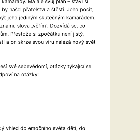
 kamarády. Má ale svůj plán – staví si
y našel přátelství a štěstí. Jeho pocit,
á být jeho jediným skutečným kamarádem.
znamu slova „věřím“. Dozvídá se, co
nům. Přestože si zpočátku není jistý,
stí a on skrze svou víru nalézá nový svět
 řeší své sebevědomí, otázky týkající se
dpoví na otázky:
ký vhled do emočního světa dětí, do