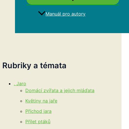
Manuál pro autory
Hledat
Rubriky a témata
. Jaro
Domácí zvířata a jejich mláďata
Květiny na jaře
Příchod jara
Přílet ptáků