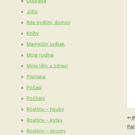
Doprava
Jídlo
Kde bydlím, domov
Knihy
Maminčin svátek
Moje rodina
Moje tělo a zdraví
Písmena
Počasí
Počítání
Rostliny – houby
P
Rostliny – kytky
Pa
Rostliny – stromy