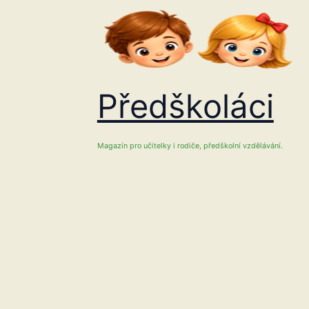
Přeskočit
na
obsah
Předškoláci
Magazín pro učitelky i rodiče, předškolní vzdělávání.