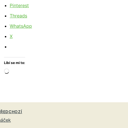
Pinterest
Threads
WhatsApp
X
Líbí se mi to:
Načítání…
ŘEDCHOZÍ
náček