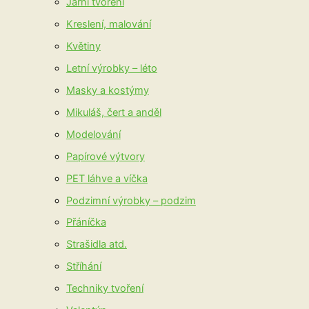
Jarní tvoření
Kreslení, malování
Květiny
Letní výrobky – léto
Masky a kostýmy
Mikuláš, čert a anděl
Modelování
Papírové výtvory
PET láhve a víčka
Podzimní výrobky – podzim
Přáníčka
Strašidla atd.
Stříhání
Techniky tvoření