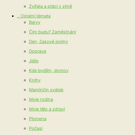
Zvířata a ptáci v zimě
.. Ostatní témata
Barvy
Čím budu? Zaměstnání
Den, časové pojmy
Doprava
Jídlo
Kde bydlím, domov
Knihy
Maminčin svátek
Moje rodina
Moje tělo a zdraví
Písmena
Počasí