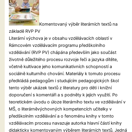
Komentovaný výběr literárních textů na
základě RVP PV
Literární výchova je v obsahu vzdělávacích oblastí v
Rámcovém vzdělávacím programu předškolního
vzdělávání (RVP PV) chápána především jako součást
životně důležitého procesu rozvoje řeči a jazyka dítěte,
včetně kultivace jeho komunikativních schopností a
sociálně kulturního chování. Materiály k tomuto procesu
předkládá pedagogům i studujícím pedagogických škol
tento výběr ukázek textů z literatury pro děti i knižní
doporučení s komentáři a s podněty k jejich využití. Po
teoretickém úvodu o úloze literárního textu ve vzdělávání v
MŠ, o literárněvýchovných kompetencích učitelky v
předškolním vzdělávání a o fenoménu knihy v tomto
vzdělávacím procesu navazuje autorka hlavní částí knihy
didakticky komentovaným výběrem literárních textů. Jedná