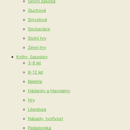
Slovní zásoba
Sluchové
Smyslové
Spolupráce
Stolní hry
Zimní hry
Knihy, časopisy
3-8 let
8-12 let
Beletrie
Hádanky a hlavolamy
Hry
Literatura
Nápady, tvořivost
Pedagogika