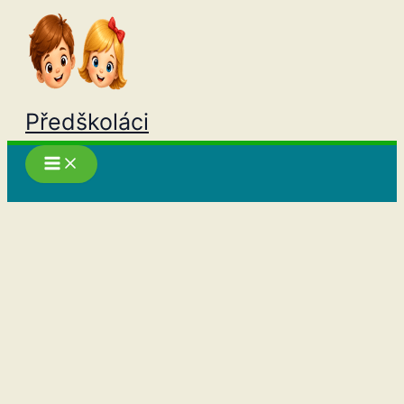
Přeskočit
na
obsah
Předškoláci
Hledat