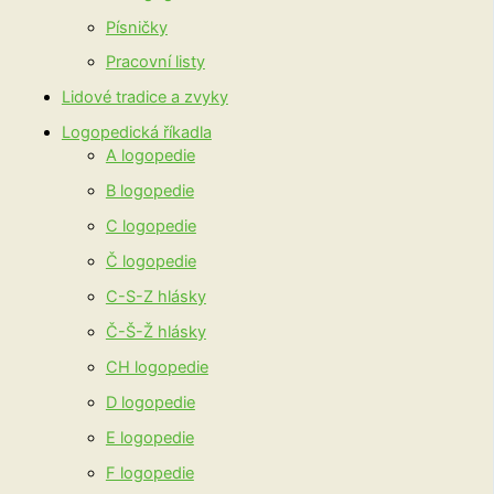
Písničky
Pracovní listy
Lidové tradice a zvyky
Logopedická říkadla
A logopedie
B logopedie
C logopedie
Č logopedie
C-S-Z hlásky
Č-Š-Ž hlásky
CH logopedie
D logopedie
E logopedie
F logopedie