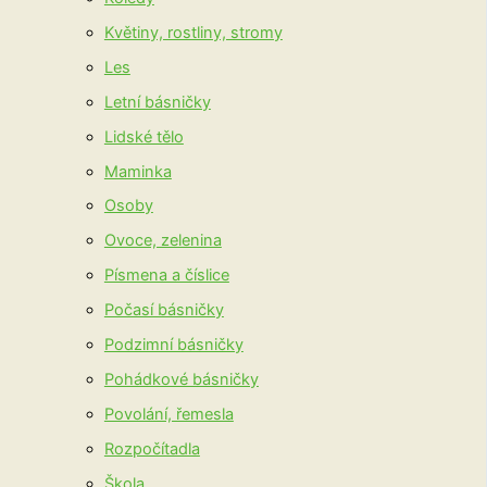
Květiny, rostliny, stromy
Les
Letní básničky
Lidské tělo
Maminka
Osoby
Ovoce, zelenina
Písmena a číslice
Počasí básničky
Podzimní básničky
Pohádkové básničky
Povolání, řemesla
Rozpočítadla
Škola