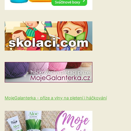
MojeGalanterka - příze a vlny na pletení i háčkování