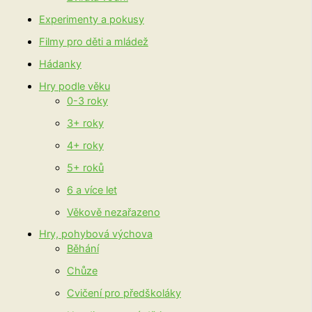
Experimenty a pokusy
Filmy pro děti a mládež
Hádanky
Hry podle věku
0-3 roky
3+ roky
4+ roky
5+ roků
6 a více let
Věkově nezařazeno
Hry, pohybová výchova
Běhání
Chůze
Cvičení pro předškoláky