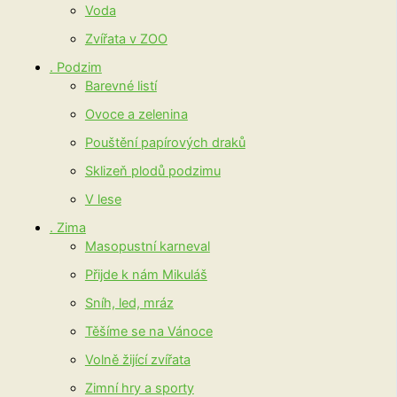
Voda
Zvířata v ZOO
. Podzim
Barevné listí
Ovoce a zelenina
Pouštění papírových draků
Sklizeň plodů podzimu
V lese
. Zima
Masopustní karneval
Přijde k nám Mikuláš
Sníh, led, mráz
Těšíme se na Vánoce
Volně žijící zvířata
Zimní hry a sporty