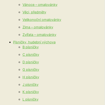
Vánoce – omalovánky
Věci, předměty
Velikonoční omalovánky
Zima – omalovánky
Zvířata – omalovánky
Písničky, hudební výchova
B písničky
C písničky
D písničky
G písničky
H písničky
J písničky
K písničky
L písničky