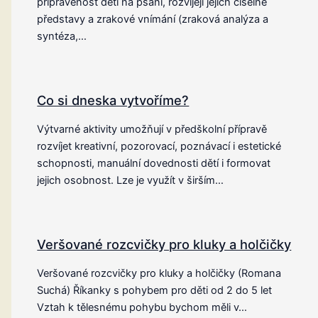
připravenost dětí na psaní, rozvíjejí jejich číselné
představy a zrakové vnímání (zraková analýza a
syntéza,…
Co si dneska vytvoříme?
Výtvarné aktivity umožňují v předškolní přípravě
rozvíjet kreativní, pozorovací, poznávací i estetické
schopnosti, manuální dovednosti dětí i formovat
jejich osobnost. Lze je využít v širším…
Veršované rozcvičky pro kluky a holčičky
Veršované rozcvičky pro kluky a holčičky (Romana
Suchá) Říkanky s pohybem pro děti od 2 do 5 let
Vztah k tělesnému pohybu bychom měli v…