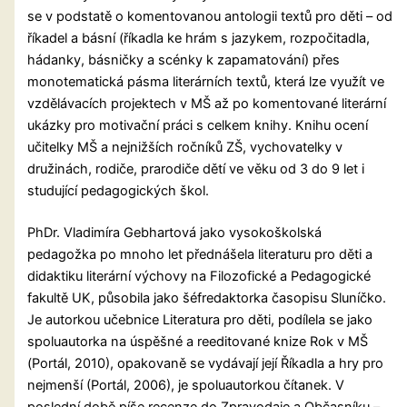
se v podstatě o komentovanou antologii textů pro děti – od
říkadel a básní (říkadla ke hrám s jazykem, rozpočitadla,
hádanky, básničky a scénky k zapamatování) přes
monotematická pásma literárních textů, která lze využít ve
vzdělávacích projektech v MŠ až po komentované literární
ukázky pro motivační práci s celkem knihy. Knihu ocení
učitelky MŠ a nejnižších ročníků ZŠ, vychovatelky v
družinách, rodiče, prarodiče dětí ve věku od 3 do 9 let i
studující pedagogických škol.
PhDr. Vladimíra Gebhartová jako vysokoškolská
pedagožka po mnoho let přednášela literaturu pro děti a
didaktiku literární výchovy na Filozofické a Pedagogické
fakultě UK, působila jako šéfredaktorka časopisu Sluníčko.
Je autorkou učebnice Literatura pro děti, podílela se jako
spoluautorka na úspěšné a reeditované knize Rok v MŠ
(Portál, 2010), opakovaně se vydávají její Říkadla a hry pro
nejmenší (Portál, 2006), je spoluautorkou čítanek. V
poslední době píše recenze do Zpravodaje a Občasníku –