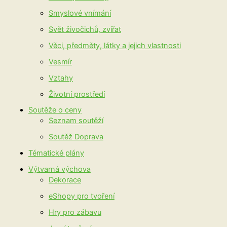
Smyslové vnímání
Svět živočichů, zvířat
Věci, předměty, látky a jejich vlastnosti
Vesmír
Vztahy
Životní prostředí
Soutěže o ceny
Seznam soutěží
Soutěž Doprava
Tématické plány
Výtvarná výchova
Dekorace
eShopy pro tvoření
Hry pro zábavu