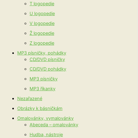
T logopedie
U logopedie
V logopedie
Ž logopedie
Z logopedie
MP3 písničky, pohádky
CD/DVD písničky
CD/DVD pohádky
MP3 písničky
MP3 říkanky
Nezařazené
Obrázky k básničkám
Omalovánky, vymalovánky
Abeceda – omalovánky
Hudba, nástroje