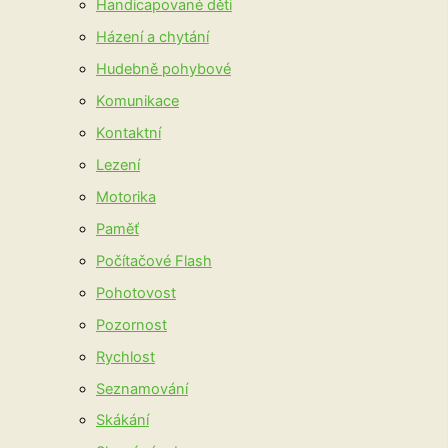
Handicapované děti
Házení a chytání
Hudebně pohybové
Komunikace
Kontaktní
Lezení
Motorika
Paměť
Počítačové Flash
Pohotovost
Pozornost
Rychlost
Seznamování
Skákání