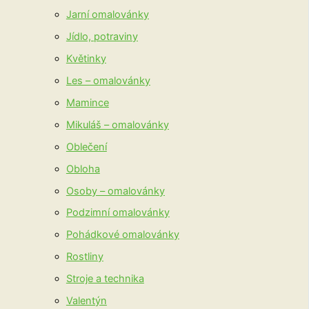
Jarní omalovánky
Jídlo, potraviny
Květinky
Les – omalovánky
Mamince
Mikuláš – omalovánky
Oblečení
Obloha
Osoby – omalovánky
Podzimní omalovánky
Pohádkové omalovánky
Rostliny
Stroje a technika
Valentýn