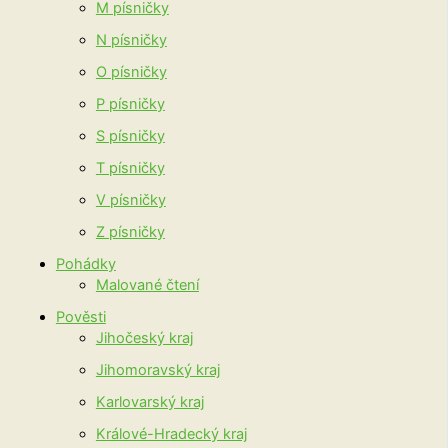
M písničky
N písničky
O písničky
P písničky
S písničky
T písničky
V písničky
Z písničky
Pohádky
Malované čtení
Pověsti
Jihočeský kraj
Jihomoravský kraj
Karlovarský kraj
Králové-Hradecký kraj