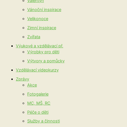
Valentýn
Vánoční inspirace
Velikonoce
Zimní inspirace
Zvířata
Výukové a vzdělávací př.
Výrobky pro děti
Výtvory a pomůcky
Vzdělávací videokurzy
Zprávy
Akce
Fotogalerie
MC, MŠ, RC
Péče o děti
Služby a činnosti