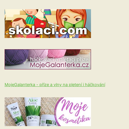
MojeGalanterka - příze a vlny na pletení i háčkování