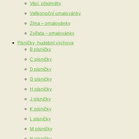
Věci, předměty
Velikonoční omalovánky
Zima – omalovánky
Zvířata – omalovánky
Písničky, hudební výchova
B písničky
C písničky
D písničky
G písničky
H písničky
J písničky
K písničky
L písničky
M písničky
N písničky