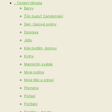
.. Ostatní témata
Barvy
Čím budu? Zaměstnání
Den, časové pojmy
Doprava
Jídlo
Kde bydlím, domov
Knihy
Maminčin svátek
Moje rodina
Moje tělo a zdraví
Písmena
Počasí
Počítání