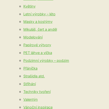
Květiny
Letní výrobky – léto
Masky a kostýmy
Mikuláš, čert a anděl
Modelování
Papírové výtvory
PET láhve a víčka
Podzimní výrobky – podzim
Přáníčka
Strašidla atd.
Stříhání
Techniky tvoření
Valentýn
Vánoční inspirace