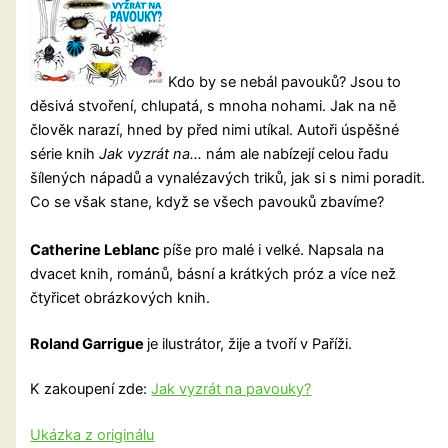
Kdo by se nebál pavouků? Jsou to
děsivá stvoření, chlupatá, s mnoha nohami. Jak na ně
člověk narazí, hned by před nimi utíkal. Autoři úspěšné
série knih
Jak vyzrát na…
nám ale nabízejí celou řadu
šílených nápadů a vynalézavých triků, jak si s nimi poradit.
Co se však stane, když se všech pavouků zbavíme?
Catherine Leblanc
píše pro malé i velké. Napsala na
dvacet knih, románů, básní a krátkých próz a více než
čtyřicet obrázkových knih.
Roland Garrigue
je ilustrátor, žije a tvoří v Paříži.
K zakoupení zde:
Jak vyzrát na pavouky?
Ukázka z originálu