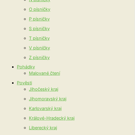
O písničky
P písničky
S písničky
T písničky
V písničky
Z písničky
Pohádky
Malované čtení
Pověsti
Jihočeský kraj
Jihomoravský kraj
Karlovarský kraj
Králové-Hradecký kraj
Liberecký kraj