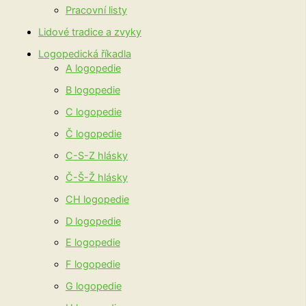
Pracovní listy
Lidové tradice a zvyky
Logopedická říkadla
A logopedie
B logopedie
C logopedie
Č logopedie
C-S-Z hlásky
Č-Š-Ž hlásky
CH logopedie
D logopedie
E logopedie
F logopedie
G logopedie