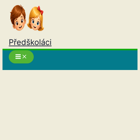
Přeskočit
na
obsah
Předškoláci
Hledat