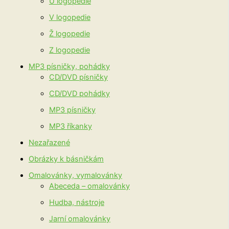
U logopedie
V logopedie
Ž logopedie
Z logopedie
MP3 písničky, pohádky
CD/DVD písničky
CD/DVD pohádky
MP3 písničky
MP3 říkanky
Nezařazené
Obrázky k básničkám
Omalovánky, vymalovánky
Abeceda – omalovánky
Hudba, nástroje
Jarní omalovánky