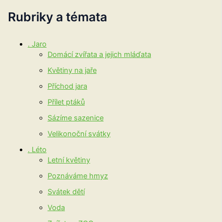
Rubriky a témata
. Jaro
Domácí zvířata a jejich mláďata
Květiny na jaře
Příchod jara
Přílet ptáků
Sázíme sazenice
Velikonoční svátky
. Léto
Letní květiny
Poznáváme hmyz
Svátek dětí
Voda