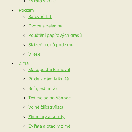
Zvířata v ZOO
. Podzim
Barevné listí
Ovoce a zelenina
Pouštění papírových draků
Sklizeň plodů podzimu
V lese
. Zima
Masopustní karneval
Přijde k nám Mikuláš
Sníh, led, mráz
Těšíme se na Vánoce
Volně žijící zvířata
Zimní hry a sporty
Zvířata a ptáci v zimě