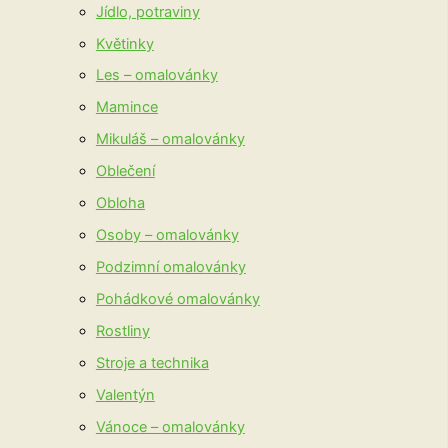
Jídlo, potraviny
Květinky
Les – omalovánky
Mamince
Mikuláš – omalovánky
Oblečení
Obloha
Osoby – omalovánky
Podzimní omalovánky
Pohádkové omalovánky
Rostliny
Stroje a technika
Valentýn
Vánoce – omalovánky