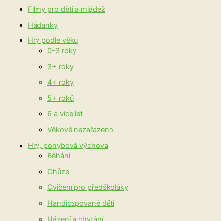
Filmy pro děti a mládež
Hádanky
Hry podle věku
0-3 roky
3+ roky
4+ roky
5+ roků
6 a více let
Věkově nezařazeno
Hry, pohybová výchova
Běhání
Chůze
Cvičení pro předškoláky
Handicapované děti
Házení a chytání