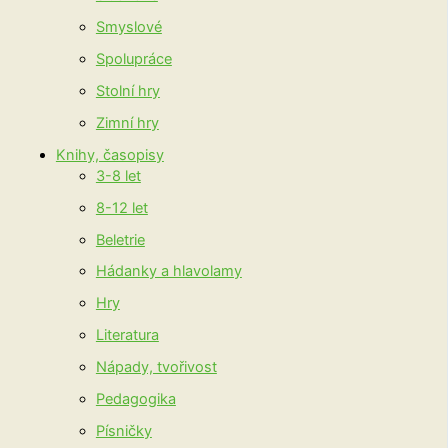
Smyslové
Spolupráce
Stolní hry
Zimní hry
Knihy, časopisy
3-8 let
8-12 let
Beletrie
Hádanky a hlavolamy
Hry
Literatura
Nápady, tvořivost
Pedagogika
Písničky