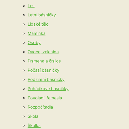
Les
Letní básničky
Lidské tělo
Maminka
Osoby
Ovoce, zelenina
Písmena a číslice
Počasí básničky
Podzimní básničky
Pohádkové básničky
Povolání, řemesla
Rozpočítadla
Škola
Školka