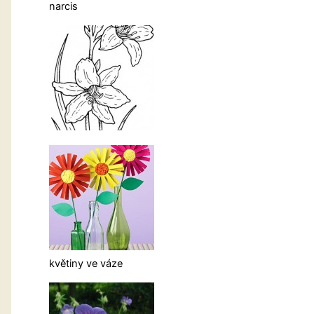
narcis
květiny ve váze