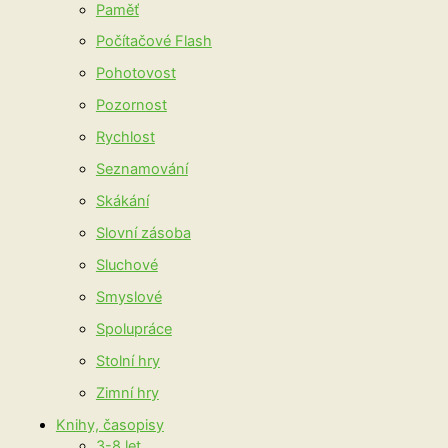
Paměť
Počítačové Flash
Pohotovost
Pozornost
Rychlost
Seznamování
Skákání
Slovní zásoba
Sluchové
Smyslové
Spolupráce
Stolní hry
Zimní hry
Knihy, časopisy
3-8 let