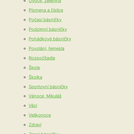
Ovoce, zelenina
Písmena a číslice
Počasí básničky
Podzimní básničky
Pohádkové básničky
Povolání, řemesla
Rozpočítadla
Škola
Školka
Sportovní básničky
Vánoce, Mikuláš
Věci
Velikonoce
Zdraví