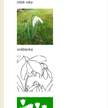
otisk ruky
sněženka