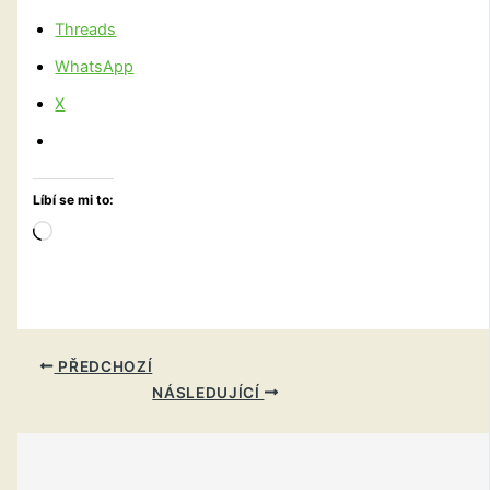
Threads
WhatsApp
X
Líbí se mi to:
Načítání…
PŘEDCHOZÍ
NÁSLEDUJÍCÍ