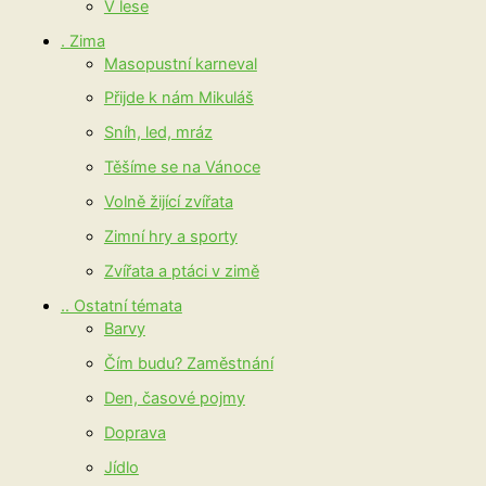
V lese
. Zima
Masopustní karneval
Přijde k nám Mikuláš
Sníh, led, mráz
Těšíme se na Vánoce
Volně žijící zvířata
Zimní hry a sporty
Zvířata a ptáci v zimě
.. Ostatní témata
Barvy
Čím budu? Zaměstnání
Den, časové pojmy
Doprava
Jídlo