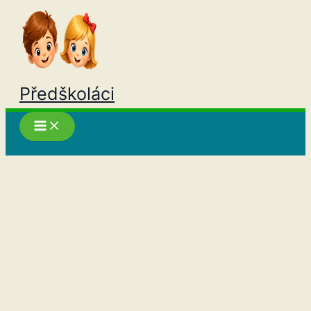
Přeskočit
na
obsah
Předškoláci
Hledat