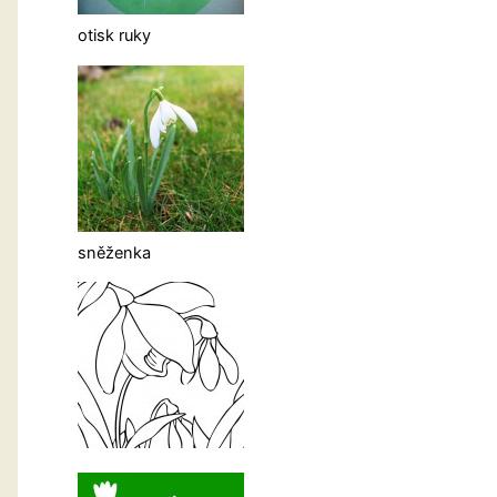
otisk ruky
sněženka