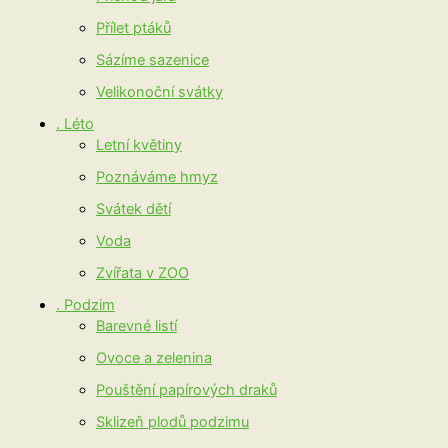
Přílet ptáků
Sázíme sazenice
Velikonoční svátky
. Léto
Letní květiny
Poznáváme hmyz
Svátek dětí
Voda
Zvířata v ZOO
. Podzim
Barevné listí
Ovoce a zelenina
Pouštění papírových draků
Sklizeň plodů podzimu