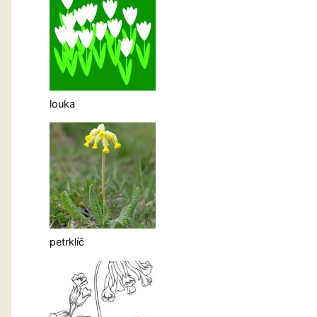
louka
petrklíč