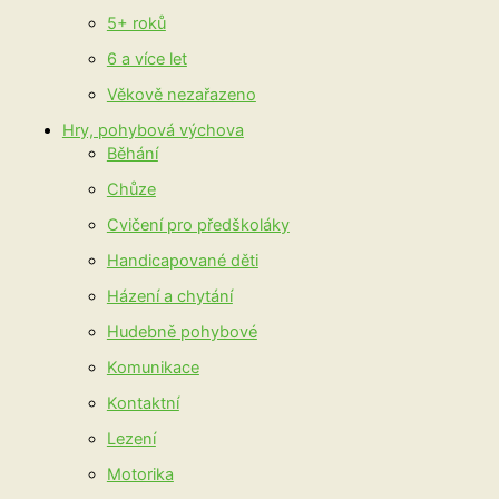
5+ roků
6 a více let
Věkově nezařazeno
Hry, pohybová výchova
Běhání
Chůze
Cvičení pro předškoláky
Handicapované děti
Házení a chytání
Hudebně pohybové
Komunikace
Kontaktní
Lezení
Motorika