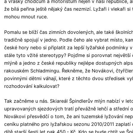
a vrásky chodcům a motoristům nejen v naší republice, al
že bílá peřina ještě nějaký čas nezmizí. Lyžaři i vlekaři 
mohou mnout ruce.
Pomalu se blíží čas zimních dovolených, ale také školníc
tradičně spojují v jedno. Podle čeho ale vybrat místo, ka
české hory nebo si připlatit za lepší lyžařské podmínky v
stále tyto vžité stereotypy? Pojďme si porovnat největší
mlýně a jedno z české republiky nejlépe dostupných alp
rakouském Schladmingu. Řekněme, že Novákovi, čtyřčlen
povinnými dětmi váhají, které z těchto dvou středisek v
rozhodování kalkulovat?
Tak začněme u nás. Skiareál Špindlerův mlýn nabízí v le
upravovaných sjezdových tratí převážně lehčí a střední ob
Novákovi přesvědčí o tom, že ani tuzemské lyžování nep
ceníku platného pro lyžařskou sezonu 2010/2011 zaplatí 
dítě starší šesti let pak 450,- Kč. Kdo se bude chtít ve Šp