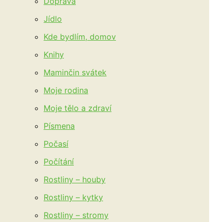
Doprava
Jídlo
Kde bydlím, domov
Knihy
Maminčin svátek
Moje rodina
Moje tělo a zdraví
Písmena
Počasí
Počítání
Rostliny – houby
Rostliny – kytky
Rostliny – stromy