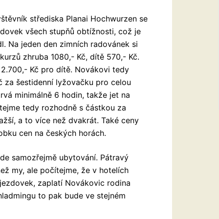
vštěvník střediska Planai Hochwurzen se
ovek všech stupňů obtížnosti, což je
l. Na jeden den zimních radovánek si
kurzů zhruba 1080,- Kč, dítě 570,- Kč.
 2.700,- Kč pro dítě. Novákovi tedy
č za šestidenní lyžovačku pro celou
rvá minimálně 6 hodin, takže jet na
ítejme tedy rozhodně s částkou za
žší, a to více než dvakrát. Také ceny
obku cen na českých horách.
ude samozřejmě ubytování. Pátravý
ž my, ale počítejme, že v hotelích
 sjezdovek, zaplatí Novákovic rodina
chladmingu to pak bude ve stejném