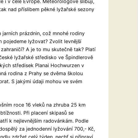
e i v celé Evropě. Meteorologové slibují,
si tak nad příslibem pěkné lyžařské sezony
h jarních prázdnin, což mnohé rodiny
m pojedeme lyžovat? Zvolit levnější
 zahraničí? A je to mu skutečně tak? Platí
 české lyžařské středisko ve Špindlerově
ských středisek Planai Hochwurzen v
ná rodina z Prahy se dvěma školou
ybrat. S jakými údaji mohou ve svém
tošním roce 16 vleků na zhruba 25 km
tížnosti. Při placení skipasů se
atří k nejlevnějším radovánkám. Podle
dospělý za jednodenní lyžování 700,- Kč,
indlu zdržet celý týden, nechť si připraví