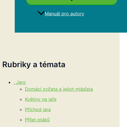
Manuál pro autory
Hledat
Rubriky a témata
. Jaro
Domácí zvířata a jejich mláďata
Květiny na jaře
Příchod jara
Přílet ptáků