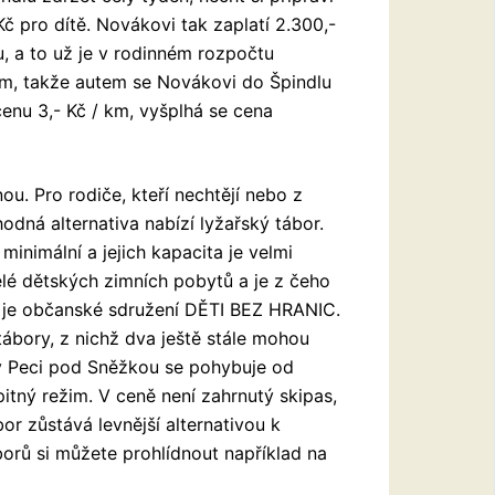
č pro dítě. Novákovi tak zaplatí 2.300,-
u, a to už je v rodinném rozpočtu
 km, takže autem se Novákovi do Špindlu
enu 3,- Kč / km, vyšplhá se cena
u. Pro rodiče, kteří nechtějí nebo z
dná alternativa nabízí lyžařský tábor.
minimální a jejich kapacita je velmi
telé dětských zimních pobytů a je z čeho
rů je občanské sdružení DĚTI BEZ HRANIC.
tábory, z nichž dva ještě stále mohou
v Peci pod Sněžkou se pohybuje od
pitný režim. V ceně není zahrnutý skipas,
bor zůstává levnější alternativou k
borů si můžete prohlídnout například na