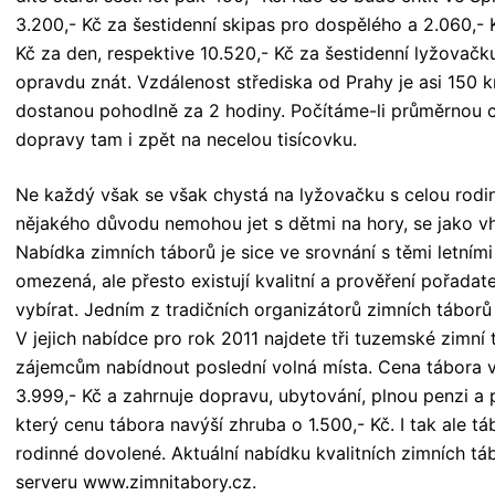
3.200,- Kč za šestidenní skipas pro dospělého a 2.060,- K
Kč za den, respektive 10.520,- Kč za šestidenní lyžovačk
opravdu znát. Vzdálenost střediska od Prahy je asi 150
dostanou pohodlně za 2 hodiny. Počítáme-li průměrnou c
dopravy tam i zpět na necelou tisícovku.
Ne každý však se však chystá na lyžovačku s celou rodino
nějakého důvodu nemohou jet s dětmi na hory, se jako vho
Nabídka zimních táborů je sice ve srovnání s těmi letními 
omezená, ale přesto existují kvalitní a prověření pořada
vybírat. Jedním z tradičních organizátorů zimních tábo
V jejich nabídce pro rok 2011 najdete tři tuzemské zimní 
zájemcům nabídnout poslední volná místa. Cena tábora 
3.999,- Kč a zahrnuje dopravu, ubytování, plnou penzi a 
který cenu tábora navýší zhruba o 1.500,- Kč. I tak ale tá
rodinné dovolené. Aktuální nabídku kvalitních zimních tá
serveru www.zimnitabory.cz.