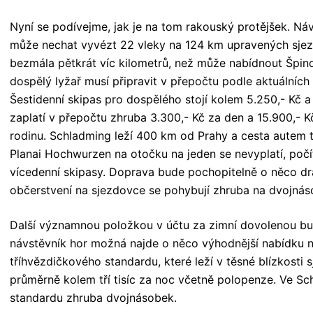
Nyní se podívejme, jak je na tom rakouský protějšek. Ná
může nechat vyvézt 22 vleky na 124 km upravených sjezd
bezmála pětkrát víc kilometrů, než může nabídnout Špind
dospělý lyžař musí připravit v přepočtu podle aktuálních 
Šestidenní skipas pro dospělého stojí kolem 5.250,- Kč a
zaplatí v přepočtu zhruba 3.300,- Kč za den a 15.900,- K
rodinu. Schladming leží 400 km od Prahy a cesta autem t
Planai Hochwurzen na otočku na jeden se nevyplatí, poč
vícedenní skipasy. Doprava bude pochopitelně o něco dra
občerstvení na sjezdovce se pohybují zhruba na dvojnás
Další významnou položkou v účtu za zimní dovolenou b
návstěvník hor možná najde o něco výhodnější nabídku ne
tříhvězdičkového standardu, které leží v těsné blízkosti
průměrně kolem tří tisíc za noc včetně polopenze. Ve S
standardu zhruba dvojnásobek.