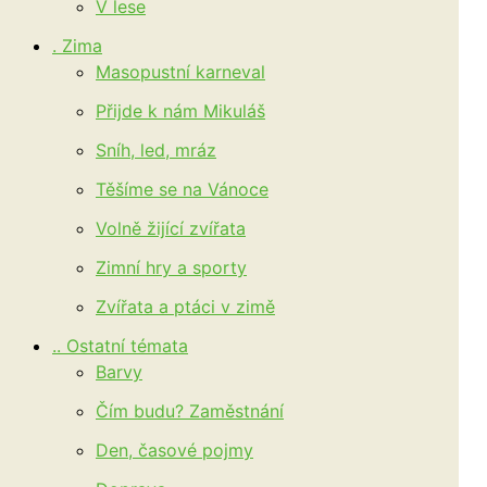
V lese
. Zima
Masopustní karneval
Přijde k nám Mikuláš
Sníh, led, mráz
Těšíme se na Vánoce
Volně žijící zvířata
Zimní hry a sporty
Zvířata a ptáci v zimě
.. Ostatní témata
Barvy
Čím budu? Zaměstnání
Den, časové pojmy