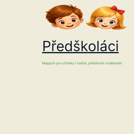
Přeskočit
na
obsah
Předškoláci
Magazín pro učitelky i rodiče, předškolní vzdělávání.