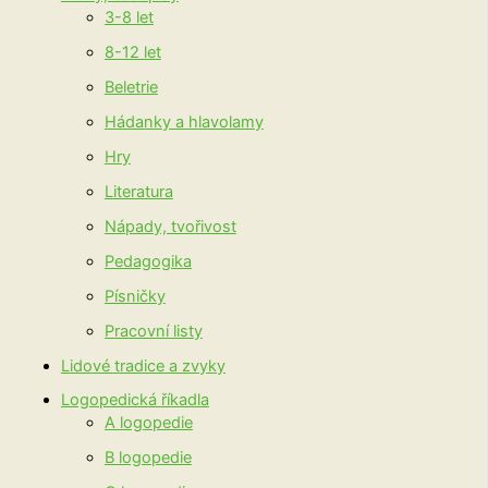
3-8 let
8-12 let
Beletrie
Hádanky a hlavolamy
Hry
Literatura
Nápady, tvořivost
Pedagogika
Písničky
Pracovní listy
Lidové tradice a zvyky
Logopedická říkadla
A logopedie
B logopedie