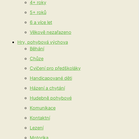
4+ roky
5+ roků
6 a více let
Věkově nezařazeno
Hry, pohybová výchova
Běhání
Chůze
Cvičení pro předškoláky
Handicapované děti
Házení a chytání
Hudebně pohybové
Komunikace
Kontaktní
Lezení
Motorika