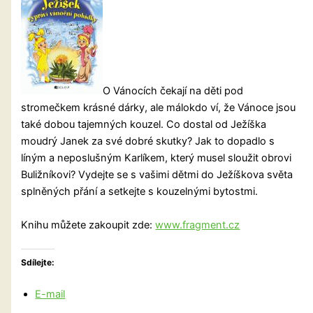
O Vánocích čekají na děti pod
stromečkem krásné dárky, ale málokdo ví, že Vánoce jsou
také dobou tajemných kouzel. Co dostal od Ježíška
moudrý Janek za své dobré skutky? Jak to dopadlo s
líným a neposlušným Karlíkem, který musel sloužit obrovi
Buližníkovi? Vydejte se s vašimi dětmi do Ježíškova světa
splněných přání a setkejte s kouzelnými bytostmi.
Knihu můžete zakoupit zde:
www.fragment.cz
Sdílejte:
E-mail