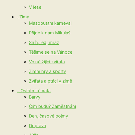
V lese
. Zima
Masopustní karneval
Přijde k nám Mikuláš
Sníh, led, mráz
Těšíme se na Vánoce
Volně žijící zvířata
Zimní hry a sporty
Zvířata a ptáci v zimě
.. Ostatní témata
Barvy
Čím budu? Zaměstnání
Den, časové pojmy
Doprava