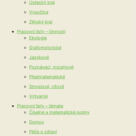
Ústecký kraj
Vysočina
Zlínský kraj
Pracovní listy – činnosti
Ekologie
Grafomotorické
Jazykové
Poznávací, rozumové
Předmatematické
Smyslové, citové
Výtvarné
Pracovní listy – témata
Číselné a matematické pojmy
Domov
Péče o zdraví