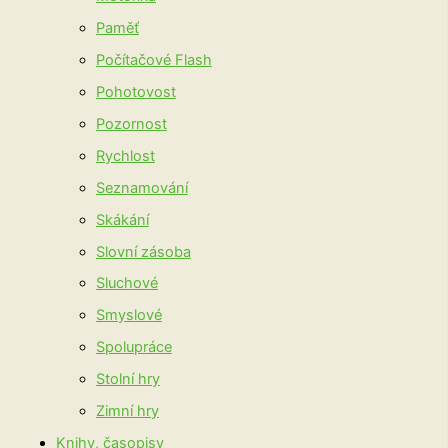
Paměť
Počítačové Flash
Pohotovost
Pozornost
Rychlost
Seznamování
Skákání
Slovní zásoba
Sluchové
Smyslové
Spolupráce
Stolní hry
Zimní hry
Knihy, časopisy