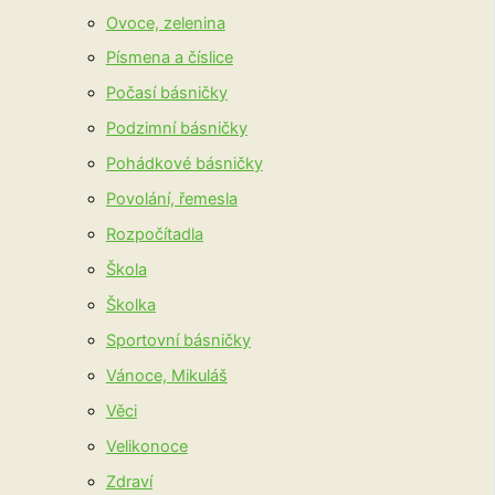
Ovoce, zelenina
Písmena a číslice
Počasí básničky
Podzimní básničky
Pohádkové básničky
Povolání, řemesla
Rozpočítadla
Škola
Školka
Sportovní básničky
Vánoce, Mikuláš
Věci
Velikonoce
Zdraví