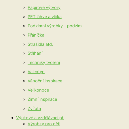
Papírové výtvory
PET láhve a víčka
Podzimní výrobky – podzim
Přáníčka
Strašidla atd.
Stříhání
Techniky tvoření
Valentýn
Vánoční inspirace
Velikonoce
Zimní inspirace
Zvířata
Výukové a vzdělávací př.
Výrobky pro děti