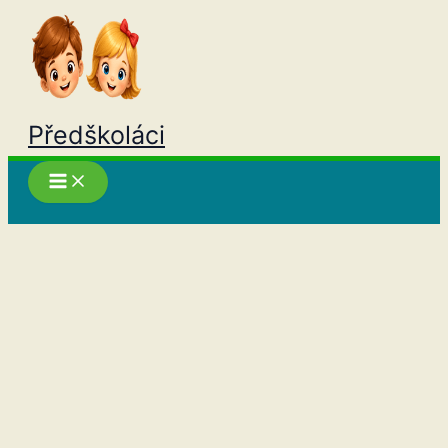
Přeskočit
na
obsah
Předškoláci
Hledat