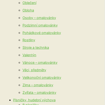
Oblečení
Obloha
Osoby – omalovánky
Podzimní omalovánky
Pohádkové omalovánky
Rostliny
Stroje a technika
Valentýn
Vánoce – omalovánky
Věci, předměty
Velikonoční omalovánky
Zima – omalovánky
Zvířata – omalovánky
Písničky, hudební výchova
B písničky