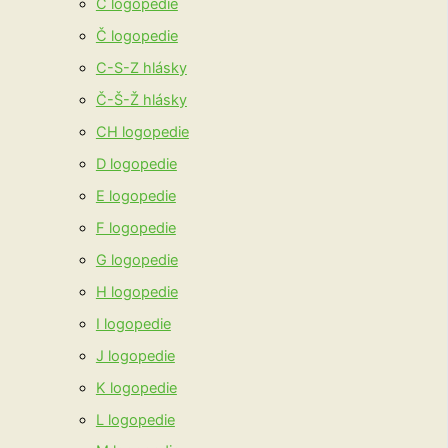
C logopedie
Č logopedie
C-S-Z hlásky
Č-Š-Ž hlásky
CH logopedie
D logopedie
E logopedie
F logopedie
G logopedie
H logopedie
I logopedie
J logopedie
K logopedie
L logopedie