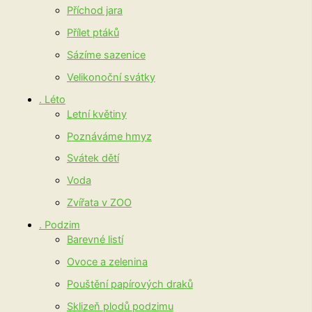
Příchod jara
Přílet ptáků
Sázíme sazenice
Velikonoční svátky
. Léto
Letní květiny
Poznáváme hmyz
Svátek dětí
Voda
Zvířata v ZOO
. Podzim
Barevné listí
Ovoce a zelenina
Pouštění papírových draků
Sklizeň plodů podzimu