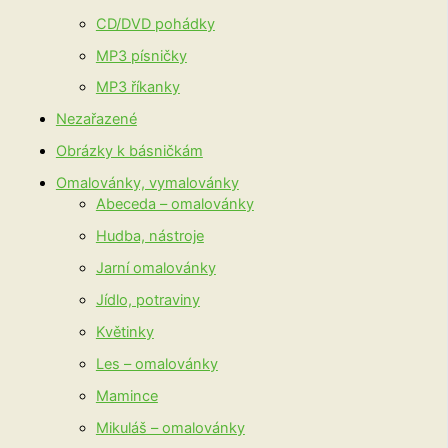
CD/DVD pohádky
MP3 písničky
MP3 říkanky
Nezařazené
Obrázky k básničkám
Omalovánky, vymalovánky
Abeceda – omalovánky
Hudba, nástroje
Jarní omalovánky
Jídlo, potraviny
Květinky
Les – omalovánky
Mamince
Mikuláš – omalovánky