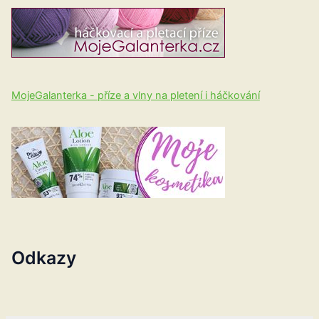
MojeGalanterka - příze a vlny na pletení i háčkování
Odkazy