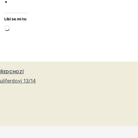
Líbí se mi to:
Načítání…
ŘEDCHOZÍ
uliferdovi 13/14