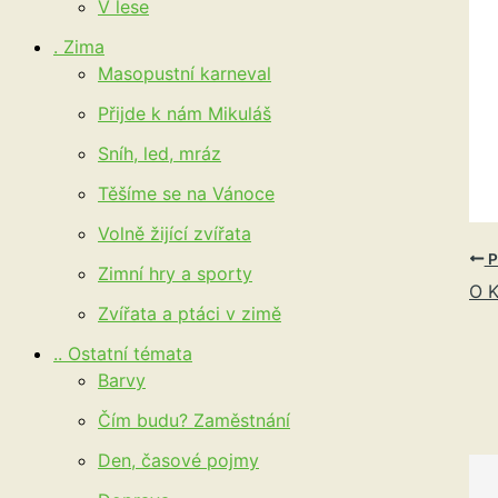
V lese
. Zima
Masopustní karneval
Přijde k nám Mikuláš
Sníh, led, mráz
Těšíme se na Vánoce
Volně žijící zvířata
P
Zimní hry a sporty
O K
Zvířata a ptáci v zimě
.. Ostatní témata
Barvy
Čím budu? Zaměstnání
Den, časové pojmy