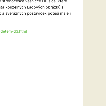
 středočeské vesničce Hrusice, které
ousta kouzelných Ladových obrázků s
 a svérázných postaviček potěší malé i
/detem-d3.html