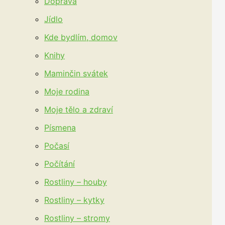
Doprava
Jídlo
Kde bydlím, domov
Knihy
Maminčin svátek
Moje rodina
Moje tělo a zdraví
Písmena
Počasí
Počítání
Rostliny – houby
Rostliny – kytky
Rostliny – stromy