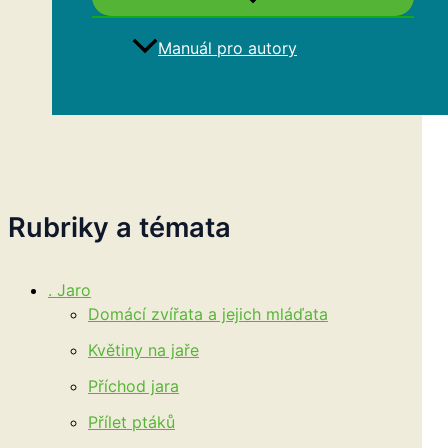
Manuál pro autory
Hledat
Rubriky a témata
. Jaro
Domácí zvířata a jejich mláďata
Květiny na jaře
Příchod jara
Přílet ptáků