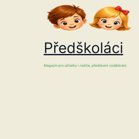
Přeskočit
na
obsah
Předškoláci
Magazín pro učitelky i rodiče, předškolní vzdělávání.