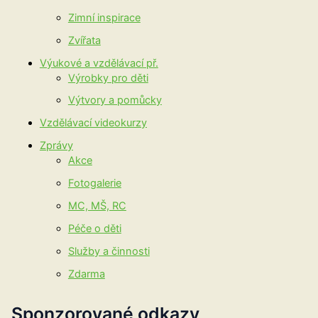
Zimní inspirace
Zvířata
Výukové a vzdělávací př.
Výrobky pro děti
Výtvory a pomůcky
Vzdělávací videokurzy
Zprávy
Akce
Fotogalerie
MC, MŠ, RC
Péče o děti
Služby a činnosti
Zdarma
Sponzorované odkazy