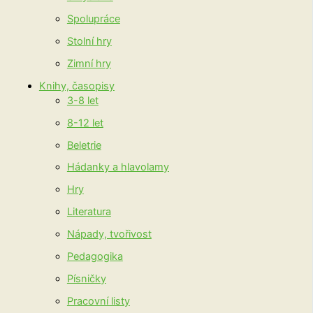
Spolupráce
Stolní hry
Zimní hry
Knihy, časopisy
3-8 let
8-12 let
Beletrie
Hádanky a hlavolamy
Hry
Literatura
Nápady, tvořivost
Pedagogika
Písničky
Pracovní listy