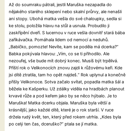
Až do soumraku pátrali, jestli Maruška nezapadla do
nějakého starého sklepení nebo skalní průrvy, ale nenašli
ani stopy. Ubohá matka vešla do své chaloupky, sedla si
ke stolu, položila hlavu na stůl a usnula. Probudilo ji
zaskřípění dveří. S lucernou v ruce vešla dovnitř stará bába
zaříkávačka. Pomáhala lidem od nemocí a neduhů.
„Babičko, pomozte! Nevíte, kam se poděla má dcerka?“
Babka pokývala hlavou: „Vím, co se ti přihodilo. Ale
nezoufej, vše bude mít dobrý konec. Musíš být trpělivá.
Příští rok o Velikonocích znovu zajdi k růžovému keři. Kde
jsi dítě ztratila, tam ho opět najdeš.“ Rok uplynul a konečně
přišly Velikonoce. Sotva začalo svítat, popadla matka šál a
běžela ke Kašperku. Už zdálky viděla na hradbách planout
krvavé růže a pod keřem jako by se něco hýbalo. Je to
Maruška! Matka dcerku objala. Maruška byla větší a
krásnější, jako každé dítě, které je o rok starší. V ruce
držela rudý květ, ten, který před rokem utrhla. „Kdes byla
po celý ten čas, dceruško?“ ptala se jí matka.