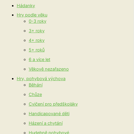
Hádanky
Hry podle věku
0-3 roky
3+ roky
4+ roky
5+ roků
6 a více let
Věkově nezařazeno
Hry, pohybová výchova
Běhání
Chůze
Cvičení pro předškoláky
Handicapované děti
Házení a chytání
Hudebně pohybové