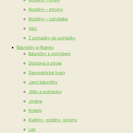
Rostliny – kytky
Rostliny – stromy
Rostliny – zahrádka
Věci
Z pohádky do pohádky
Básničky a říkanky
Básničky s pohybem
Doprava a stroje
Geometrické tvary
Jarní básničky
Jídlo a potraviny
Jména
Koledy
Květiny, rostliny, stromy
Les