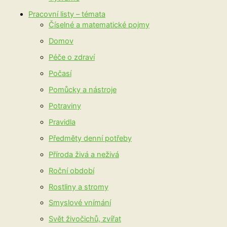
Pracovní listy – témata
Číselné a matematické pojmy
Domov
Péče o zdraví
Počasí
Pomůcky a nástroje
Potraviny
Pravidla
Předměty denní potřeby
Příroda živá a neživá
Roční období
Rostliny a stromy
Smyslové vnímání
Svět živočichů, zvířat