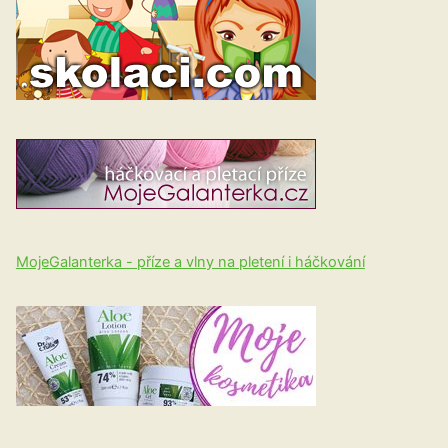
MojeGalanterka - příze a vlny na pletení i háčkování