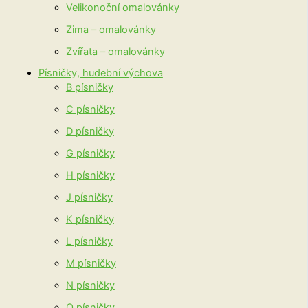
Velikonoční omalovánky
Zima – omalovánky
Zvířata – omalovánky
Písničky, hudební výchova
B písničky
C písničky
D písničky
G písničky
H písničky
J písničky
K písničky
L písničky
M písničky
N písničky
O písničky