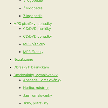
V logopedie
Ž logopedie
Z logopedie
MP3 písničky, pohádky
CD/DVD písničky
CD/DVD pohádky
MP3 písničky
MP3 říkanky
Nezařazené
Obrázky k básničkám
Omalovánky, vymalovánky
Abeceda – omalovánky
Hudba, nástroje
Jarní omalovánky
Jídlo, potraviny