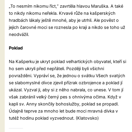
„To nesmím nikomu říct,“ zavrtěla hlavou Maruška. A také
to nikdy nikomu neřekla. Krvavé růže na kašperských
hradbách lákaly ještě mnohé, aby je utrhli. Ale pověst o
jejich čarovné moci se roznesla po kraji a nikdo se toho už
neodvážil.
Poklad
Na Kašperku je ukryt poklad velhartických obyvatel, kteří si
ho sem ukryli před nepřáteli. Později byli všichni
povražděni. Vypráví se, že jednou o svátku Všech svatých
se slabomyslné dívce zjevil přízrak ozbrojence a poklad jí
ukázal. Vyzval ji, aby si z něho nabrala, co unese. V tom jí
však zabránil velký černý pes s ohnivýma očima. Když v
kapli sv. Anny skončily bohoslužby, poklad se propadl.
Údajně teprve za mnoho let bude moci mravná dívka v
tutéž hodinu poklad vyzvednout. (Klatovsko)