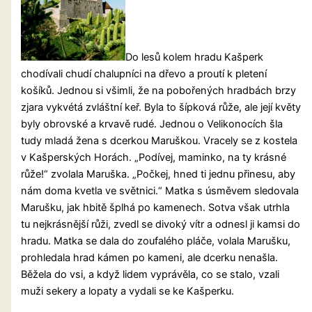
Do lesů kolem hradu Kašperk
chodívali chudí chalupníci na dřevo a proutí k pletení
košíků. Jednou si všimli, že na pobořených hradbách brzy
zjara vykvétá zvláštní keř. Byla to šípková růže, ale její květy
byly obrovské a krvavě rudé. Jednou o Velikonocích šla
tudy mladá žena s dcerkou Maruškou. Vracely se z kostela
v Kašperských Horách. „Podívej, maminko, na ty krásné
růže!“ zvolala Maruška. „Počkej, hned ti jednu přinesu, aby
nám doma kvetla ve světnici.“ Matka s úsměvem sledovala
Marušku, jak hbitě šplhá po kamenech. Sotva však utrhla
tu nejkrásnější růži, zvedl se divoký vítr a odnesl ji kamsi do
hradu. Matka se dala do zoufalého pláče, volala Marušku,
prohledala hrad kámen po kameni, ale dcerku nenašla.
Běžela do vsi, a když lidem vyprávěla, co se stalo, vzali
muži sekery a lopaty a vydali se ke Kašperku.