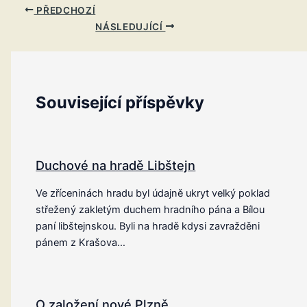
PŘEDCHOZÍ
NÁSLEDUJÍCÍ
Související příspěvky
Duchové na hradě Libštejn
Ve zříceninách hradu byl údajně ukryt velký poklad
střežený zakletým duchem hradního pána a Bílou
paní libštejnskou. Byli na hradě kdysi zavražděni
pánem z Krašova…
O založení nové Plzně