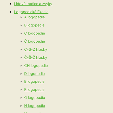
Lidové tradice a zvyky
Logopedická říkadla
A logopedie
B logopedie
C logopedie
Č logopedie
C-S-Z hlásky
Č-Š-Ž hlásky
CH logopedie
D logopedie
E logopedie
F logopedie
G logopedie
H logopedie