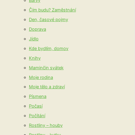
Barvy
Čím budu? Zaměstnání
Den, časové pojmy
Doprava
Jídlo
Kde bydlím, domov
Knihy
Maminčin svátek
Moje rodina
Moje tělo a zdraví
Písmena
Počasí
Počítání
Rostliny – houby