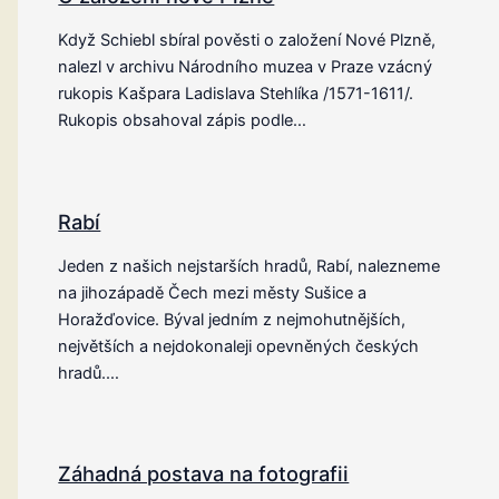
Když Schiebl sbíral pověsti o založení Nové Plzně,
nalezl v archivu Národního muzea v Praze vzácný
rukopis Kašpara Ladislava Stehlíka /1571-1611/.
Rukopis obsahoval zápis podle…
Rabí
Jeden z našich nejstarších hradů, Rabí, nalezneme
na jihozápadě Čech mezi městy Sušice a
Horažďovice. Býval jedním z nejmohutnějších,
největších a nejdokonaleji opevněných českých
hradů.…
Záhadná postava na fotografii