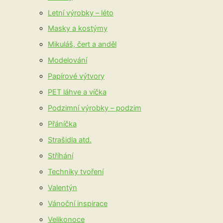
Letní výrobky – léto
Masky a kostýmy
Mikuláš, čert a anděl
Modelování
Papírové výtvory
PET láhve a víčka
Podzimní výrobky – podzim
Přáníčka
Strašidla atd.
Stříhání
Techniky tvoření
Valentýn
Vánoční inspirace
Velikonoce