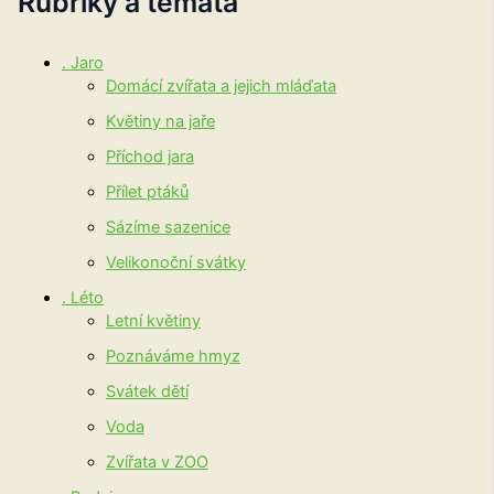
Rubriky a témata
. Jaro
Domácí zvířata a jejich mláďata
Květiny na jaře
Příchod jara
Přílet ptáků
Sázíme sazenice
Velikonoční svátky
. Léto
Letní květiny
Poznáváme hmyz
Svátek dětí
Voda
Zvířata v ZOO