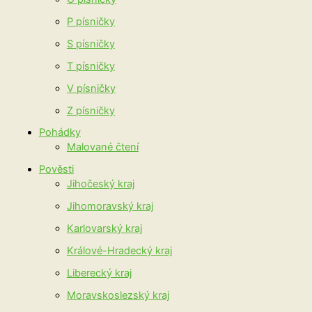
P písničky
S písničky
T písničky
V písničky
Z písničky
Pohádky
Malované čtení
Pověsti
Jihočeský kraj
Jihomoravský kraj
Karlovarský kraj
Králové-Hradecký kraj
Liberecký kraj
Moravskoslezský kraj