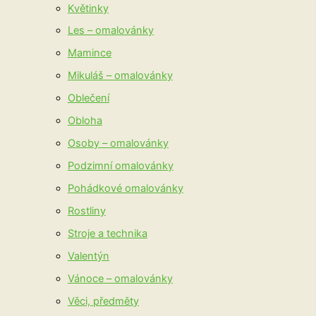
Květinky
Les – omalovánky
Mamince
Mikuláš – omalovánky
Oblečení
Obloha
Osoby – omalovánky
Podzimní omalovánky
Pohádkové omalovánky
Rostliny
Stroje a technika
Valentýn
Vánoce – omalovánky
Věci, předměty