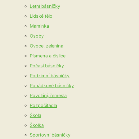
Letní básničky
Lidské tělo
Maminka
Osoby
Ovoce, zelenina
Písmena a číslice
Počasí básničky
Podzimní básničky
Pohádkové básničky
Povolání, řemesla
Rozpočítadla
Škola
Školka
Sportovní básničky