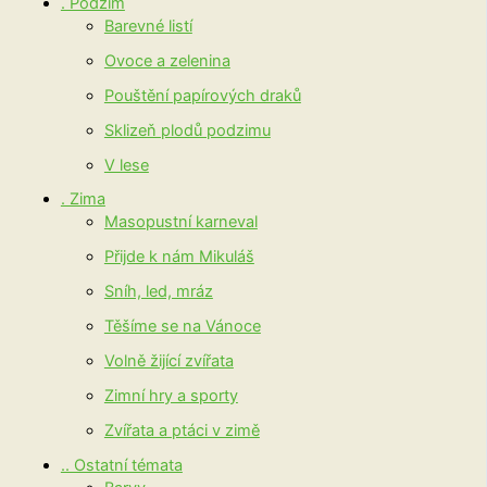
. Podzim
Barevné listí
Ovoce a zelenina
Pouštění papírových draků
Sklizeň plodů podzimu
V lese
. Zima
Masopustní karneval
Přijde k nám Mikuláš
Sníh, led, mráz
Těšíme se na Vánoce
Volně žijící zvířata
Zimní hry a sporty
Zvířata a ptáci v zimě
.. Ostatní témata