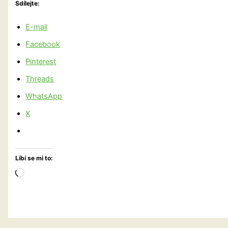
Sdílejte:
E-mail
Facebook
Pinterest
Threads
WhatsApp
X
Líbí se mi to:
Načítání…