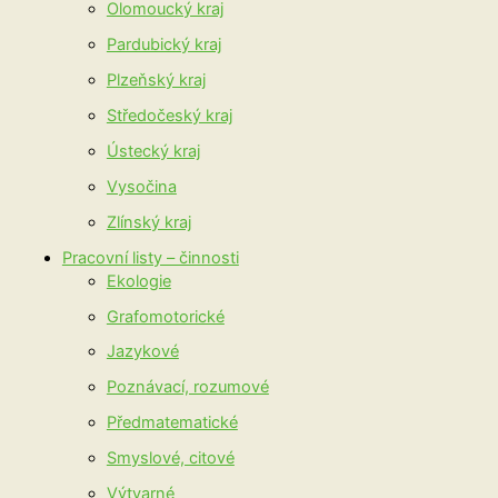
Olomoucký kraj
Pardubický kraj
Plzeňský kraj
Středočeský kraj
Ústecký kraj
Vysočina
Zlínský kraj
Pracovní listy – činnosti
Ekologie
Grafomotorické
Jazykové
Poznávací, rozumové
Předmatematické
Smyslové, citové
Výtvarné