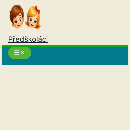
Přeskočit
na
obsah
Předškoláci
Hledat