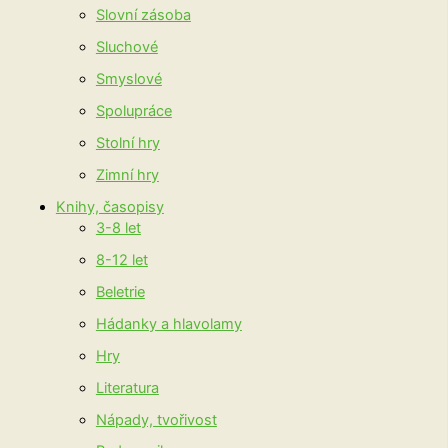
Slovní zásoba
Sluchové
Smyslové
Spolupráce
Stolní hry
Zimní hry
Knihy, časopisy
3-8 let
8-12 let
Beletrie
Hádanky a hlavolamy
Hry
Literatura
Nápady, tvořivost