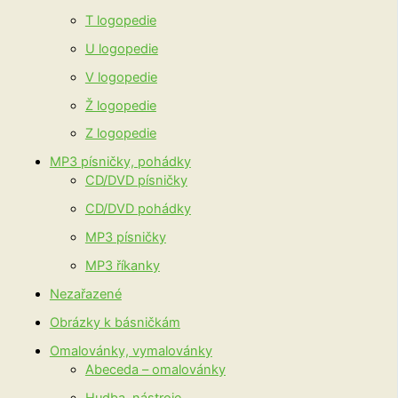
T logopedie
U logopedie
V logopedie
Ž logopedie
Z logopedie
MP3 písničky, pohádky
CD/DVD písničky
CD/DVD pohádky
MP3 písničky
MP3 říkanky
Nezařazené
Obrázky k básničkám
Omalovánky, vymalovánky
Abeceda – omalovánky
Hudba, nástroje