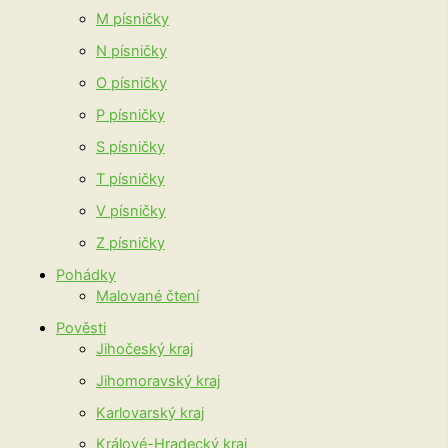
M písničky
N písničky
O písničky
P písničky
S písničky
T písničky
V písničky
Z písničky
Pohádky
Malované čtení
Pověsti
Jihočeský kraj
Jihomoravský kraj
Karlovarský kraj
Králové-Hradecký kraj