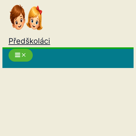
Přeskočit
na
obsah
Předškoláci
Hledat