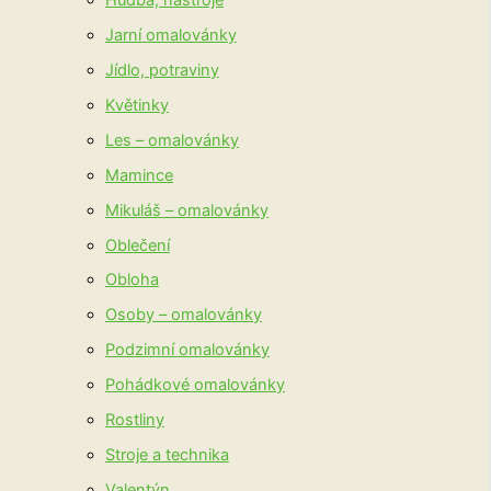
Jarní omalovánky
Jídlo, potraviny
Květinky
Les – omalovánky
Mamince
Mikuláš – omalovánky
Oblečení
Obloha
Osoby – omalovánky
Podzimní omalovánky
Pohádkové omalovánky
Rostliny
Stroje a technika
Valentýn