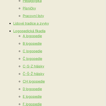
Pedagogika
Písničky
Pracovní listy
Lidové tradice a zvyky
Logopedická říkadla
A logopedie
B logopedie
C logopedie
Č logopedie
C-S-Z hlásky
Č-Š-Ž hlásky
CH logopedie
D logopedie
E logopedie
F logopedie