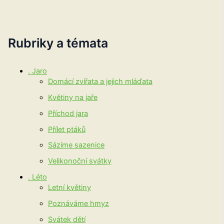
Rubriky a témata
. Jaro
Domácí zvířata a jejich mláďata
Květiny na jaře
Příchod jara
Přílet ptáků
Sázíme sazenice
Velikonoční svátky
. Léto
Letní květiny
Poznáváme hmyz
Svátek dětí