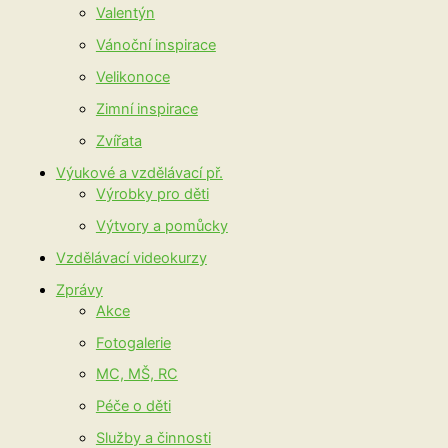
Valentýn
Vánoční inspirace
Velikonoce
Zimní inspirace
Zvířata
Výukové a vzdělávací př.
Výrobky pro děti
Výtvory a pomůcky
Vzdělávací videokurzy
Zprávy
Akce
Fotogalerie
MC, MŠ, RC
Péče o děti
Služby a činnosti