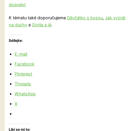
dospely/
K tématu také doporučujeme
Děvčátko s kosou
,
Jak vyzrát
na duchy
a
Gorila a já
.
Sdílejte:
E-mail
Facebook
Pinterest
Threads
WhatsApp
X
Líbí se mi to: