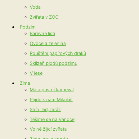
Voda
Zvířata v ZOO
. Podzim
Barevné listí
Ovoce a zelenina
Pouštění papírových draků
Sklizeň plodů podzimu
V lese
. Zima
Masopustní karneval
Přijde k nám Mikuláš
Sníh, led, mráz
Těšíme se na Vánoce
Volně žijící zvířata