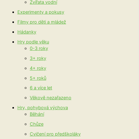
Zvířata vodní
Experimenty a pokusy
Filmy pro děti a mládež
Hádanky
Hry podle věku
0-3 roky
3+ roky
4+ roky
5+ roků
6 a více let
Věkově nezařazeno
Hry, pohybová výchova
Běhání
Chůze
Cvičení pro předškoláky