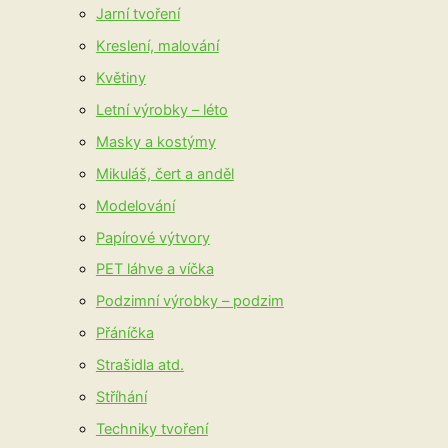
Jarní tvoření
Kreslení, malování
Květiny
Letní výrobky – léto
Masky a kostýmy
Mikuláš, čert a anděl
Modelování
Papírové výtvory
PET láhve a víčka
Podzimní výrobky – podzim
Přáníčka
Strašidla atd.
Stříhání
Techniky tvoření