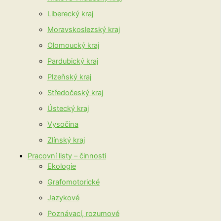
Liberecký kraj
Moravskoslezský kraj
Olomoucký kraj
Pardubický kraj
Plzeňský kraj
Středočeský kraj
Ústecký kraj
Vysočina
Zlínský kraj
Pracovní listy – činnosti
Ekologie
Grafomotorické
Jazykové
Poznávací, rozumové