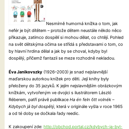
Nesmírně humorná knížka o tom, jak
nefér je být dítětem – protože dětem neustále někdo něco
přikazuje, zatímco dospělí si mohou dělat, co chtějí. Pohled
na svět dětskýma očima se střídá s představami o tom, co
by hlavní hrdina dělal a jak by se choval, kdyby byl
dospělý, přičemž fantazii se meze rozhodně nekladou.
Éva Janikovszky
(1926–2003) je snad nejslavnější
maďarskou autorkou knížek pro děti. Její knihy byly
přeloženy do 35 jazyků. K jejím nejslavnějším obrázkovým
knížkám, vytvořeným ve dvojici s ilustrátorem László
Réberem, patří právě publikace
Ha én feln
ő
tt volnék
–
Kdybych já byl dospělý,
která v originále vyšla v roce 1965
a od té doby se dočkala řady reedic.
K zakoupení zde:
http://obchod.portal.cz/kdybych-ja-byl-