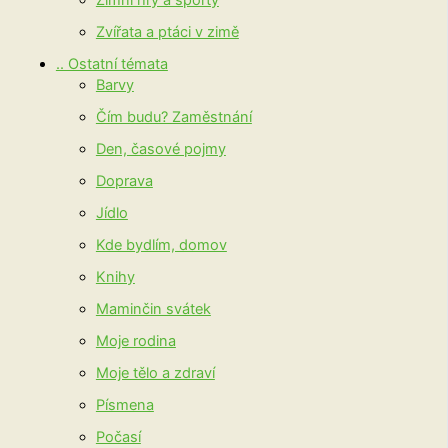
Zimní hry a sporty
Zvířata a ptáci v zimě
.. Ostatní témata
Barvy
Čím budu? Zaměstnání
Den, časové pojmy
Doprava
Jídlo
Kde bydlím, domov
Knihy
Maminčin svátek
Moje rodina
Moje tělo a zdraví
Písmena
Počasí