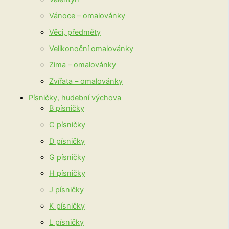
Vánoce – omalovánky
Věci, předměty
Velikonoční omalovánky
Zima – omalovánky
Zvířata – omalovánky
Písničky, hudební výchova
B písničky
C písničky
D písničky
G písničky
H písničky
J písničky
K písničky
L písničky