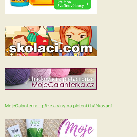
MojeGalanterka - příze a vlny na pletení i háčkování