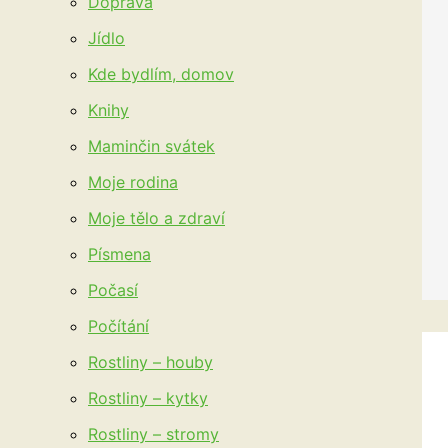
Doprava
Jídlo
Kde bydlím, domov
Knihy
Maminčin svátek
Moje rodina
Moje tělo a zdraví
Písmena
Počasí
Počítání
Rostliny – houby
Rostliny – kytky
Rostliny – stromy