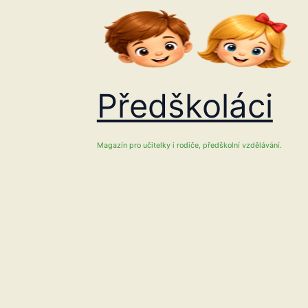
Přeskočit
na
obsah
Předškoláci
Magazín pro učitelky i rodiče, předškolní vzdělávání.