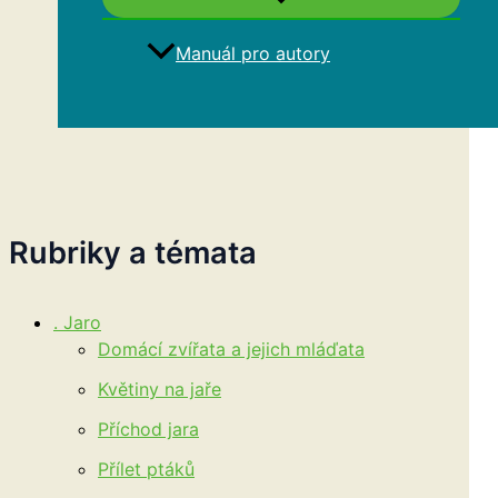
Manuál pro autory
Hledat
Rubriky a témata
. Jaro
Domácí zvířata a jejich mláďata
Květiny na jaře
Příchod jara
Přílet ptáků