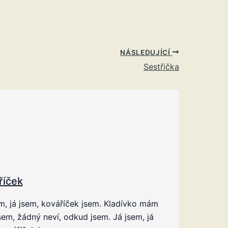
NÁSLEDUJÍCÍ
Sestřička
říček
m, já jsem, kováříček jsem. Kladívko mám
em, žádný neví, odkud jsem. Já jsem, já