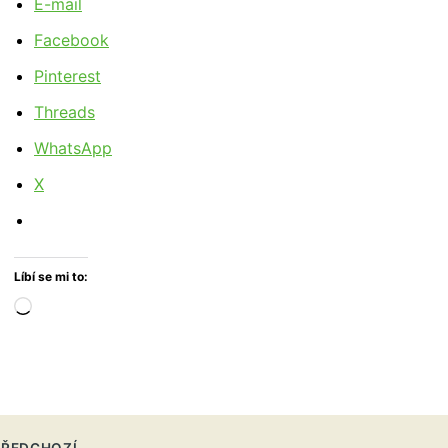
E-mail
Facebook
Pinterest
Threads
WhatsApp
X
Líbí se mi to:
Načítání…
ŘEDCHOZÍ