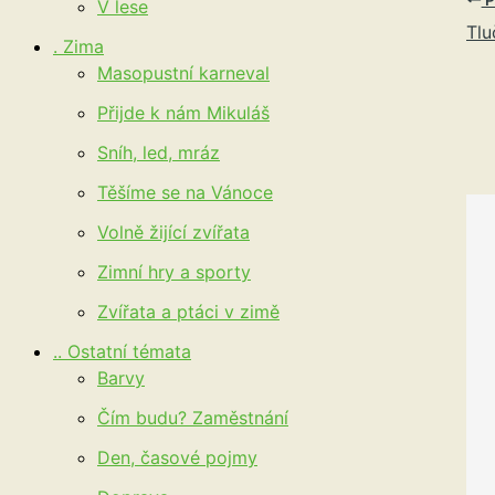
V lese
Tlu
. Zima
Masopustní karneval
Přijde k nám Mikuláš
Sníh, led, mráz
Těšíme se na Vánoce
Volně žijící zvířata
Zimní hry a sporty
Zvířata a ptáci v zimě
.. Ostatní témata
Barvy
Čím budu? Zaměstnání
Den, časové pojmy