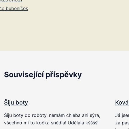
če bubeníček
Související příspěvky
Šiju boty
Ková
Šiju boty do roboty, nemám chleba ani sýra,
Já jse
všechno mi to kočka snědla! Udělala kšššš!
za pas