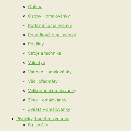
Obloha
Osoby – omalovánky
Podzimní omalovánky
Pohádkové omalovánky
Rostliny
Stroje a technika
Valentýn
Vánoce – omalovánky
Věci, předměty
Velikonoční omalovánky
Zima – omalovánky
Zvířata – omalovánky
Písničky, hudební výchova
B písničky