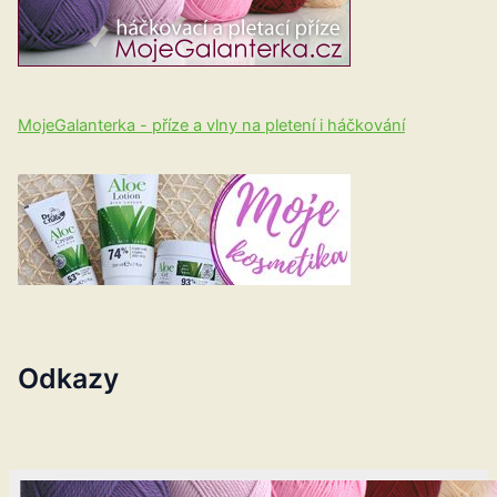
MojeGalanterka - příze a vlny na pletení i háčkování
Odkazy