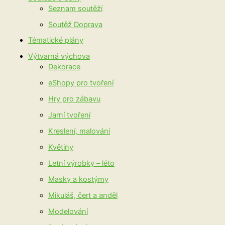
Seznam soutěží
Soutěž Doprava
Tématické plány
Výtvarná výchova
Dekorace
eShopy pro tvoření
Hry pro zábavu
Jarní tvoření
Kreslení, malování
Květiny
Letní výrobky – léto
Masky a kostýmy
Mikuláš, čert a anděl
Modelování