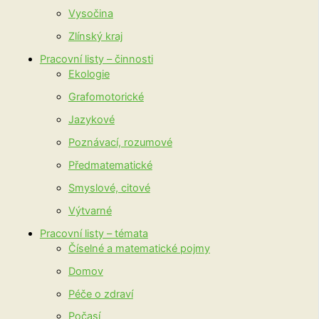
Vysočina
Zlínský kraj
Pracovní listy – činnosti
Ekologie
Grafomotorické
Jazykové
Poznávací, rozumové
Předmatematické
Smyslové, citové
Výtvarné
Pracovní listy – témata
Číselné a matematické pojmy
Domov
Péče o zdraví
Počasí