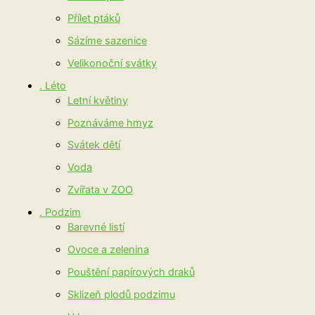
Přílet ptáků
Sázíme sazenice
Velikonoční svátky
. Léto
Letní květiny
Poznáváme hmyz
Svátek dětí
Voda
Zvířata v ZOO
. Podzim
Barevné listí
Ovoce a zelenina
Pouštění papírových draků
Sklizeň plodů podzimu