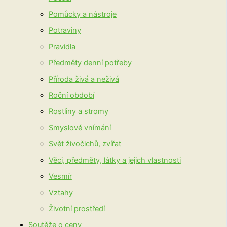
Pomůcky a nástroje
Potraviny
Pravidla
Předměty denní potřeby
Příroda živá a neživá
Roční období
Rostliny a stromy
Smyslové vnímání
Svět živočichů, zvířat
Věci, předměty, látky a jejich vlastnosti
Vesmír
Vztahy
Životní prostředí
Soutěže o ceny