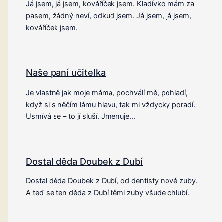
Já jsem, já jsem, kováříček jsem. Kladívko mám za
pasem, žádný neví, odkud jsem. Já jsem, já jsem,
kováříček jsem.
Naše paní učitelka
Je vlastně jak moje máma, pochválí mě, pohladí,
když si s něčím lámu hlavu, tak mi vždycky poradí.
Usmívá se – to jí sluší. Jmenuje…
Dostal děda Doubek z Dubí
Dostal děda Doubek z Dubí, od dentisty nové zuby.
A teď se ten děda z Dubí těmi zuby všude chlubí.