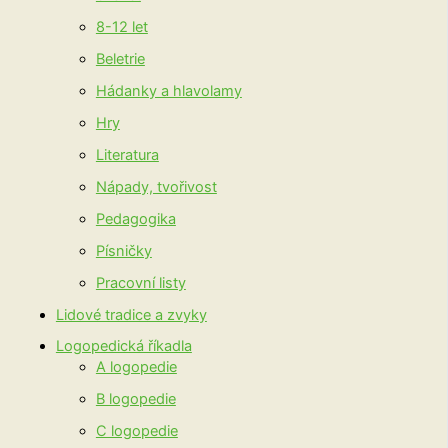
8-12 let
Beletrie
Hádanky a hlavolamy
Hry
Literatura
Nápady, tvořivost
Pedagogika
Písničky
Pracovní listy
Lidové tradice a zvyky
Logopedická říkadla
A logopedie
B logopedie
C logopedie