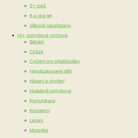
5+ roků
6 a více let
Věkově nezařazeno
Hry, pohybová výchova
Běhání
Chůze
Cvičení pro předškoláky
Handicapované děti
Házení a chytání
Hudebně pohybové
Komunikace
Kontaktní
Lezení
Motorika