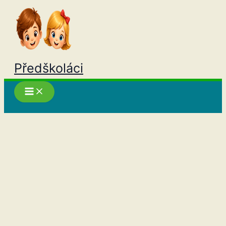
Přeskočit
na
obsah
Předškoláci
Hledat