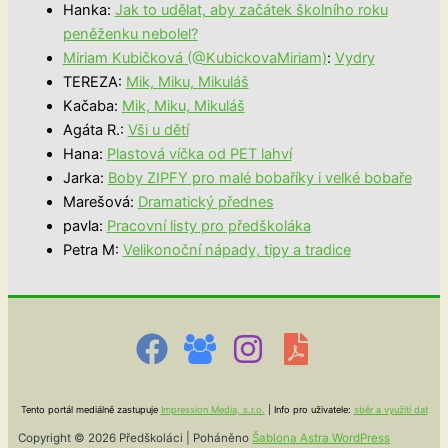
Hanka
:
Jak to udělat, aby začátek školního roku
peněženku nebolel?
Miriam Kubičková (@KubickovaMiriam)
:
Vydry
TEREZA
:
Mik, Miku, Mikuláš
Kačaba
:
Mik, Miku, Mikuláš
Agáta R.
:
Vši u dětí
Hana
:
Plastová víčka od PET lahví
Jarka
:
Boby ZIPFY pro malé bobaříky i velké bobaře
Marešová
:
Dramatický přednes
pavla
:
Pracovní listy pro předškoláka
Petra M
:
Velikonoční nápady, tipy a tradice
Tento portál mediálně zastupuje
Impression Media, s.r.o.
| Info pro uživatele:
sběr a využití dat
Copyright © 2026 Předškoláci | Poháněno
Šablona Astra WordPress