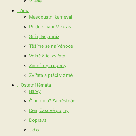
V lese
. Zima
Masopustní karneval
Přijde k nám Mikuláš
Sníh, led, mráz
Těšíme se na Vánoce
Volně žijící zvířata
Zimní hry a sporty
Zvířata a ptáci v zimě
.. Ostatní témata
Barvy
Čím budu? Zaměstnání
Den, časové pojmy
Doprava
Jídlo