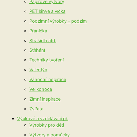
Papírové výtvory
PET láhve a víčka
Podzimní výrobky – podzim
Přáníčka
Strašidla atd.
Stříhání
Techniky tvoření
Valentýn
Vánoční inspirace
Velikonoce
Zimní inspirace
Zvířata
Výukové a vzdělávací př.
Výrobky pro děti
Výtvory a pomůcky