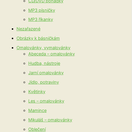
CD/DVD pohádky
MP3 písničky
MP3 říkanky
Nezařazené
Obrázky k básničkám
Omalovánky, vymalovánky
Abeceda – omalovánky
Hudba, nástroje
Jarní omalovánky
Jídlo, potraviny
Květinky
Les – omalovánky
Mamince
Mikuláš – omalovánky
Oblečení