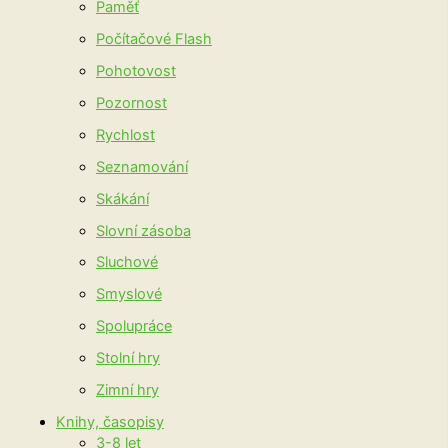
Paměť
Počítačové Flash
Pohotovost
Pozornost
Rychlost
Seznamování
Skákání
Slovní zásoba
Sluchové
Smyslové
Spolupráce
Stolní hry
Zimní hry
Knihy, časopisy
3-8 let