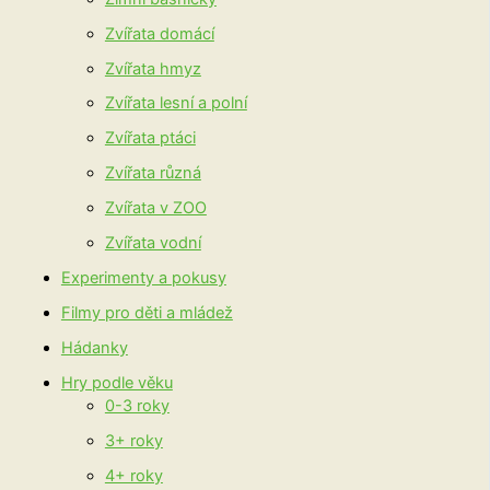
Zvířata domácí
Zvířata hmyz
Zvířata lesní a polní
Zvířata ptáci
Zvířata různá
Zvířata v ZOO
Zvířata vodní
Experimenty a pokusy
Filmy pro děti a mládež
Hádanky
Hry podle věku
0-3 roky
3+ roky
4+ roky