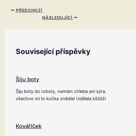
PŘEDCHOZÍ
NÁSLEDUJÍCÍ
Související příspěvky
Šiju boty
Šiju boty do roboty, nemám chleba ani sýra,
všechno mi to kočka snědla! Udělala kšššš!
Kováříček