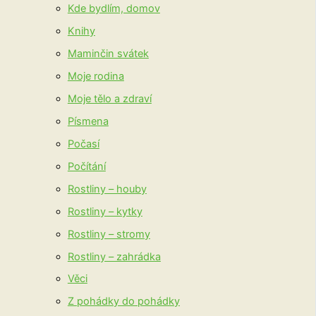
Kde bydlím, domov
Knihy
Maminčin svátek
Moje rodina
Moje tělo a zdraví
Písmena
Počasí
Počítání
Rostliny – houby
Rostliny – kytky
Rostliny – stromy
Rostliny – zahrádka
Věci
Z pohádky do pohádky