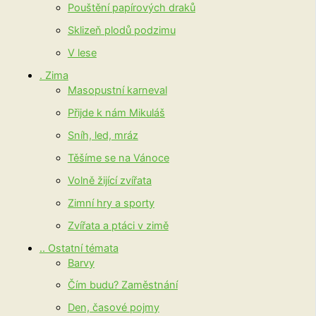
Pouštění papírových draků
Sklizeň plodů podzimu
V lese
. Zima
Masopustní karneval
Přijde k nám Mikuláš
Sníh, led, mráz
Těšíme se na Vánoce
Volně žijící zvířata
Zimní hry a sporty
Zvířata a ptáci v zimě
.. Ostatní témata
Barvy
Čím budu? Zaměstnání
Den, časové pojmy