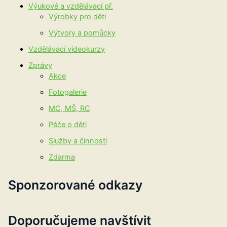
Výukové a vzdělávací př.
Výrobky pro děti
Výtvory a pomůcky
Vzdělávací videokurzy
Zprávy
Akce
Fotogalerie
MC, MŠ, RC
Péče o děti
Služby a činnosti
Zdarma
Sponzorované odkazy
Doporučujeme navštívit