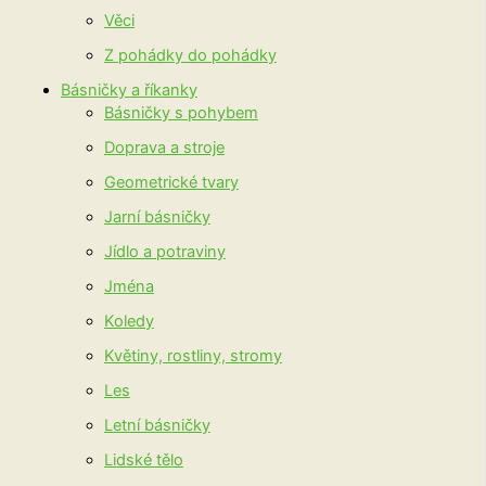
Věci
Z pohádky do pohádky
Básničky a říkanky
Básničky s pohybem
Doprava a stroje
Geometrické tvary
Jarní básničky
Jídlo a potraviny
Jména
Koledy
Květiny, rostliny, stromy
Les
Letní básničky
Lidské tělo