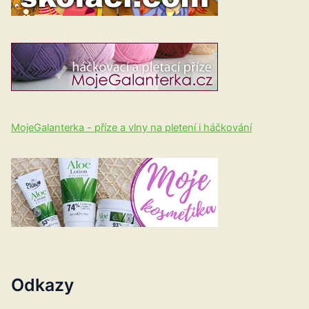
MojeGalanterka - příze a vlny na pletení i háčkování
Odkazy