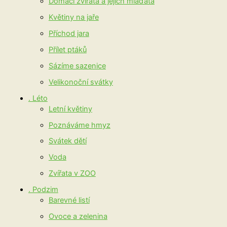
Domácí zvířata a jejich mláďata
Květiny na jaře
Příchod jara
Přílet ptáků
Sázíme sazenice
Velikonoční svátky
. Léto
Letní květiny
Poznáváme hmyz
Svátek dětí
Voda
Zvířata v ZOO
. Podzim
Barevné listí
Ovoce a zelenina