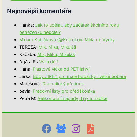
Nejnovější komentáře
Hanka
:
Jak to udělat, aby začátek školního roku
peněženku nebolel?
Miriam Kubičková (@KubickovaMiriam)
:
Vydry
TEREZA
:
Mik, Miku, Mikuláš
Kačaba
:
Mik, Miku, Mikuláš
Agáta R.
:
Vši u dětí
Hana
:
Plastová víčka od PET lahví
Jarka
:
Boby ZIPFY pro malé bobaříky i velké bobaře
Marešová
:
Dramatický přednes
pavla
:
Pracovní listy pro předškoláka
Petra M
:
Velikonoční nápady, tipy a tradice