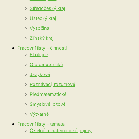
Středočeský kraj
Ústecký kraj
Vysočina
Zlínský kraj
Pracovní listy – činnosti
Ekologie
Grafomotorické
Jazykové
Poznávací, rozumové
Předmatematické
Smyslové, citové
Výtvarné
Pracovní listy – témata
Číselné a matematické pojmy