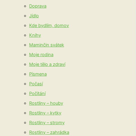
Doprava
Jídlo
Kde bydlím, domov
Knihy
Maminčin svátek
Moje rodina
Moje tělo a zdraví
Písmena
Počasí
Počítání
Rostliny – houby
Rostliny – kytky
Rostliny – stromy
Rostliny – zahrádka