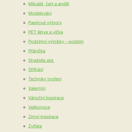
Mikuláš, čert a anděl
Modelování
Papírové výtvory
PET láhve a víčka
Podzimní výrobky – podzim
Přáníčka
Strašidla atd.
Stříhání
Techniky tvoření
Valentýn
Vánoční inspirace
Velikonoce
Zimní inspirace
Zvířata