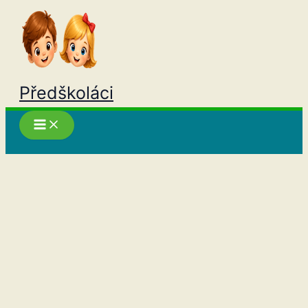
Přeskočit
na
obsah
Předškoláci
Hledat