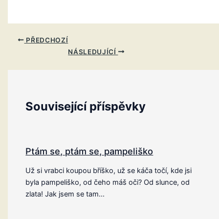
PŘEDCHOZÍ
NÁSLEDUJÍCÍ
Související příspěvky
Ptám se, ptám se, pampeliško
Už si vrabci koupou bříško, už se káča točí, kde jsi
byla pampeliško, od čeho máš oči? Od slunce, od
zlata! Jak jsem se tam…