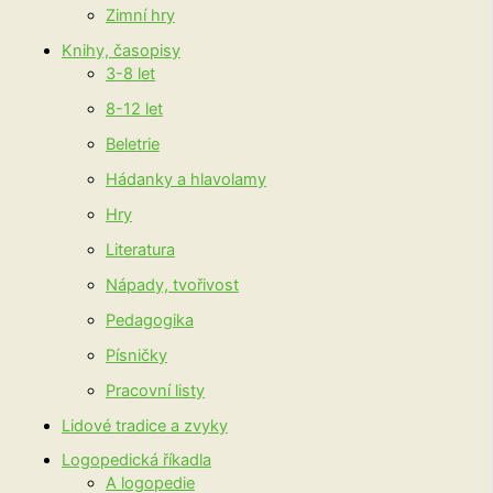
Zimní hry
Knihy, časopisy
3-8 let
8-12 let
Beletrie
Hádanky a hlavolamy
Hry
Literatura
Nápady, tvořivost
Pedagogika
Písničky
Pracovní listy
Lidové tradice a zvyky
Logopedická říkadla
A logopedie