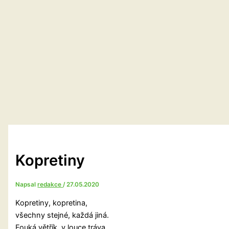
Kopretiny
Napsal
redakce
/
27.05.2020
Kopretiny, kopretina,
všechny stejné, každá jiná.
Fouká větřík, v louce tráva