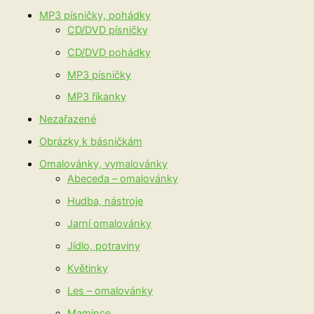
MP3 písničky, pohádky
CD/DVD písničky
CD/DVD pohádky
MP3 písničky
MP3 říkanky
Nezařazené
Obrázky k básničkám
Omalovánky, vymalovánky
Abeceda – omalovánky
Hudba, nástroje
Jarní omalovánky
Jídlo, potraviny
Květinky
Les – omalovánky
Mamince