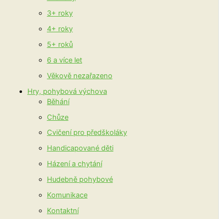
3+ roky
4+ roky
5+ roků
6 a více let
Věkově nezařazeno
Hry, pohybová výchova
Běhání
Chůze
Cvičení pro předškoláky
Handicapované děti
Házení a chytání
Hudebně pohybové
Komunikace
Kontaktní