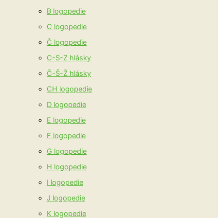
B logopedie
C logopedie
Č logopedie
C-S-Z hlásky
Č-Š-Ž hlásky
CH logopedie
D logopedie
E logopedie
F logopedie
G logopedie
H logopedie
I logopedie
J logopedie
K logopedie