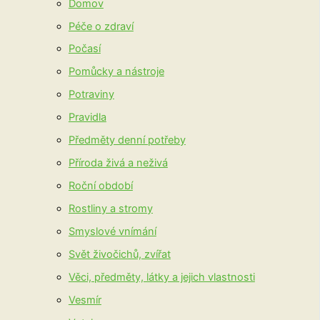
Domov
Péče o zdraví
Počasí
Pomůcky a nástroje
Potraviny
Pravidla
Předměty denní potřeby
Příroda živá a neživá
Roční období
Rostliny a stromy
Smyslové vnímání
Svět živočichů, zvířat
Věci, předměty, látky a jejich vlastnosti
Vesmír