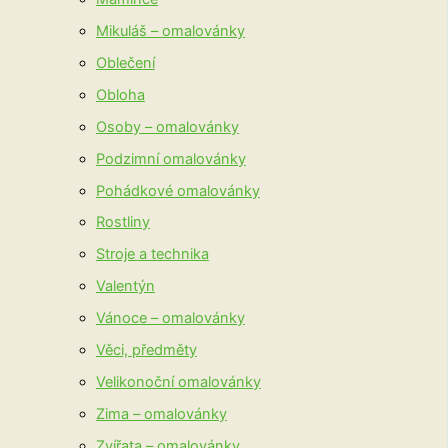
Mikuláš – omalovánky
Oblečení
Obloha
Osoby – omalovánky
Podzimní omalovánky
Pohádkové omalovánky
Rostliny
Stroje a technika
Valentýn
Vánoce – omalovánky
Věci, předměty
Velikonoční omalovánky
Zima – omalovánky
Zvířata – omalovánky