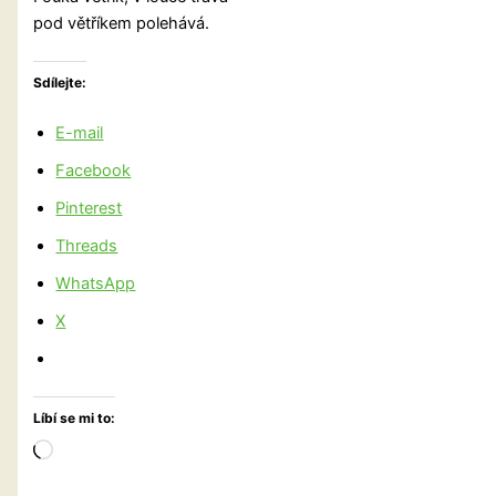
pod větříkem polehává.
Sdílejte:
E-mail
Facebook
Pinterest
Threads
WhatsApp
X
Líbí se mi to:
Načítání…