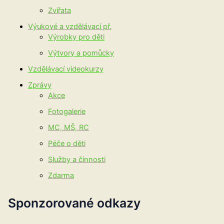
Zvířata
Výukové a vzdělávací př.
Výrobky pro děti
Výtvory a pomůcky
Vzdělávací videokurzy
Zprávy
Akce
Fotogalerie
MC, MŠ, RC
Péče o děti
Služby a činnosti
Zdarma
Sponzorované odkazy