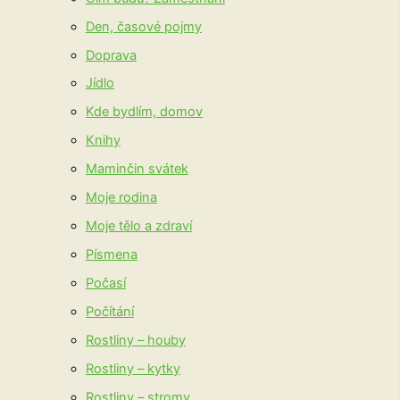
Den, časové pojmy
Doprava
Jídlo
Kde bydlím, domov
Knihy
Maminčin svátek
Moje rodina
Moje tělo a zdraví
Písmena
Počasí
Počítání
Rostliny – houby
Rostliny – kytky
Rostliny – stromy