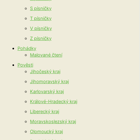
S písničky
T písničky
V písničky
Z písničky
Pohádky
Malované čtení
Pověsti
Jihočeský kraj
Jihomoravský kraj
Karlovarský kraj
Králové-Hradecký kraj
Liberecký kraj
Moravskoslezský kraj
Olomoucký kraj