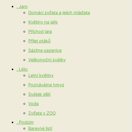
. Jaro
Domácí zvířata a jejich mláďata
Květiny na jaře
Příchod jara
Přílet ptáků
Sázíme sazenice
Velikonoční svátky
. Léto
Letní květiny
Poznáváme hmyz
Svátek dětí
Voda
Zvířata v ZOO
. Podzim
Barevné listí