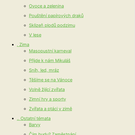
Ovoce a zelenina
Pouštění papírových draků
Sklizeň plodů podzimu
V lese
. Zima
Masopustní karneval
Přijde k nám Mikuláš
Sníh, led, mráz
Těšíme se na Vánoce
Volně žijící zvířata
Zimní hry a sporty
Zvířata a ptáci v zimě
.. Ostatní témata
Barvy
Čím budu? Zaměstnání