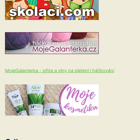
MojeGalanterka - příze a vlny na pletení i háčkování