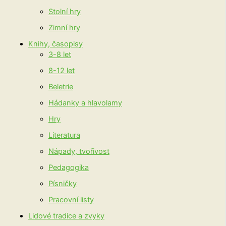
Stolní hry
Zimní hry
Knihy, časopisy
3-8 let
8-12 let
Beletrie
Hádanky a hlavolamy
Hry
Literatura
Nápady, tvořivost
Pedagogika
Písničky
Pracovní listy
Lidové tradice a zvyky