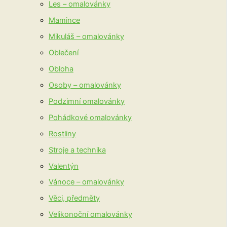
Les – omalovánky
Mamince
Mikuláš – omalovánky
Oblečení
Obloha
Osoby – omalovánky
Podzimní omalovánky
Pohádkové omalovánky
Rostliny
Stroje a technika
Valentýn
Vánoce – omalovánky
Věci, předměty
Velikonoční omalovánky