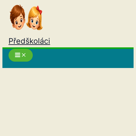
Přeskočit
na
obsah
Předškoláci
Hledat