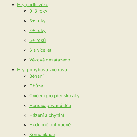
Hry podle věku
0-3 roky
3+ roky
4+ roky
5+ roků
6 a více let
Věkově nezařazeno
Hry, pohybová výchova
Běhání
Chůze
Cvičení pro předškoláky
Handicapované děti
Házení a chytání
Hudebně pohybové
Komunikace