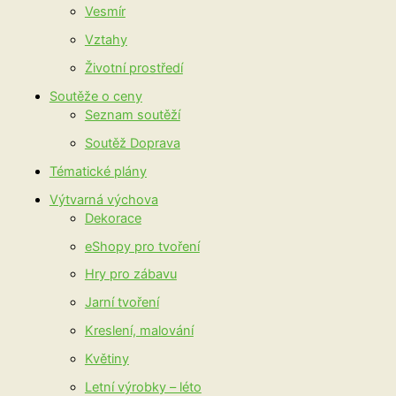
Vesmír
Vztahy
Životní prostředí
Soutěže o ceny
Seznam soutěží
Soutěž Doprava
Tématické plány
Výtvarná výchova
Dekorace
eShopy pro tvoření
Hry pro zábavu
Jarní tvoření
Kreslení, malování
Květiny
Letní výrobky – léto