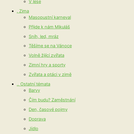
V lese
. Zima
Masopustní karneval
Přijde k nám Mikuláš
Sníh, led, mráz
Těšíme se na Vánoce
Volně žijící zvířata
Zimní hry a sporty
Zvířata a ptáci v zimě
.. Ostatní témata
Barvy
Čím budu? Zaměstnání
Den, časové pojmy
Doprava
Jídlo