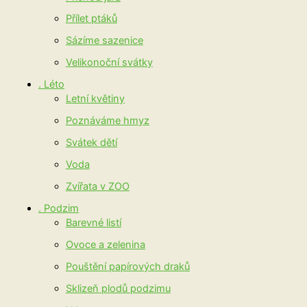
Přílet ptáků
Sázíme sazenice
Velikonoční svátky
. Léto
Letní květiny
Poznáváme hmyz
Svátek dětí
Voda
Zvířata v ZOO
. Podzim
Barevné listí
Ovoce a zelenina
Pouštění papírových draků
Sklizeň plodů podzimu