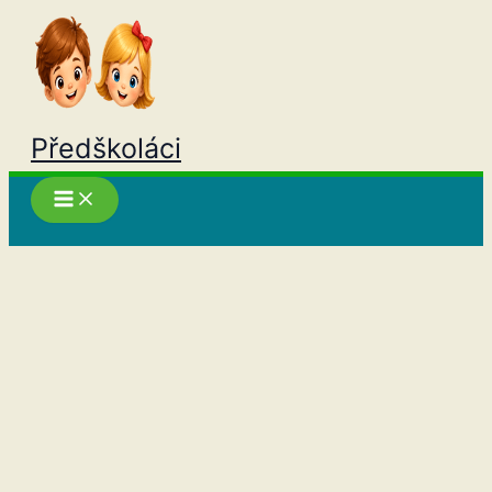
Přeskočit
na
obsah
Předškoláci
Hledat