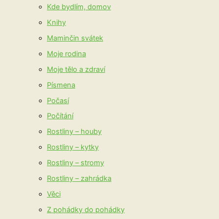
Kde bydlím, domov
Knihy
Maminčin svátek
Moje rodina
Moje tělo a zdraví
Písmena
Počasí
Počítání
Rostliny – houby
Rostliny – kytky
Rostliny – stromy
Rostliny – zahrádka
Věci
Z pohádky do pohádky