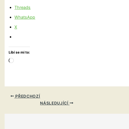
Threads
WhatsApp
X
Líbí se mi to:
Načítání…
PŘEDCHOZÍ
NÁSLEDUJÍCÍ