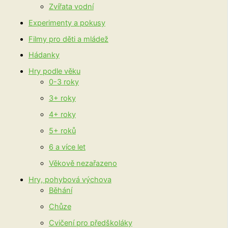
Zvířata vodní
Experimenty a pokusy
Filmy pro děti a mládež
Hádanky
Hry podle věku
0-3 roky
3+ roky
4+ roky
5+ roků
6 a více let
Věkově nezařazeno
Hry, pohybová výchova
Běhání
Chůze
Cvičení pro předškoláky