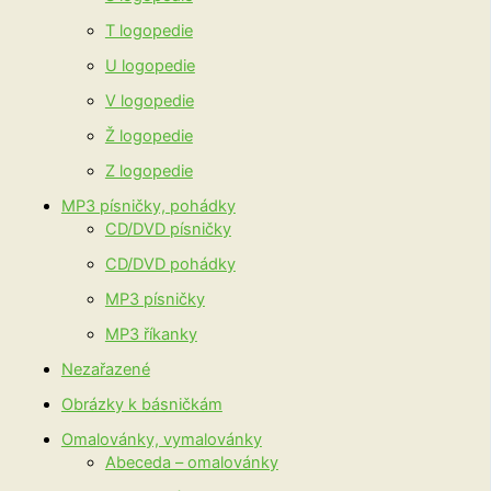
T logopedie
U logopedie
V logopedie
Ž logopedie
Z logopedie
MP3 písničky, pohádky
CD/DVD písničky
CD/DVD pohádky
MP3 písničky
MP3 říkanky
Nezařazené
Obrázky k básničkám
Omalovánky, vymalovánky
Abeceda – omalovánky