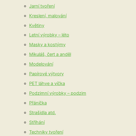
Jarní tvoření
Kreslení, malování
Květiny
Letní výrobky – léto
Masky a kostýmy
Mikuláš, čert a anděl
Modelování
Papírové výtvory
PET láhve a víčka
Podzimní výrobky – podzim
Přáníčka
Strašidla atd.
Stříhání
Techniky tvoření