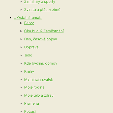
Zimní hry a sporty
Zvířata a ptáci v zimě
.. Ostatní témata
Barvy
Čím budu? Zaměstnání
Den, časové pojmy
Doprava
Jídlo
Kde bydlím, domov
Knihy
Maminčin svátek
Moje rodina
Moje tělo a zdraví
Písmena
Počasí