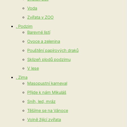
Voda
Zvířata v ZOO
. Podzim
Barevné listí
Ovoce a zelenina
Pouštění papírových draků
Sklizeň plodů podzimu
V lese
. Zima
Masopustní karneval
Přijde k nám Mikuláš
Sníh, led, mráz
Těšíme se na Vánoce
Volně žijící zvířata