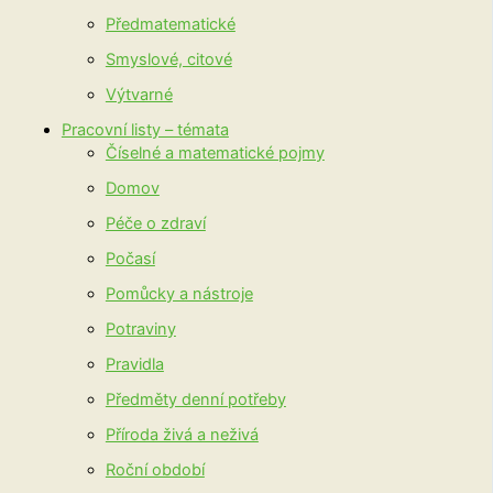
Předmatematické
Smyslové, citové
Výtvarné
Pracovní listy – témata
Číselné a matematické pojmy
Domov
Péče o zdraví
Počasí
Pomůcky a nástroje
Potraviny
Pravidla
Předměty denní potřeby
Příroda živá a neživá
Roční období