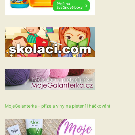
MojeGalanterka - příze a vlny na pletení i háčkování