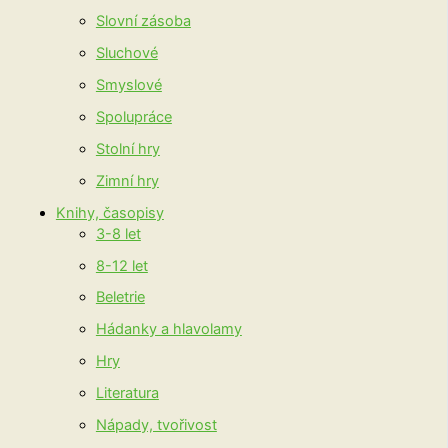
Slovní zásoba
Sluchové
Smyslové
Spolupráce
Stolní hry
Zimní hry
Knihy, časopisy
3-8 let
8-12 let
Beletrie
Hádanky a hlavolamy
Hry
Literatura
Nápady, tvořivost