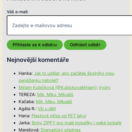
Váš e-mail:
Nejnovější komentáře
Hanka
:
Jak to udělat, aby začátek školního roku
peněženku nebolel?
Miriam Kubičková (@KubickovaMiriam)
:
Vydry
TEREZA
:
Mik, Miku, Mikuláš
Kačaba
:
Mik, Miku, Mikuláš
Agáta R.
:
Vši u dětí
Hana
:
Plastová víčka od PET lahví
Jarka
:
Boby ZIPFY pro malé bobaříky i velké bobaře
Marešová
:
Dramatický přednes