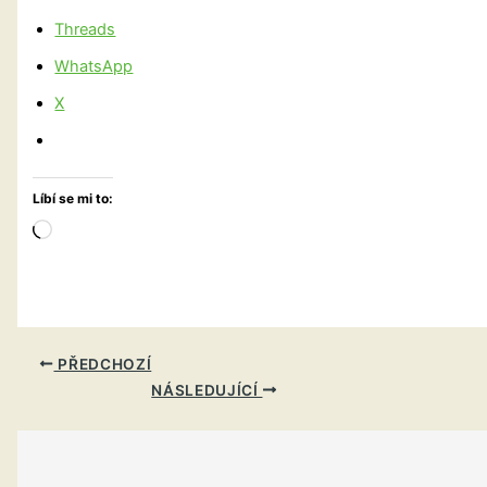
Threads
WhatsApp
X
Líbí se mi to:
Načítání…
PŘEDCHOZÍ
NÁSLEDUJÍCÍ