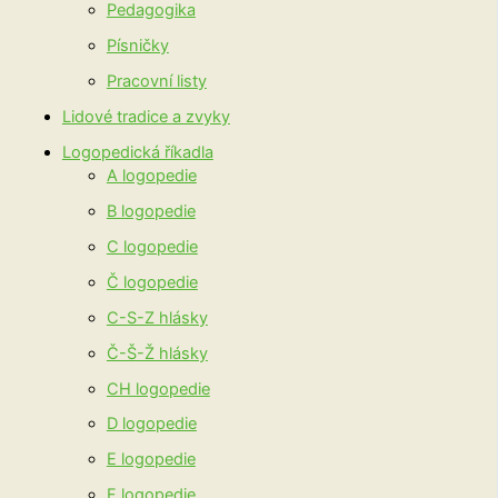
Pedagogika
Písničky
Pracovní listy
Lidové tradice a zvyky
Logopedická říkadla
A logopedie
B logopedie
C logopedie
Č logopedie
C-S-Z hlásky
Č-Š-Ž hlásky
CH logopedie
D logopedie
E logopedie
F logopedie