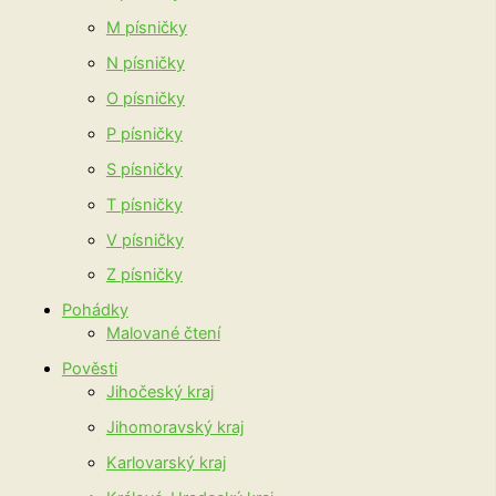
M písničky
N písničky
O písničky
P písničky
S písničky
T písničky
V písničky
Z písničky
Pohádky
Malované čtení
Pověsti
Jihočeský kraj
Jihomoravský kraj
Karlovarský kraj