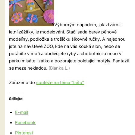
Výborným nápadem, jak ztvárnit
letní zážitky, je modelování. Stačí sada barev pěnové
modelíny, podložka a trošičku šikovné ručky. A najednou
jste na návštěvě ZOO, kde na vás kouká slon, nebo se
potápíte v moři a obdivujete ryby a chobotnici a nebo v
parku mlsáte lízátko a pozorujete poletující motýly. Fantazii
se meze nekladou.
(Blanka L.)
Zařazeno do
soutěže na téma “Léto”
Sdílejte:
E-mail
Facebook
Pinterest