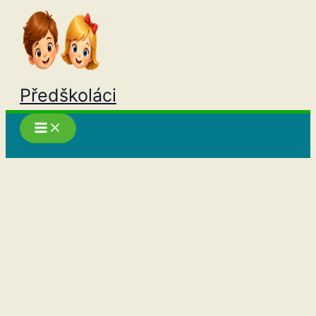
Přeskočit
na
obsah
Předškoláci
Hledat