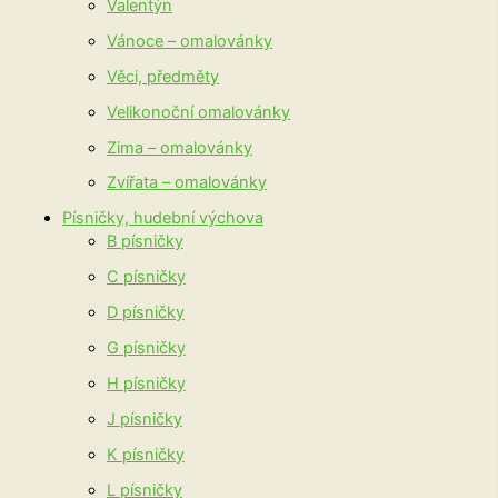
Valentýn
Vánoce – omalovánky
Věci, předměty
Velikonoční omalovánky
Zima – omalovánky
Zvířata – omalovánky
Písničky, hudební výchova
B písničky
C písničky
D písničky
G písničky
H písničky
J písničky
K písničky
L písničky