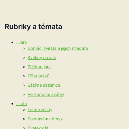
Rubriky a témata
. Jaro
Domácí zvířata a jejich mláďata
Květiny na jaře
Příchod jara
Přílet ptáků
Sázíme sazenice
Velikonoční svátky
. Léto
Letní květiny
Poznáváme hmyz
Svátek dětí