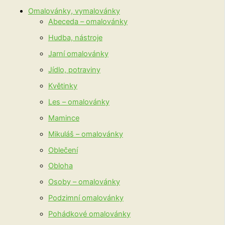
Omalovánky, vymalovánky
Abeceda – omalovánky
Hudba, nástroje
Jarní omalovánky
Jídlo, potraviny
Květinky
Les – omalovánky
Mamince
Mikuláš – omalovánky
Oblečení
Obloha
Osoby – omalovánky
Podzimní omalovánky
Pohádkové omalovánky