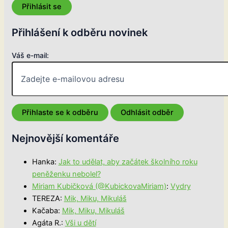
Přihlásit se
Přihlášení k odběru novinek
Váš e-mail:
Nejnovější komentáře
Hanka
:
Jak to udělat, aby začátek školního roku
peněženku nebolel?
Miriam Kubičková (@KubickovaMiriam)
:
Vydry
TEREZA
:
Mik, Miku, Mikuláš
Kačaba
:
Mik, Miku, Mikuláš
Agáta R.
:
Vši u dětí