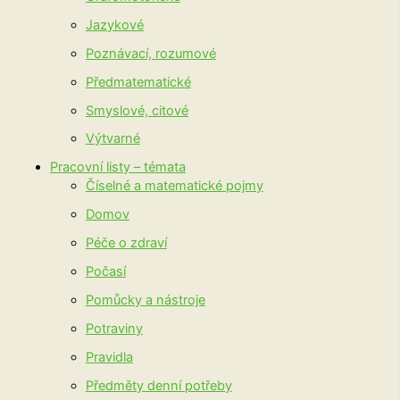
Jazykové
Poznávací, rozumové
Předmatematické
Smyslové, citové
Výtvarné
Pracovní listy – témata
Číselné a matematické pojmy
Domov
Péče o zdraví
Počasí
Pomůcky a nástroje
Potraviny
Pravidla
Předměty denní potřeby