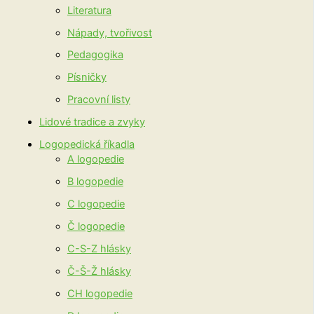
Literatura
Nápady, tvořivost
Pedagogika
Písničky
Pracovní listy
Lidové tradice a zvyky
Logopedická říkadla
A logopedie
B logopedie
C logopedie
Č logopedie
C-S-Z hlásky
Č-Š-Ž hlásky
CH logopedie