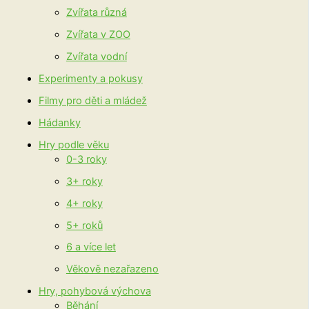
Zvířata různá
Zvířata v ZOO
Zvířata vodní
Experimenty a pokusy
Filmy pro děti a mládež
Hádanky
Hry podle věku
0-3 roky
3+ roky
4+ roky
5+ roků
6 a více let
Věkově nezařazeno
Hry, pohybová výchova
Běhání