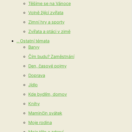
Těšíme se na Vánoce
Volně žijící zvířata
Zimní hry a sporty
Zvířata a ptáci v zimě
.. Ostatní témata
Barvy
Čím budu? Zaměstnání
Den, časové pojmy
Doprava
Jídlo
Kde bydlím, domov
Knihy
Maminčin svátek
Moje rodina
Moje tělo a zdraví