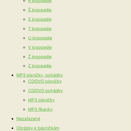
R logopedie
Š logopedie
S logopedie
T logopedie
U logopedie
V logopedie
Ž logopedie
Z logopedie
MP3 písničky, pohádky
CD/DVD písničky
CD/DVD pohádky
MP3 písničky
MP3 říkanky
Nezařazené
Obrázky k básničkám