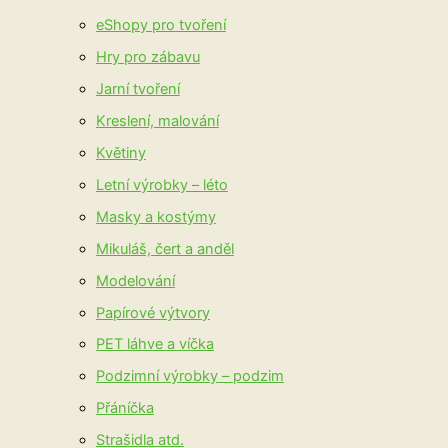
eShopy pro tvoření
Hry pro zábavu
Jarní tvoření
Kreslení, malování
Květiny
Letní výrobky – léto
Masky a kostýmy
Mikuláš, čert a anděl
Modelování
Papírové výtvory
PET láhve a víčka
Podzimní výrobky – podzim
Přáníčka
Strašidla atd.