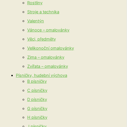
Rostliny
Stroje a technika
Valentýn
Vánoce – omalovánky
Věci, předměty
Velikonoční omalovánky
Zima – omalovánky
Zvířata – omalovánky
Písničky, hudební výchova
B písničky
C písničky
D písničky
G písničky
H písničky
J písničky