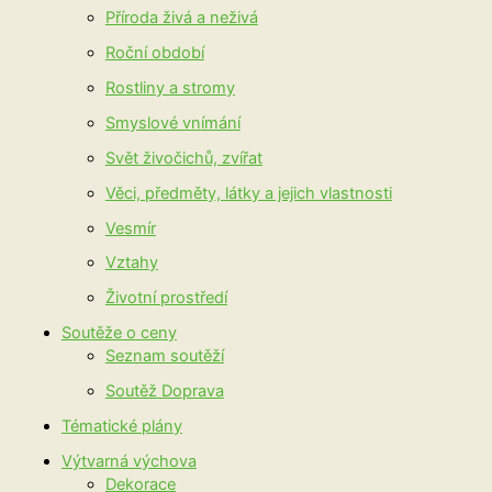
Příroda živá a neživá
Roční období
Rostliny a stromy
Smyslové vnímání
Svět živočichů, zvířat
Věci, předměty, látky a jejich vlastnosti
Vesmír
Vztahy
Životní prostředí
Soutěže o ceny
Seznam soutěží
Soutěž Doprava
Tématické plány
Výtvarná výchova
Dekorace