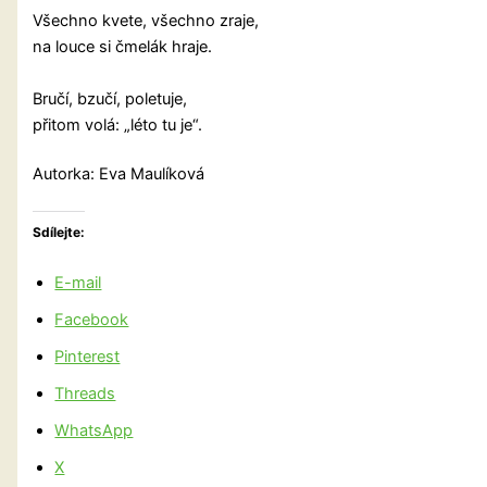
Všechno kvete, všechno zraje,
na louce si čmelák hraje.
Bručí, bzučí, poletuje,
přitom volá: „léto tu je“.
Autorka: Eva Maulíková
Sdílejte:
E-mail
Facebook
Pinterest
Threads
WhatsApp
X