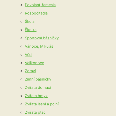
Povolání, řemesla
Rozpočítadla
Škola
Školka
Sportovní básničky
Vánoce, Mikuláš
Věci
Velikonoce
Zdraví
Zimní básničky
Zvířata domácí
Zvířata hmyz
Zvířata lesní a polní
Zvířata ptáci