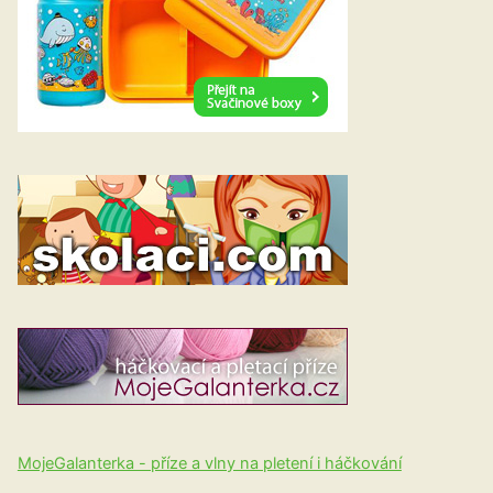
MojeGalanterka - příze a vlny na pletení i háčkování