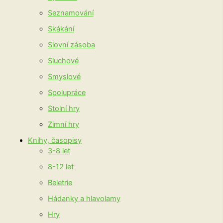
Seznamování
Skákání
Slovní zásoba
Sluchové
Smyslové
Spolupráce
Stolní hry
Zimní hry
Knihy, časopisy
3-8 let
8-12 let
Beletrie
Hádanky a hlavolamy
Hry