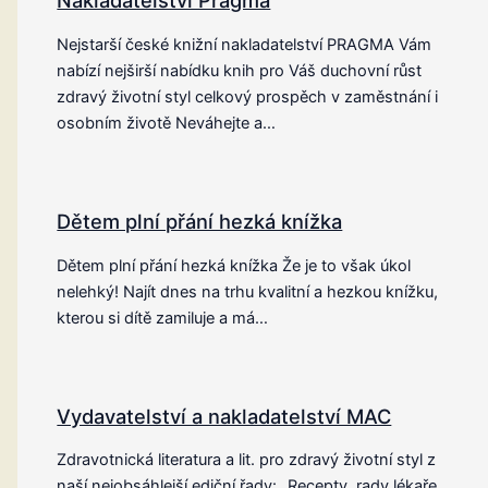
Nakladatelství Pragma
Nejstarší české knižní nakladatelství PRAGMA Vám
nabízí nejširší nabídku knih pro Váš duchovní růst
zdravý životní styl celkový prospěch v zaměstnání i
osobním životě Neváhejte a…
Dětem plní přání hezká knížka
Dětem plní přání hezká knížka Že je to však úkol
nelehký! Najít dnes na trhu kvalitní a hezkou knížku,
kterou si dítě zamiluje a má…
Vydavatelství a nakladatelství MAC
Zdravotnická literatura a lit. pro zdravý životní styl z
naší nejobsáhlejší ediční řady: „Recepty, rady lékaře