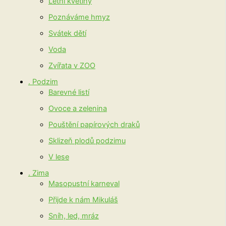
Letní květiny
Poznáváme hmyz
Svátek dětí
Voda
Zvířata v ZOO
. Podzim
Barevné listí
Ovoce a zelenina
Pouštění papírových draků
Sklizeň plodů podzimu
V lese
. Zima
Masopustní karneval
Přijde k nám Mikuláš
Sníh, led, mráz