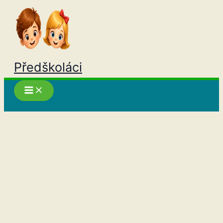
Přeskočit
na
obsah
Předškoláci
Hledat