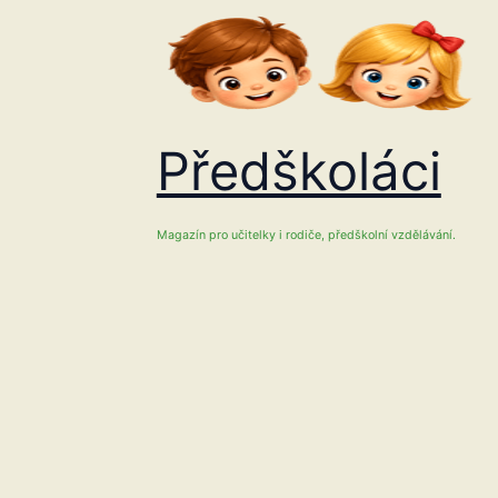
Přeskočit
na
obsah
Předškoláci
Magazín pro učitelky i rodiče, předškolní vzdělávání.