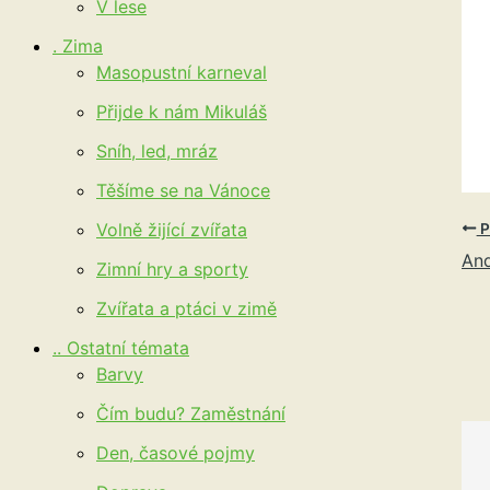
V lese
. Zima
Masopustní karneval
Přijde k nám Mikuláš
Sníh, led, mráz
Těšíme se na Vánoce
Volně žijící zvířata
P
And
Zimní hry a sporty
Zvířata a ptáci v zimě
.. Ostatní témata
Barvy
Čím budu? Zaměstnání
Den, časové pojmy