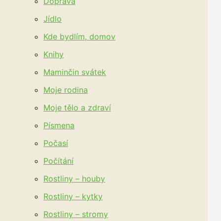
Doprava
Jídlo
Kde bydlím, domov
Knihy
Maminčin svátek
Moje rodina
Moje tělo a zdraví
Písmena
Počasí
Počítání
Rostliny – houby
Rostliny – kytky
Rostliny – stromy