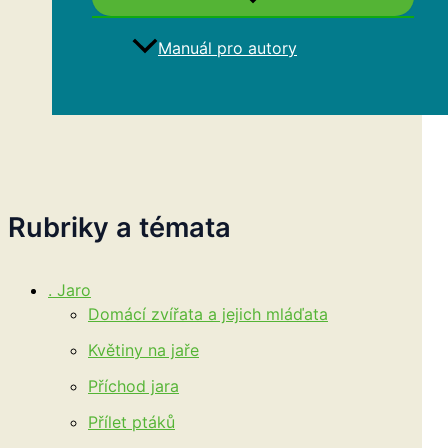
Manuál pro autory
Hledat
Rubriky a témata
. Jaro
Domácí zvířata a jejich mláďata
Květiny na jaře
Příchod jara
Přílet ptáků