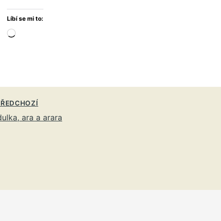
Líbí se mi to:
Načítání…
ŘEDCHOZÍ
ulka, ara a arara