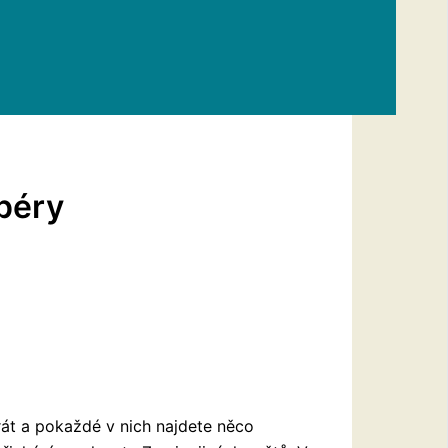
upéry
rát a pokaždé v nich najdete něco