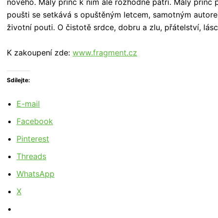
nového. Malý princ k nim ale rozhodně patří. Malý princ p
poušti se setkává s opuštěným letcem, samotným autore
životní pouti. O čistotě srdce, dobru a zlu, přátelství, l
K zakoupení zde:
www.fragment.cz
Sdílejte:
E-mail
Facebook
Pinterest
Threads
WhatsApp
X