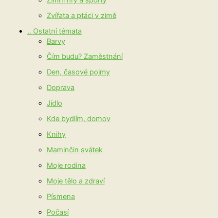
Zvířata a ptáci v zimě
.. Ostatní témata
Barvy
Čím budu? Zaměstnání
Den, časové pojmy
Doprava
Jídlo
Kde bydlím, domov
Knihy
Maminčin svátek
Moje rodina
Moje tělo a zdraví
Písmena
Počasí