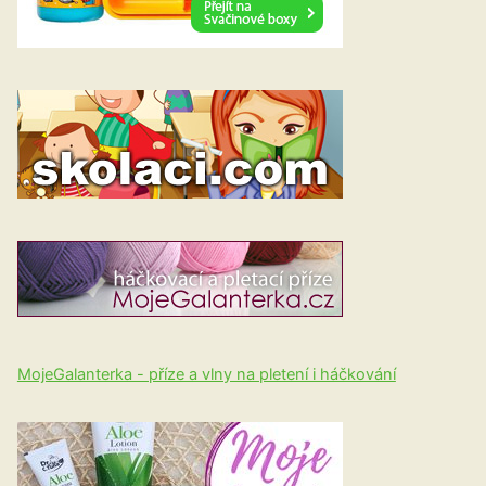
MojeGalanterka - příze a vlny na pletení i háčkování