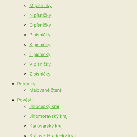
M písničky
N písničky
O písničky
P písničky
S písničky
T písničky
V písničky
Z písničky
Pohádky
Malované čtení
Pověsti
Jihočeský kraj
Jihomoravský kraj
Karlovarský kraj
Králové-Hradecký kraj