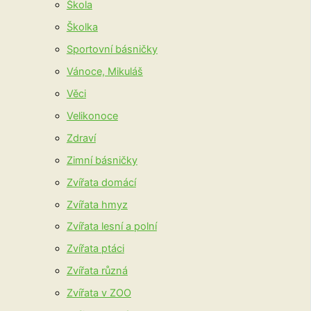
Škola
Školka
Sportovní básničky
Vánoce, Mikuláš
Věci
Velikonoce
Zdraví
Zimní básničky
Zvířata domácí
Zvířata hmyz
Zvířata lesní a polní
Zvířata ptáci
Zvířata různá
Zvířata v ZOO