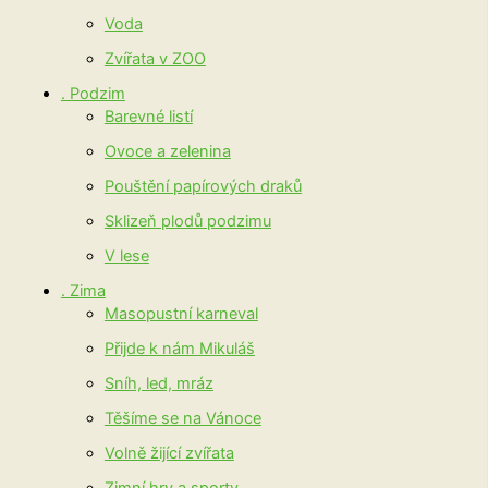
Voda
Zvířata v ZOO
. Podzim
Barevné listí
Ovoce a zelenina
Pouštění papírových draků
Sklizeň plodů podzimu
V lese
. Zima
Masopustní karneval
Přijde k nám Mikuláš
Sníh, led, mráz
Těšíme se na Vánoce
Volně žijící zvířata
Zimní hry a sporty