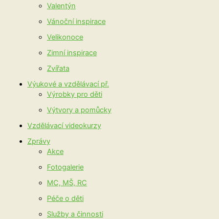
Valentýn
Vánoční inspirace
Velikonoce
Zimní inspirace
Zvířata
Výukové a vzdělávací př.
Výrobky pro děti
Výtvory a pomůcky
Vzdělávací videokurzy
Zprávy
Akce
Fotogalerie
MC, MŠ, RC
Péče o děti
Služby a činnosti