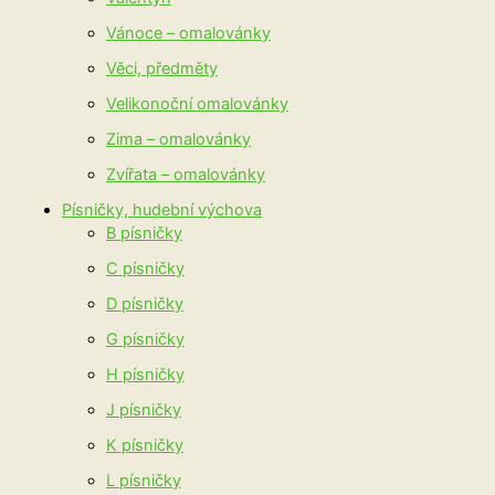
Vánoce – omalovánky
Věci, předměty
Velikonoční omalovánky
Zima – omalovánky
Zvířata – omalovánky
Písničky, hudební výchova
B písničky
C písničky
D písničky
G písničky
H písničky
J písničky
K písničky
L písničky