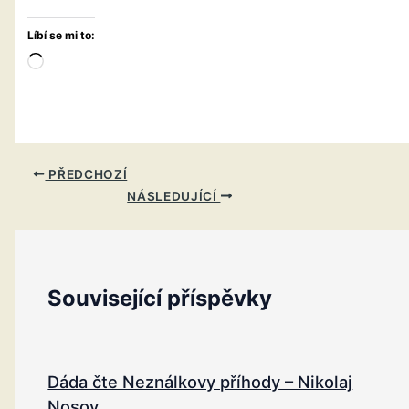
Líbí se mi to:
Načítání…
PŘEDCHOZÍ
NÁSLEDUJÍCÍ
Související příspěvky
Dáda čte Neználkovy příhody – Nikolaj
Nosov