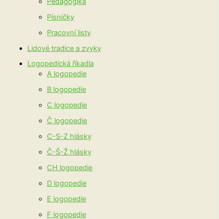
Pedagogika
Písničky
Pracovní listy
Lidové tradice a zvyky
Logopedická říkadla
A logopedie
B logopedie
C logopedie
Č logopedie
C-S-Z hlásky
Č-Š-Ž hlásky
CH logopedie
D logopedie
E logopedie
F logopedie