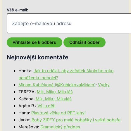
Váš e-mail:
Nejnovější komentáře
Hanka
:
Jak to udělat, aby začátek školního roku
peněženku nebolel?
Miriam Kubičková (@KubickovaMiriam)
:
Vydry
TEREZA
:
Mik, Miku, Mikuláš
Kačaba
:
Mik, Miku, Mikuláš
Agáta R.
:
Vši u dětí
Hana
:
Plastová víčka od PET lahví
Jarka
:
Boby ZIPFY pro malé bobaříky i velké bobaře
Marešová
:
Dramatický přednes