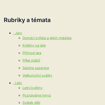
Rubriky a témata
. Jaro
Domácí zvířata a jejich mláďata
Květiny na jaře
Příchod jara
Přílet ptáků
Sázíme sazenice
Velikonoční svátky
. Léto
Letní květiny
Poznáváme hmyz
Svátek dětí