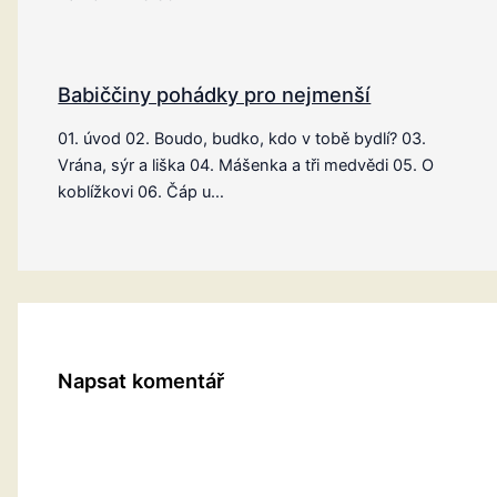
Babiččiny pohádky pro nejmenší
01. úvod 02. Boudo, budko, kdo v tobě bydlí? 03.
Vrána, sýr a liška 04. Mášenka a tři medvědi 05. O
koblížkovi 06. Čáp u…
Napsat komentář