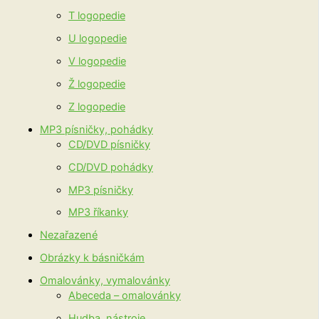
T logopedie
U logopedie
V logopedie
Ž logopedie
Z logopedie
MP3 písničky, pohádky
CD/DVD písničky
CD/DVD pohádky
MP3 písničky
MP3 říkanky
Nezařazené
Obrázky k básničkám
Omalovánky, vymalovánky
Abeceda – omalovánky
Hudba, nástroje