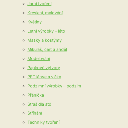
Jarní tvoření
Kreslení, malování
Květiny
Letní výrobky – léto
Masky a kostýmy
Mikuláš, čert a anděl
Modelování
Papírové výtvory
PET láhve a víčka
Podzimní výrobky – podzim
Přáníčka
Strašidla atd.
Stříhání
Techniky tvoření