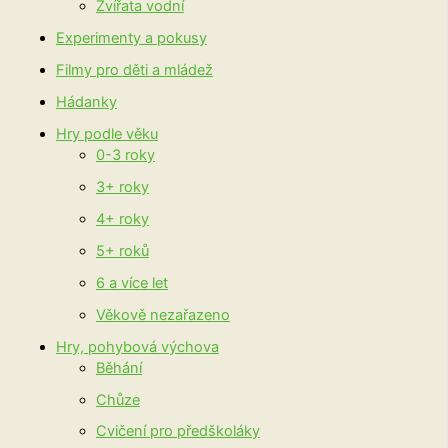
Zvířata vodní
Experimenty a pokusy
Filmy pro děti a mládež
Hádanky
Hry podle věku
0-3 roky
3+ roky
4+ roky
5+ roků
6 a více let
Věkově nezařazeno
Hry, pohybová výchova
Běhání
Chůze
Cvičení pro předškoláky