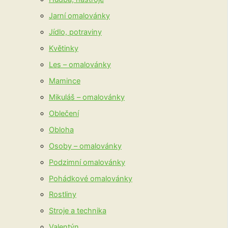
Jarní omalovánky
Jídlo, potraviny
Květinky
Les – omalovánky
Mamince
Mikuláš – omalovánky
Oblečení
Obloha
Osoby – omalovánky
Podzimní omalovánky
Pohádkové omalovánky
Rostliny
Stroje a technika
Valentýn