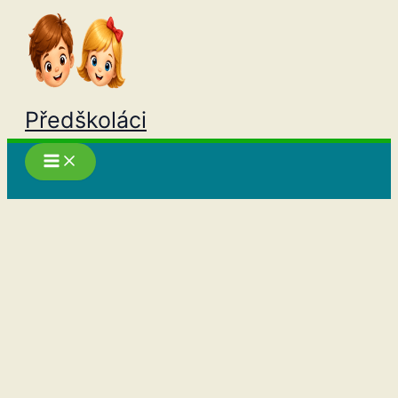
Přeskočit
na
obsah
Předškoláci
Hledat