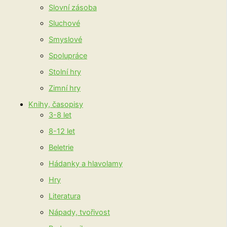
Slovní zásoba
Sluchové
Smyslové
Spolupráce
Stolní hry
Zimní hry
Knihy, časopisy
3-8 let
8-12 let
Beletrie
Hádanky a hlavolamy
Hry
Literatura
Nápady, tvořivost