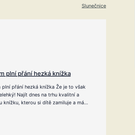
Slunečnice
m plní přání hezká knížka
plní přání hezká knížka Že je to však
elehký! Najít dnes na trhu kvalitní a
 knížku, kterou si dítě zamiluje a má…