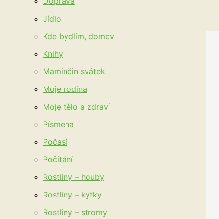
Doprava
Jídlo
Kde bydlím, domov
Knihy
Maminčin svátek
Moje rodina
Moje tělo a zdraví
Písmena
Počasí
Počítání
Rostliny – houby
Rostliny – kytky
Rostliny – stromy