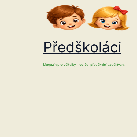
Přeskočit
na
obsah
Předškoláci
Magazín pro učitelky i rodiče, předškolní vzdělávání.