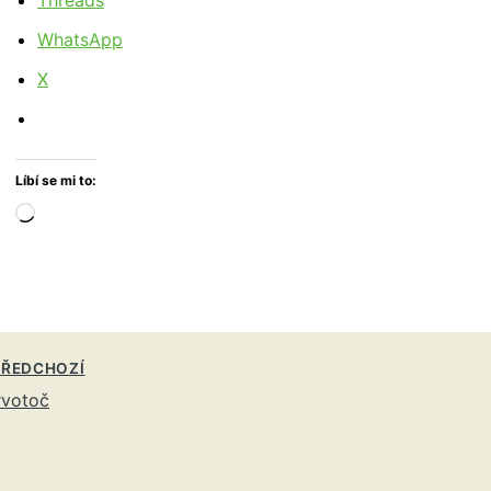
Threads
WhatsApp
X
Líbí se mi to:
Načítání…
ŘEDCHOZÍ
rvotoč