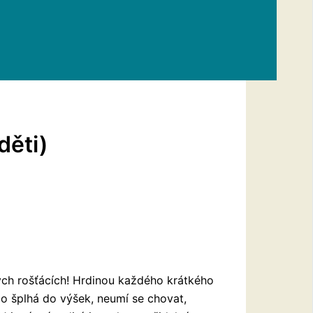
děti)
ých rošťácích! Hrdinou každého krátkého
bo šplhá do výšek, neumí se chovat,