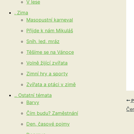
V lese
. Zima
Masopustní karneval
Přijde k nám Mikuláš
Sníh, led, mráz
Těšíme se na Vánoce
Volně žijící zvířata
Zimní hry a sporty
Zvířata a ptáci v zimě
.. Ostatní témata
P
Barvy
Če
Čím budu? Zaměstnání
Den, časové pojmy