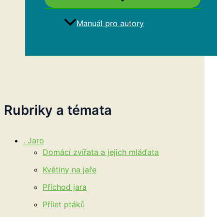
Manuál pro autory
Hledat
Rubriky a témata
. Jaro
Domácí zvířata a jejich mláďata
Květiny na jaře
Příchod jara
Přílet ptáků