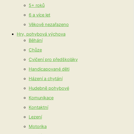
5+ roků
6 a více let
Věkově nezařazeno
Hry, pohybová výchova
Běhání
Chůze
Cvičení pro předškoláky
Handicapované děti
Házení a chytání
Hudebně pohybové
Komunikace
Kontaktní
Lezení
Motorika