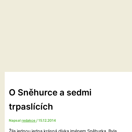
O Sněhurce a sedmi
trpaslících
Napsal
redakce
/
15.12.2014
Žila jednou jedna krásná dívka jménem Sněhurka. Byla