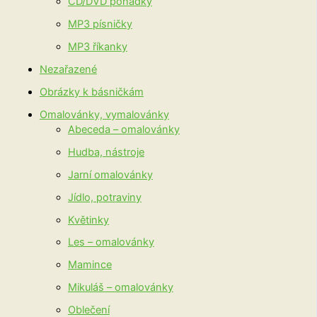
CD/DVD pohádky
MP3 písničky
MP3 říkanky
Nezařazené
Obrázky k básničkám
Omalovánky, vymalovánky
Abeceda – omalovánky
Hudba, nástroje
Jarní omalovánky
Jídlo, potraviny
Květinky
Les – omalovánky
Mamince
Mikuláš – omalovánky
Oblečení