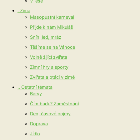
V lese
. Zima
Masopustní karneval
Přijde k nám Mikuláš
Sníh, led, mráz
Těšíme se na Vánoce
Volně žijící zvířata
Zimní hry a sporty
Zvířata a ptáci v zimě
.. Ostatní témata
Barvy
Čím budu? Zaměstnání
Den, časové pojmy
Doprava
Jídlo