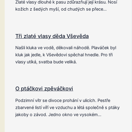
Zlaté vlasy dlouhé k pasu zdůrazňují její krásu. Nosí
kožich z šedých myší, od chudých se přece…
Tři zlaté vlasy děda Vševěda
Našli kluka ve vodě, děkovali náhodě. Plaváček byl
kluk jak jedle, k Vševědovi spěchal hnedle. Pro tři
vlasy utíká, svatba bude veliká.
O ptáčkovi zpěváčkovi
Podzimní vítr se divoce prohání v ulicích. Pestře
zbarvené listí víří ve vzduchu a létá společně s ptáky
jakoby o závod. Jedno okno ve vysokém…