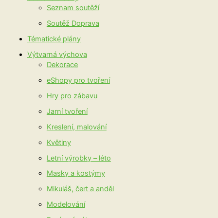
Seznam soutěží
Soutěž Doprava
Tématické plány
Výtvarná výchova
Dekorace
eShopy pro tvoření
Hry pro zábavu
Jarní tvoření
Kreslení, malování
Květiny
Letní výrobky – léto
Masky a kostýmy
Mikuláš, čert a anděl
Modelování