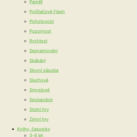
Paměť
Počítačové Flash
Pohotovost
Pozornost
Rychlost
Seznamování
Skákání
Slovní zásoba
Sluchové
Smyslové
Spolupráce
Stolní hry
Zimní hry
Knihy, časopisy
3-8 let