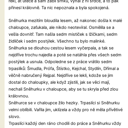
řekl, ať uteče a sám zabil srnku, vyňal z ní srdce, a to pak
přinesl královně. Ta nic nepoznala a byla spokojená.
Sněhurka mezitím bloudila lesem, až nakonec došla k malé
chaloupce, zaťukala, ale nikdo neotevíral. Osmělila se a
vešla dovnitř. Tam našla sedm mističek s lžičkami, sedm
židliček i sedm postýlek. Všechno tu bylo malinké.
Sněhurka se dlouhou cestou lesem vyčerpala, a tak se
nejdříve trochu najedla a poté se natáhla přes všech sedm
postýlek a usnula. Odpoledne se z práce vrátilo sedm
trpaslíků: Šmudla, Prófa, Štístko, Kejchal, Stydlín, Dřímal a
věčně nabručený Rejpal. Nejdříve se lekli, kdože se jim
dostal do chaloupky, ale když zjistili, jak se věci mají,
nechali Sněhurku v chaloupce, aby se tu skryla před zlou
královnou.
Sněhurce se v chaloupce žilo hezky. Trpaslíci si Sněhurku
velmi oblíbili. Vařila jim, uklízela a vždy pro ně měla přívětivé
slovo.
Trpaslíci každý den ráno chodili do práce a Sněhurku vždy