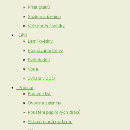
Přílet ptáků
Sázíme sazenice
Velikonoční svátky
. Léto
Letní květiny
Poznáváme hmyz
Svátek dětí
Voda
Zvířata v ZOO
. Podzim
Barevné listí
Ovoce a zelenina
Pouštění papírových draků
Sklizeň plodů podzimu