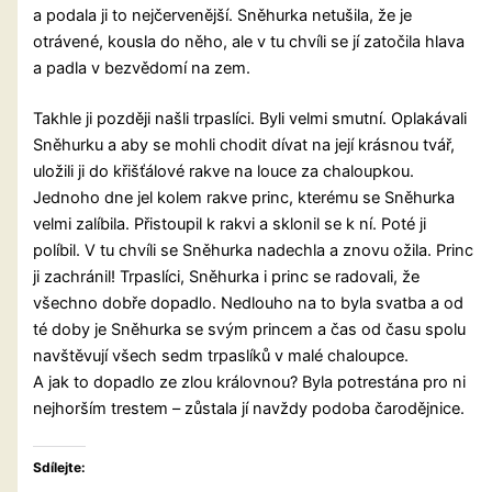
a podala ji to nejčervenější. Sněhurka netušila, že je
otrávené, kousla do něho, ale v tu chvíli se jí zatočila hlava
a padla v bezvědomí na zem.
Takhle ji později našli trpaslíci. Byli velmi smutní. Oplakávali
Sněhurku a aby se mohli chodit dívat na její krásnou tvář,
uložili ji do křišťálové rakve na louce za chaloupkou.
Jednoho dne jel kolem rakve princ, kterému se Sněhurka
velmi zalíbila. Přistoupil k rakvi a sklonil se k ní. Poté ji
políbil. V tu chvíli se Sněhurka nadechla a znovu ožila. Princ
ji zachránil! Trpaslíci, Sněhurka i princ se radovali, že
všechno dobře dopadlo. Nedlouho na to byla svatba a od
té doby je Sněhurka se svým princem a čas od času spolu
navštěvují všech sedm trpaslíků v malé chaloupce.
A jak to dopadlo ze zlou královnou? Byla potrestána pro ni
nejhorším trestem – zůstala jí navždy podoba čarodějnice.
Sdílejte: