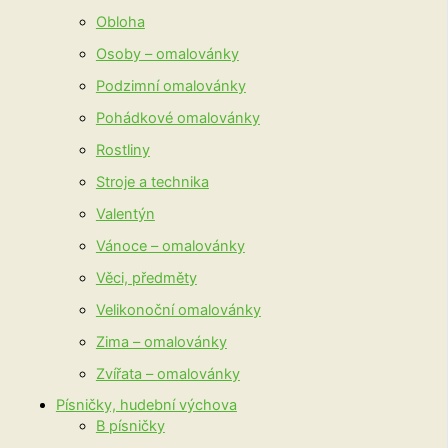
Obloha
Osoby – omalovánky
Podzimní omalovánky
Pohádkové omalovánky
Rostliny
Stroje a technika
Valentýn
Vánoce – omalovánky
Věci, předměty
Velikonoční omalovánky
Zima – omalovánky
Zvířata – omalovánky
Písničky, hudební výchova
B písničky