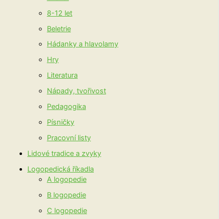
8-12 let
Beletrie
Hádanky a hlavolamy
Hry
Literatura
Nápady, tvořivost
Pedagogika
Písničky
Pracovní listy
Lidové tradice a zvyky
Logopedická říkadla
A logopedie
B logopedie
C logopedie