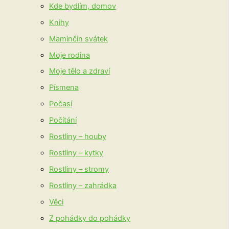
Kde bydlím, domov
Knihy
Maminčin svátek
Moje rodina
Moje tělo a zdraví
Písmena
Počasí
Počítání
Rostliny – houby
Rostliny – kytky
Rostliny – stromy
Rostliny – zahrádka
Věci
Z pohádky do pohádky