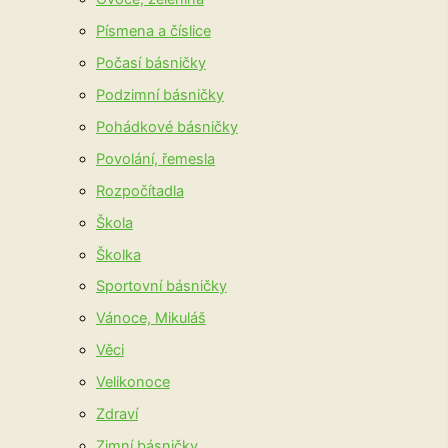
Písmena a číslice
Počasí básničky
Podzimní básničky
Pohádkové básničky
Povolání, řemesla
Rozpočítadla
Škola
Školka
Sportovní básničky
Vánoce, Mikuláš
Věci
Velikonoce
Zdraví
Zimní básničky