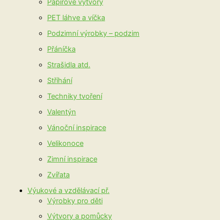
Papírové výtvory
PET láhve a víčka
Podzimní výrobky – podzim
Přáníčka
Strašidla atd.
Stříhání
Techniky tvoření
Valentýn
Vánoční inspirace
Velikonoce
Zimní inspirace
Zvířata
Výukové a vzdělávací př.
Výrobky pro děti
Výtvory a pomůcky