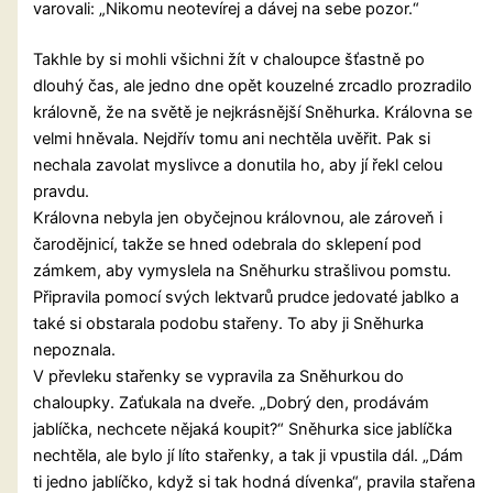
varovali: „Nikomu neotevírej a dávej na sebe pozor.“
Takhle by si mohli všichni žít v chaloupce šťastně po
dlouhý čas, ale jedno dne opět kouzelné zrcadlo prozradilo
královně, že na světě je nejkrásnější Sněhurka. Královna se
velmi hněvala. Nejdřív tomu ani nechtěla uvěřit. Pak si
nechala zavolat myslivce a donutila ho, aby jí řekl celou
pravdu.
Královna nebyla jen obyčejnou královnou, ale zároveň i
čarodějnicí, takže se hned odebrala do sklepení pod
zámkem, aby vymyslela na Sněhurku strašlivou pomstu.
Připravila pomocí svých lektvarů prudce jedovaté jablko a
také si obstarala podobu stařeny. To aby ji Sněhurka
nepoznala.
V převleku stařenky se vypravila za Sněhurkou do
chaloupky. Zaťukala na dveře. „Dobrý den, prodávám
jablíčka, nechcete nějaká koupit?“ Sněhurka sice jablíčka
nechtěla, ale bylo jí líto stařenky, a tak ji vpustila dál. „Dám
ti jedno jablíčko, když si tak hodná dívenka“, pravila stařena