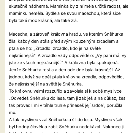
skutečně nádherná. Maminka by z ní měla určitě radost, ale
maminku neměla. Bydlela se svou macechou, která sice
byla také moc krásná, ale také zlá.
Macecha, a zároveň královna hradu, ve kterém Sněhurka
žila, každý den stála před svým kouzelným zrcadlem a
ptala se ho: „Zrcadlo, zrcadlo, kdo je na světě
nejkrásnější?“ A zrcadlo vždy odpovědělo:
„Vy paní má, vy
jste ze všech nejkrásnější.“ A královna byla spokojená.
Jenže Sněhurka rostla a den ode dne byla krásnější. Až
jednou, když se opět ptala královna zrcadla, odpovědělo,
že nejkrásnější na světě je Sněhurka.
To královnu velmi rozzuřilo a zavolala si k sobě myslivce.
„Odvedeš Sněhurku do lesa, tam ji zabiješ a na důkaz, žes
tak provedl, mi v téhle truhle přineseš její srdce“, poručila
mu.
A tak myslivec vzal Sněhurku a šli do lesa. Myslivec však
byl hodný člověk a zabít Sněhurku nedokázal. Nakonec ji