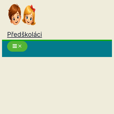
Přeskočit
na
obsah
Předškoláci
Hledat