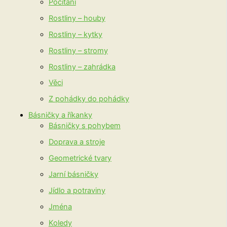
Počítání
Rostliny – houby
Rostliny – kytky
Rostliny – stromy
Rostliny – zahrádka
Věci
Z pohádky do pohádky
Básničky a říkanky
Básničky s pohybem
Doprava a stroje
Geometrické tvary
Jarní básničky
Jídlo a potraviny
Jména
Koledy