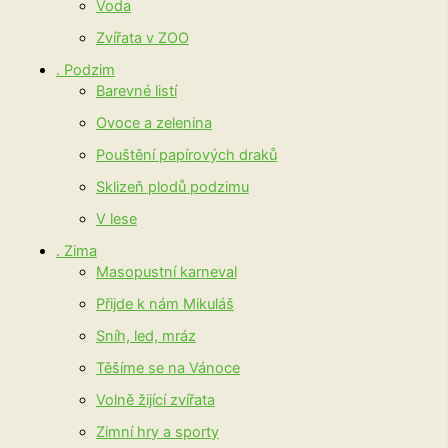
Voda
Zvířata v ZOO
. Podzim
Barevné listí
Ovoce a zelenina
Pouštění papírových draků
Sklizeň plodů podzimu
V lese
. Zima
Masopustní karneval
Přijde k nám Mikuláš
Sníh, led, mráz
Těšíme se na Vánoce
Volně žijící zvířata
Zimní hry a sporty