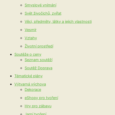
Smyslové vnímání
Svět živočichů, zvířat
Věci, předměty, látky a jejich vlastnosti
Vesmír
Vztahy
Životní prostředí
Soutěže o ceny
Seznam soutěží
Soutěž Doprava
Tématické plány
Výtvarná výchova
Dekorace
eShopy pro tvoření
Hry pro zábavu
Jarní tvoření