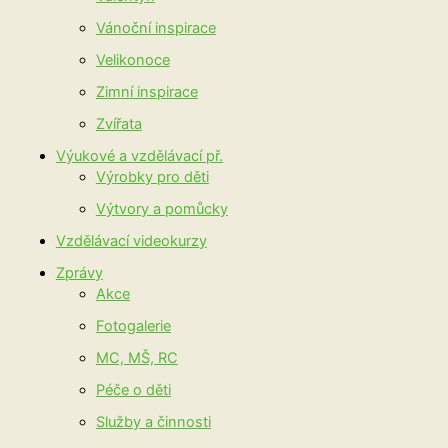
Vánoční inspirace
Velikonoce
Zimní inspirace
Zvířata
Výukové a vzdělávací př.
Výrobky pro děti
Výtvory a pomůcky
Vzdělávací videokurzy
Zprávy
Akce
Fotogalerie
MC, MŠ, RC
Péče o děti
Služby a činnosti