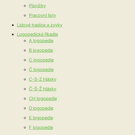
Písničky
Pracovní listy
Lidové tradice a zvyky
Logopedická říkadla
A logopedie
B logopedie
C logopedie
Č logopedie
C-S-Z hlásky
Č-Š-Ž hlásky
CH logopedie
D logopedie
E logopedie
F logopedie