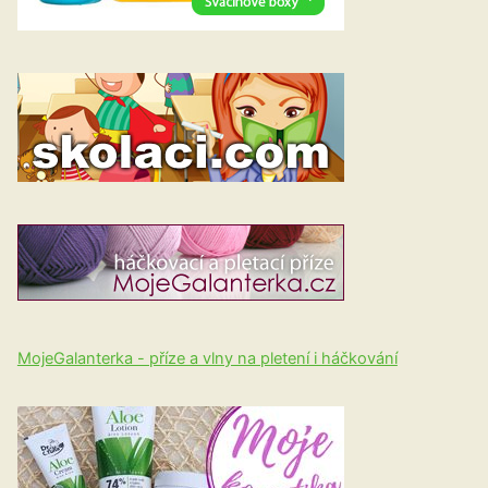
MojeGalanterka - příze a vlny na pletení i háčkování