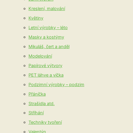
Kreslení, malování
Květiny
Letní výrobky – léto
Masky a kostýmy
Mikuláš, čert a anděl
Modelování
Papírové výtvory
PET láhve a víčka
Podzimní výrobky – podzim
Přáníčka
Strašidla atd.
Stříhání
Techniky tvoření
Valentýn