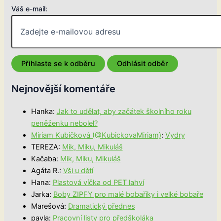
Váš e-mail:
Nejnovější komentáře
Hanka
:
Jak to udělat, aby začátek školního roku
peněženku nebolel?
Miriam Kubičková (@KubickovaMiriam)
:
Vydry
TEREZA
:
Mik, Miku, Mikuláš
Kačaba
:
Mik, Miku, Mikuláš
Agáta R.
:
Vši u dětí
Hana
:
Plastová víčka od PET lahví
Jarka
:
Boby ZIPFY pro malé bobaříky i velké bobaře
Marešová
:
Dramatický přednes
pavla
:
Pracovní listy pro předškoláka