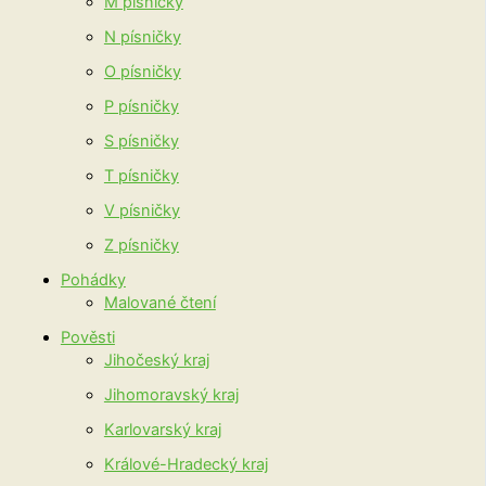
M písničky
N písničky
O písničky
P písničky
S písničky
T písničky
V písničky
Z písničky
Pohádky
Malované čtení
Pověsti
Jihočeský kraj
Jihomoravský kraj
Karlovarský kraj
Králové-Hradecký kraj