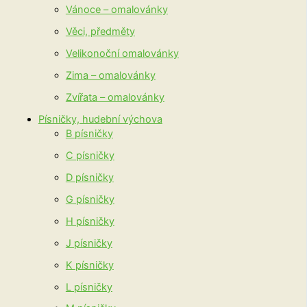
Vánoce – omalovánky
Věci, předměty
Velikonoční omalovánky
Zima – omalovánky
Zvířata – omalovánky
Písničky, hudební výchova
B písničky
C písničky
D písničky
G písničky
H písničky
J písničky
K písničky
L písničky