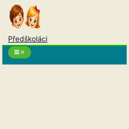
Přeskočit
na
obsah
Předškoláci
Hledat