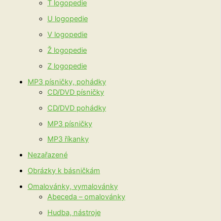
T logopedie
U logopedie
V logopedie
Ž logopedie
Z logopedie
MP3 písničky, pohádky
CD/DVD písničky
CD/DVD pohádky
MP3 písničky
MP3 říkanky
Nezařazené
Obrázky k básničkám
Omalovánky, vymalovánky
Abeceda – omalovánky
Hudba, nástroje