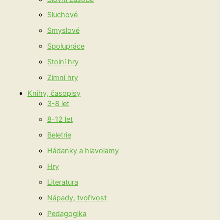
Sluchové
Smyslové
Spolupráce
Stolní hry
Zimní hry
Knihy, časopisy
3-8 let
8-12 let
Beletrie
Hádanky a hlavolamy
Hry
Literatura
Nápady, tvořivost
Pedagogika