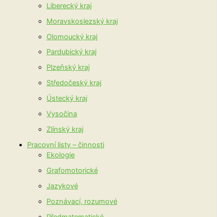
Liberecký kraj
Moravskoslezský kraj
Olomoucký kraj
Pardubický kraj
Plzeňský kraj
Středočeský kraj
Ústecký kraj
Vysočina
Zlínský kraj
Pracovní listy – činnosti
Ekologie
Grafomotorické
Jazykové
Poznávací, rozumové
Předmatematické