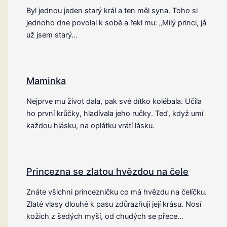
Byl jednou jeden starý král a ten měl syna. Toho si
jednoho dne povolal k sobě a řekl mu: „Milý princi, já
už jsem starý…
Maminka
Nejprve mu život dala, pak své dítko kolébala. Učila
ho první krůčky, hladívala jeho ručky. Teď, když umí
každou hlásku, na oplátku vrátí lásku.
Princezna se zlatou hvězdou na čele
Znáte všichni princezničku co má hvězdu na čelíčku.
Zlaté vlasy dlouhé k pasu zdůrazňují její krásu. Nosí
kožich z šedých myší, od chudých se přece…