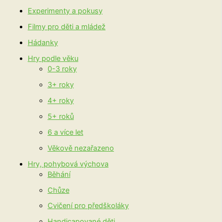
Experimenty a pokusy
Filmy pro děti a mládež
Hádanky
Hry podle věku
0-3 roky
3+ roky
4+ roky
5+ roků
6 a více let
Věkově nezařazeno
Hry, pohybová výchova
Běhání
Chůze
Cvičení pro předškoláky
Handicapované děti