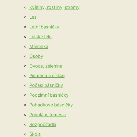
Květiny, rostliny, stromy
Les
Letní básničky
Lidské tělo
Maminka
Osoby
Ovoce, zelenina
Písmena a číslice
Počasí básničky
Podzimní básničky
Pohádkové básničky
Povolání, řemesla
Rozpočítadla
Škola