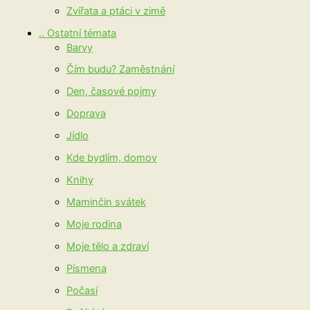
Zvířata a ptáci v zimě
.. Ostatní témata
Barvy
Čím budu? Zaměstnání
Den, časové pojmy
Doprava
Jídlo
Kde bydlím, domov
Knihy
Maminčin svátek
Moje rodina
Moje tělo a zdraví
Písmena
Počasí