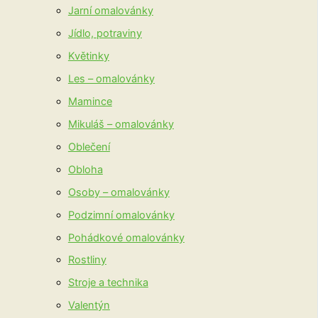
Jarní omalovánky
Jídlo, potraviny
Květinky
Les – omalovánky
Mamince
Mikuláš – omalovánky
Oblečení
Obloha
Osoby – omalovánky
Podzimní omalovánky
Pohádkové omalovánky
Rostliny
Stroje a technika
Valentýn