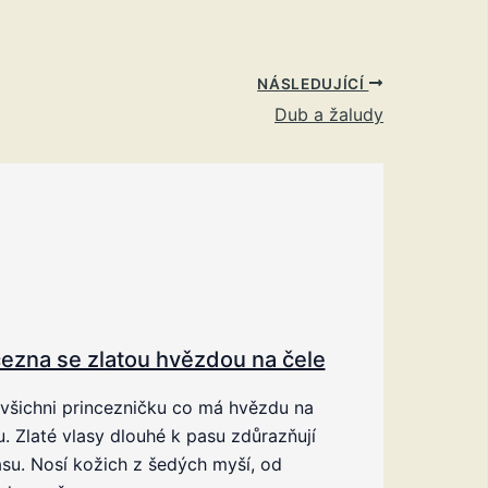
NÁSLEDUJÍCÍ
Dub a žaludy
cezna se zlatou hvězdou na čele
všichni princezničku co má hvězdu na
u. Zlaté vlasy dlouhé k pasu zdůrazňují
rásu. Nosí kožich z šedých myší, od