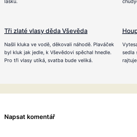
lásku.
chudý
Tři zlaté vlasy děda Vševěda
Houp
Našli kluka ve vodě, děkovali náhodě. Plaváček
Vytes
byl kluk jak jedle, k Vševědovi spěchal hnedle.
sedla 
Pro tři vlasy utíká, svatba bude veliká.
rajtuj
Napsat komentář