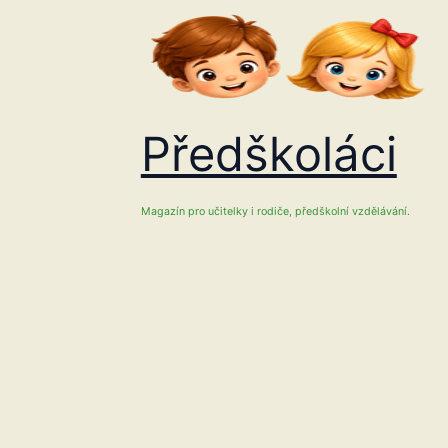
Přeskočit
na
obsah
Předškoláci
Magazín pro učitelky i rodiče, předškolní vzdělávání.