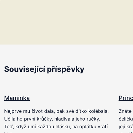
r
Související příspěvky
Maminka
Prin
Nejprve mu život dala, pak své dítko kolébala.
Znáte 
Učila ho první krůčky, hladívala jeho ručky.
čelíčk
Teď, když umí každou hlásku, na oplátku vrátí
její k