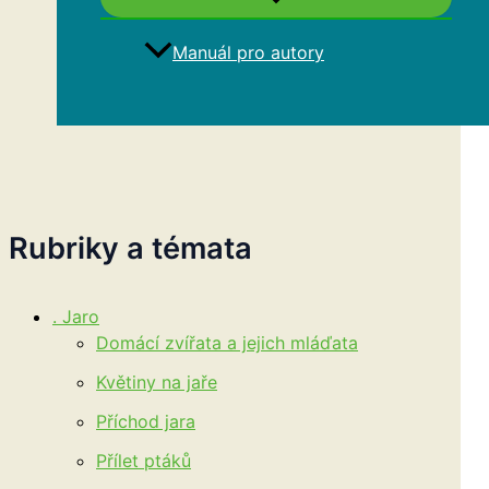
Manuál pro autory
Hledat
Rubriky a témata
. Jaro
Domácí zvířata a jejich mláďata
Květiny na jaře
Příchod jara
Přílet ptáků