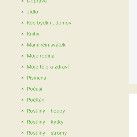
Doprava
Jídlo
Kde bydlím, domov
Knihy
Maminčin svátek
Moje rodina
Moje tělo a zdraví
Písmena
Počasí
Počítání
Rostliny – houby
Rostliny – kytky
Rostliny – stromy