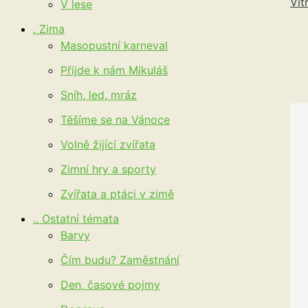
Vít
V lese
. Zima
Masopustní karneval
Přijde k nám Mikuláš
Sníh, led, mráz
Těšíme se na Vánoce
Volně žijící zvířata
Zimní hry a sporty
Zvířata a ptáci v zimě
.. Ostatní témata
Barvy
Čím budu? Zaměstnání
Den, časové pojmy