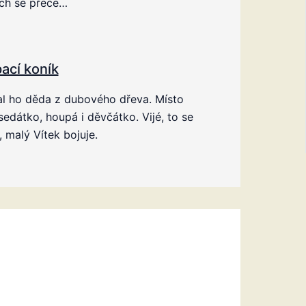
ch se přece…
ací koník
al ho děda z dubového dřeva. Místo
sedátko, houpá i děvčátko. Vijé, to se
e, malý Vítek bojuje.