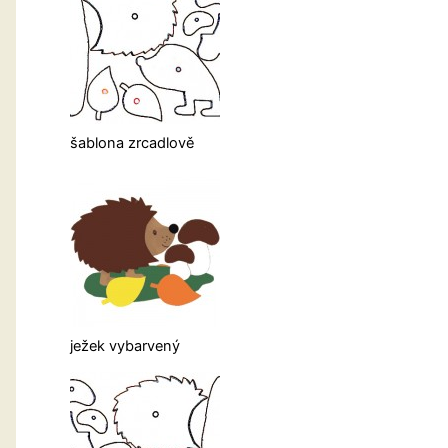
šablona zrcadlově
ježek vybarvený