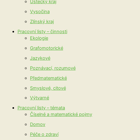
Ústecký kraj
Vysočina
Zlínský kraj
Pracovní listy – činnosti
Ekologie
Grafomotorické
Jazykové
Poznávací, rozumové
Předmatematické
Smyslové, citové
Výtvarné
Pracovní listy – témata
Číselné a matematické pojmy
Domov
Péče o zdraví