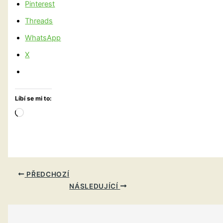
Pinterest
Threads
WhatsApp
X
Líbí se mi to:
Načítání…
PŘEDCHOZÍ
NÁSLEDUJÍCÍ