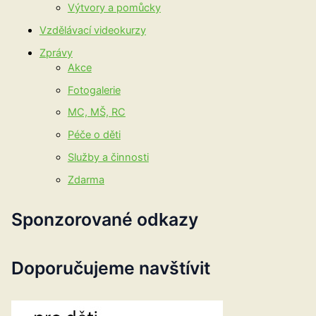
Výtvory a pomůcky
Vzdělávací videokurzy
Zprávy
Akce
Fotogalerie
MC, MŠ, RC
Péče o děti
Služby a činnosti
Zdarma
Sponzorované odkazy
Doporučujeme navštívit