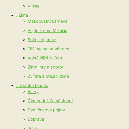
V lese
. Zima
Masopustní karneval
Přijde k nám Mikuláš
Sníh, led, mráz
Těšíme se na Vánoce
Volně žijící zvířata
Zimní hry a sporty
Zvířata a ptáci v zimě
.. Ostatní témata
Barvy
Čím budu? Zaměstnání
Den, časové pojmy
Doprava
Jídlo