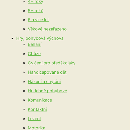
4+ roky
5+ roků
6 a více let
Věkově nezařazeno
Hry, pohybová výchova
Běhání
Chůze
Cvičení pro předškoláky
Handicapované děti
Házení a chytání
Hudebně pohybové
Komunikace
Kontaktní
Lezení
Motorika