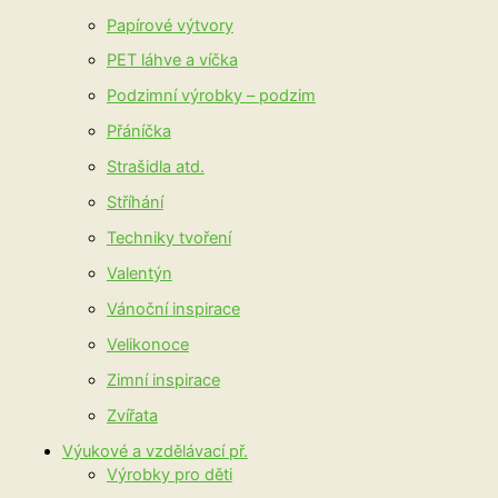
Papírové výtvory
PET láhve a víčka
Podzimní výrobky – podzim
Přáníčka
Strašidla atd.
Stříhání
Techniky tvoření
Valentýn
Vánoční inspirace
Velikonoce
Zimní inspirace
Zvířata
Výukové a vzdělávací př.
Výrobky pro děti