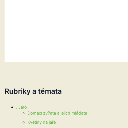
Rubriky a témata
. Jaro
Domácí zvířata a jejich mláďata
Květiny na jaře