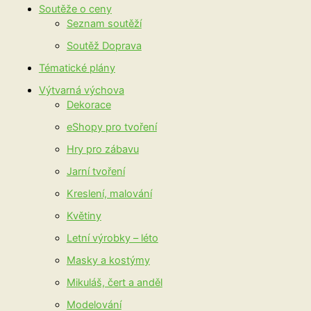
Soutěže o ceny
Seznam soutěží
Soutěž Doprava
Tématické plány
Výtvarná výchova
Dekorace
eShopy pro tvoření
Hry pro zábavu
Jarní tvoření
Kreslení, malování
Květiny
Letní výrobky – léto
Masky a kostýmy
Mikuláš, čert a anděl
Modelování