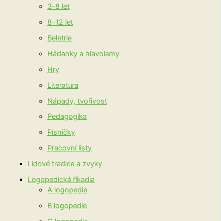
3-8 let
8-12 let
Beletrie
Hádanky a hlavolamy
Hry
Literatura
Nápady, tvořivost
Pedagogika
Písničky
Pracovní listy
Lidové tradice a zvyky
Logopedická říkadla
A logopedie
B logopedie