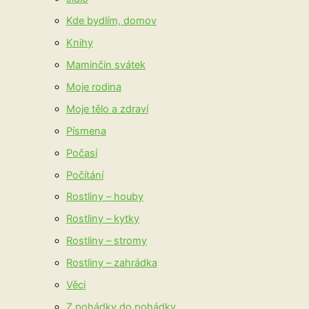
Kde bydlím, domov
Knihy
Maminčin svátek
Moje rodina
Moje tělo a zdraví
Písmena
Počasí
Počítání
Rostliny – houby
Rostliny – kytky
Rostliny – stromy
Rostliny – zahrádka
Věci
Z pohádky do pohádky