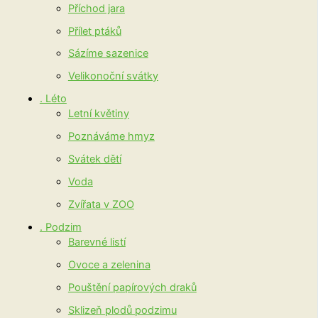
Příchod jara
Přílet ptáků
Sázíme sazenice
Velikonoční svátky
. Léto
Letní květiny
Poznáváme hmyz
Svátek dětí
Voda
Zvířata v ZOO
. Podzim
Barevné listí
Ovoce a zelenina
Pouštění papírových draků
Sklizeň plodů podzimu