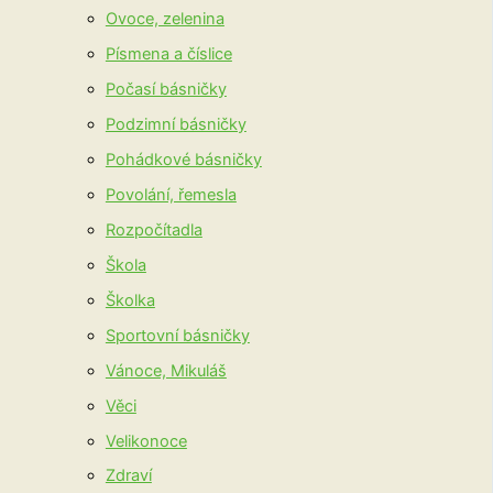
Ovoce, zelenina
Písmena a číslice
Počasí básničky
Podzimní básničky
Pohádkové básničky
Povolání, řemesla
Rozpočítadla
Škola
Školka
Sportovní básničky
Vánoce, Mikuláš
Věci
Velikonoce
Zdraví