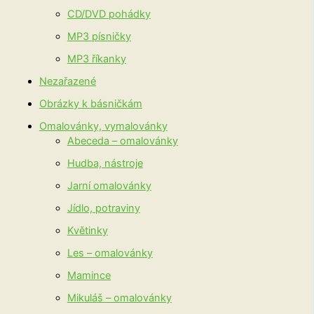
CD/DVD pohádky
MP3 písničky
MP3 říkanky
Nezařazené
Obrázky k básničkám
Omalovánky, vymalovánky
Abeceda – omalovánky
Hudba, nástroje
Jarní omalovánky
Jídlo, potraviny
Květinky
Les – omalovánky
Mamince
Mikuláš – omalovánky