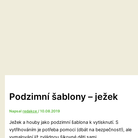
Podzimní šablony – ježek
Napsal
redakce
/
10.08.2019
Ježek a houby jako podzimní šablona k vytisknutí. S
vytřihováním je potřeba pomoci (dbát na bezpečnost!), ale
vymalování již zvládnou šikovné děti sami.