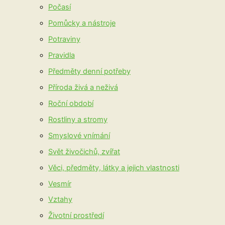
Počasí
Pomůcky a nástroje
Potraviny
Pravidla
Předměty denní potřeby
Příroda živá a neživá
Roční období
Rostliny a stromy
Smyslové vnímání
Svět živočichů, zvířat
Věci, předměty, látky a jejich vlastnosti
Vesmír
Vztahy
Životní prostředí