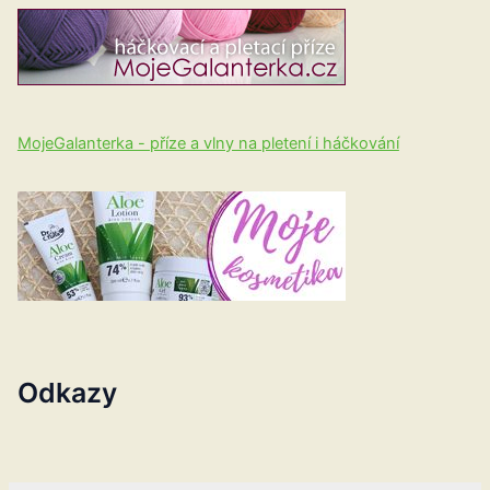
MojeGalanterka - příze a vlny na pletení i háčkování
Odkazy