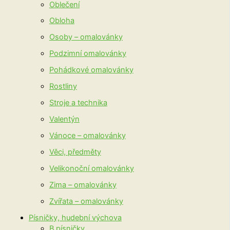
Oblečení
Obloha
Osoby – omalovánky
Podzimní omalovánky
Pohádkové omalovánky
Rostliny
Stroje a technika
Valentýn
Vánoce – omalovánky
Věci, předměty
Velikonoční omalovánky
Zima – omalovánky
Zvířata – omalovánky
Písničky, hudební výchova
B písničky