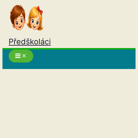
Přeskočit
na
obsah
Předškoláci
Hledat