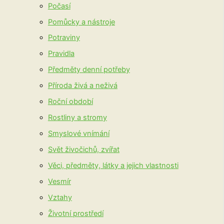
Počasí
Pomůcky a nástroje
Potraviny
Pravidla
Předměty denní potřeby
Příroda živá a neživá
Roční období
Rostliny a stromy
Smyslové vnímání
Svět živočichů, zvířat
Věci, předměty, látky a jejich vlastnosti
Vesmír
Vztahy
Životní prostředí