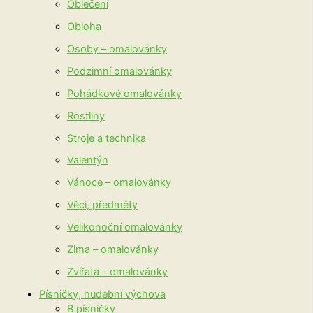
Oblečení
Obloha
Osoby – omalovánky
Podzimní omalovánky
Pohádkové omalovánky
Rostliny
Stroje a technika
Valentýn
Vánoce – omalovánky
Věci, předměty
Velikonoční omalovánky
Zima – omalovánky
Zvířata – omalovánky
Písničky, hudební výchova
B písničky