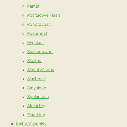
Paměť
Počítačové Flash
Pohotovost
Pozornost
Rychlost
Seznamování
Skákání
Slovní zásoba
Sluchové
Smyslové
Spolupráce
Stolní hry
Zimní hry
Knihy, časopisy