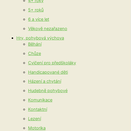
4+ roky
5+ roků
6 a více let
Věkově nezařazeno
Hry, pohybová výchova
Běhání
Chůze
Cvičení pro předškoláky
Handicapované děti
Házení a chytání
Hudebně pohybové
Komunikace
Kontaktní
Lezení
Motorika