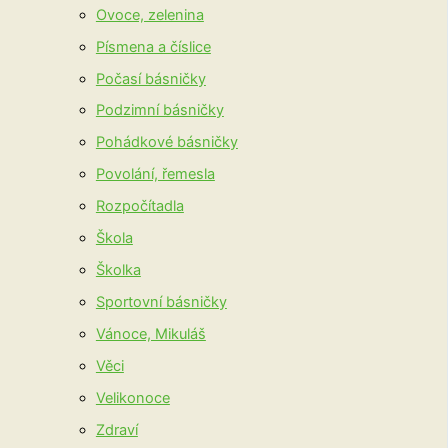
Ovoce, zelenina
Písmena a číslice
Počasí básničky
Podzimní básničky
Pohádkové básničky
Povolání, řemesla
Rozpočítadla
Škola
Školka
Sportovní básničky
Vánoce, Mikuláš
Věci
Velikonoce
Zdraví