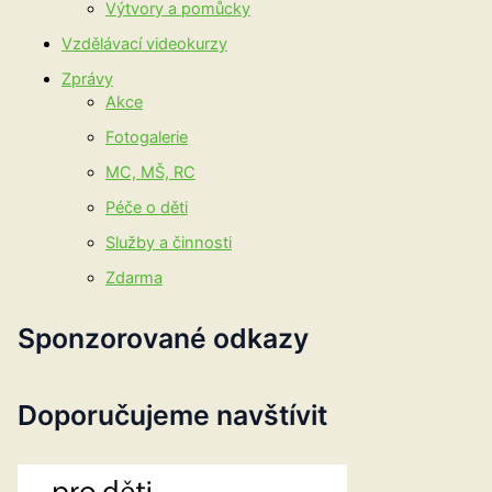
Výtvory a pomůcky
Vzdělávací videokurzy
Zprávy
Akce
Fotogalerie
MC, MŠ, RC
Péče o děti
Služby a činnosti
Zdarma
Sponzorované odkazy
Doporučujeme navštívit