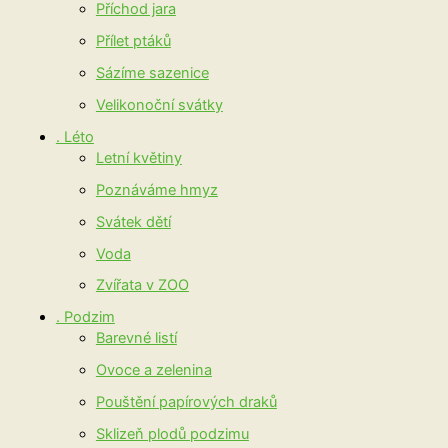
Příchod jara
Přílet ptáků
Sázíme sazenice
Velikonoční svátky
. Léto
Letní květiny
Poznáváme hmyz
Svátek dětí
Voda
Zvířata v ZOO
. Podzim
Barevné listí
Ovoce a zelenina
Pouštění papírových draků
Sklizeň plodů podzimu