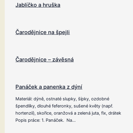
Jablíčko a hruška
Čarodějnice na špejli
Čarodějnice – závěsná
Panáček a panenka z dýní
Materiál: dýně, ostnaté slupky, šípky, ozdobné
špendlíky, dlouhé feferonky, sušené květy (např.
hortenzií), skořice, oranžová a zelená juta, fix, drátek
Popis práce: 1. Panáček. Na…