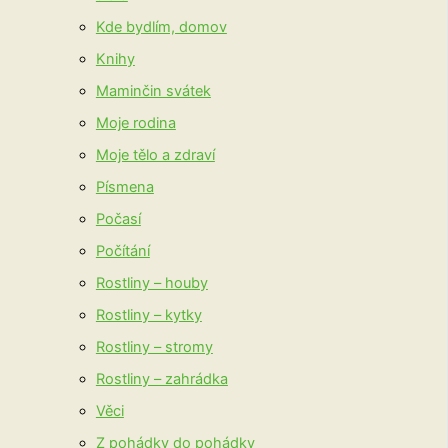
Kde bydlím, domov
Knihy
Maminčin svátek
Moje rodina
Moje tělo a zdraví
Písmena
Počasí
Počítání
Rostliny – houby
Rostliny – kytky
Rostliny – stromy
Rostliny – zahrádka
Věci
Z pohádky do pohádky