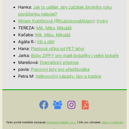
Hanka
:
Jak to udělat, aby začátek školního roku
peněženku nebolel?
Miriam Kubičková (@KubickovaMiriam)
:
Vydry
TEREZA
:
Mik, Miku, Mikuláš
Kačaba
:
Mik, Miku, Mikuláš
Agáta R.
:
Vši u dětí
Hana
:
Plastová víčka od PET lahví
Jarka
:
Boby ZIPFY pro malé bobaříky i velké bobaře
Marešová
:
Dramatický přednes
pavla
:
Pracovní listy pro předškoláka
Petra M
:
Velikonoční nápady, tipy a tradice
Tento portál mediálně zastupuje
Impression Media, s.r.o.
| Info pro uživatele:
sběr a využití dat