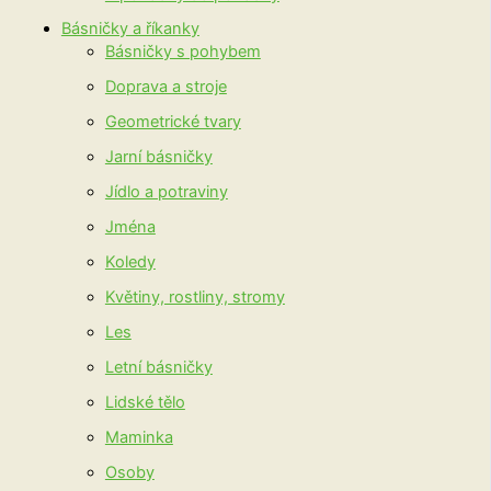
Básničky a říkanky
Básničky s pohybem
Doprava a stroje
Geometrické tvary
Jarní básničky
Jídlo a potraviny
Jména
Koledy
Květiny, rostliny, stromy
Les
Letní básničky
Lidské tělo
Maminka
Osoby