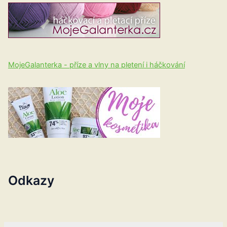
MojeGalanterka - příze a vlny na pletení i háčkování
Odkazy