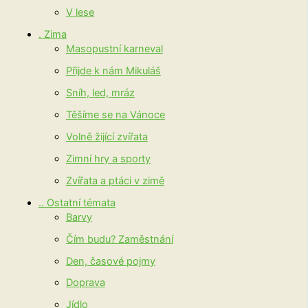
V lese
. Zima
Masopustní karneval
Přijde k nám Mikuláš
Sníh, led, mráz
Těšíme se na Vánoce
Volně žijící zvířata
Zimní hry a sporty
Zvířata a ptáci v zimě
.. Ostatní témata
Barvy
Čím budu? Zaměstnání
Den, časové pojmy
Doprava
Jídlo