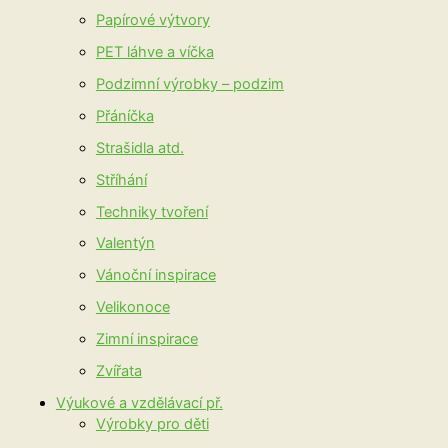
Papírové výtvory
PET láhve a víčka
Podzimní výrobky – podzim
Přáníčka
Strašidla atd.
Stříhání
Techniky tvoření
Valentýn
Vánoční inspirace
Velikonoce
Zimní inspirace
Zvířata
Výukové a vzdělávací př.
Výrobky pro děti