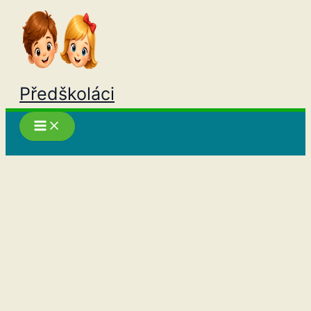
Přeskočit
na
obsah
Předškoláci
Hledat