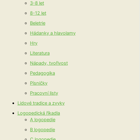
3-8 let
8-12 let
Beletrie
Hádanky a hlavolamy
Hry
Literatura
Nápady, tvořivost
Pedagogika
Písničky
Pracovní listy
Lidové tradice a zvyky
Logopedická říkadla
A logopedie
B logopedie
C logopedie