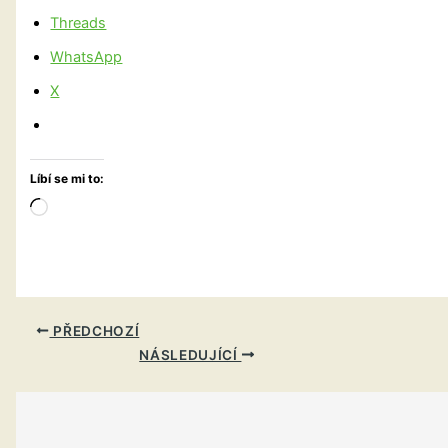
Threads
WhatsApp
X
Líbí se mi to:
Načítání…
PŘEDCHOZÍ
NÁSLEDUJÍCÍ