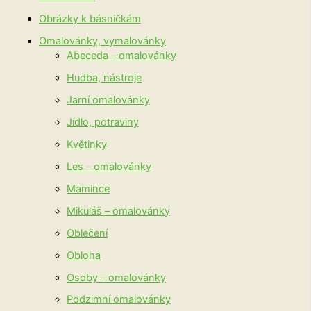
Obrázky k básničkám
Omalovánky, vymalovánky
Abeceda – omalovánky
Hudba, nástroje
Jarní omalovánky
Jídlo, potraviny
Květinky
Les – omalovánky
Mamince
Mikuláš – omalovánky
Oblečení
Obloha
Osoby – omalovánky
Podzimní omalovánky