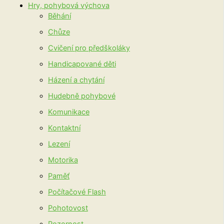
Hry, pohybová výchova
Běhání
Chůze
Cvičení pro předškoláky
Handicapované děti
Házení a chytání
Hudebně pohybové
Komunikace
Kontaktní
Lezení
Motorika
Paměť
Počítačové Flash
Pohotovost
Pozornost