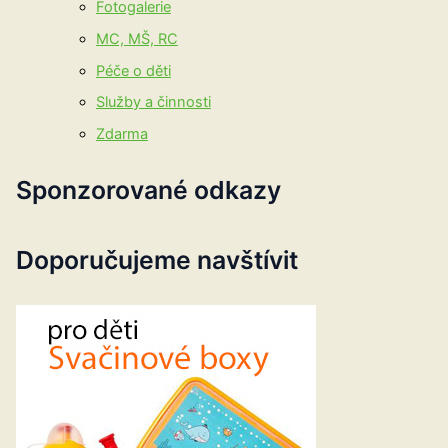
Fotogalerie
MC, MŠ, RC
Péče o děti
Služby a činnosti
Zdarma
Sponzorované odkazy
Doporučujeme navštívit