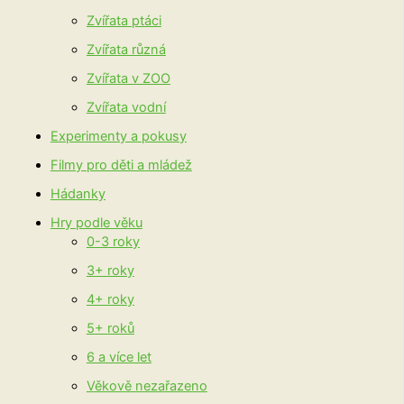
Zvířata ptáci
Zvířata různá
Zvířata v ZOO
Zvířata vodní
Experimenty a pokusy
Filmy pro děti a mládež
Hádanky
Hry podle věku
0-3 roky
3+ roky
4+ roky
5+ roků
6 a více let
Věkově nezařazeno