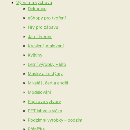
Výtvarná výchova
Dekorace
eShopy pro tvoření
Hry pro zábavu
Jarní tvoření
Kreslení, malování
Květiny
Letní výrobky – léto
Masky a kostýmy
Mikuláš, čert a anděl
Modelování
Papírové výtvory
PET láhve a víčka
Podzimní výrobky – podzim
Přáníčka