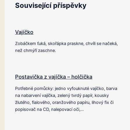
Související příspěvky
Vajíčko
Zobáčkem ťuká, skořápka praskne, chvíli se načeká,
než chmýří zaschne.
Postavička z vajíčka – holčička
Potřebné pomůcky: jedno vyfouknuté vajíčko, barva
na nabarvení vajíčka, zelený tvrdý papír, kousky
žlutého, fialového, oranžového papíru, lihový fix či
popisovač na CD, nalepovací oči,…