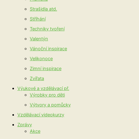
Strašidla atd.
Stříhání
Techniky tvoření
Valentýn
Vánoční inspirace
Velikonoce
Zimní inspirace
Zvířata
Výukové a vzdělávací př.
Výrobky pro děti
Výtvory a pomůcky
Vzdělávací videokurzy
Zprávy
Akce