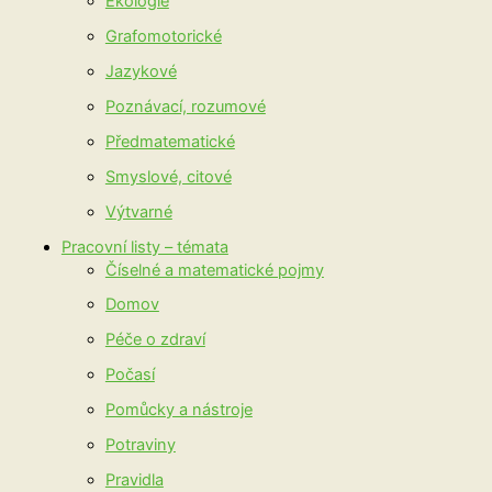
Ekologie
Grafomotorické
Jazykové
Poznávací, rozumové
Předmatematické
Smyslové, citové
Výtvarné
Pracovní listy – témata
Číselné a matematické pojmy
Domov
Péče o zdraví
Počasí
Pomůcky a nástroje
Potraviny
Pravidla