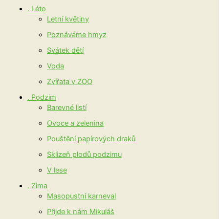
. Léto
Letní květiny
Poznáváme hmyz
Svátek dětí
Voda
Zvířata v ZOO
. Podzim
Barevné listí
Ovoce a zelenina
Pouštění papírových draků
Sklizeň plodů podzimu
V lese
. Zima
Masopustní karneval
Přijde k nám Mikuláš