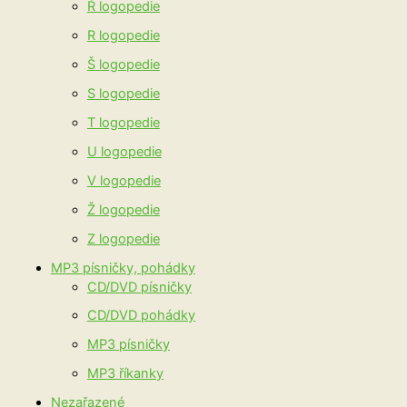
Ř logopedie
R logopedie
Š logopedie
S logopedie
T logopedie
U logopedie
V logopedie
Ž logopedie
Z logopedie
MP3 písničky, pohádky
CD/DVD písničky
CD/DVD pohádky
MP3 písničky
MP3 říkanky
Nezařazené