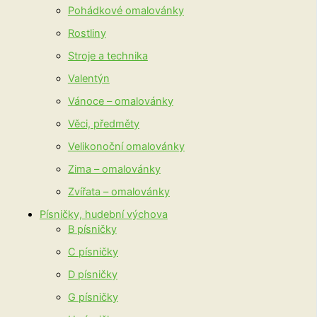
Pohádkové omalovánky
Rostliny
Stroje a technika
Valentýn
Vánoce – omalovánky
Věci, předměty
Velikonoční omalovánky
Zima – omalovánky
Zvířata – omalovánky
Písničky, hudební výchova
B písničky
C písničky
D písničky
G písničky