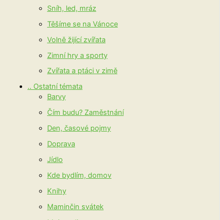
Sníh, led, mráz
Těšíme se na Vánoce
Volně žijící zvířata
Zimní hry a sporty
Zvířata a ptáci v zimě
.. Ostatní témata
Barvy
Čím budu? Zaměstnání
Den, časové pojmy
Doprava
Jídlo
Kde bydlím, domov
Knihy
Maminčin svátek