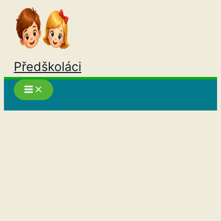
Přeskočit
na
obsah
Předškoláci
Hledat