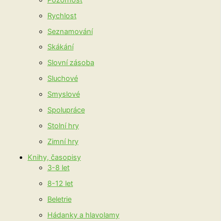
Rychlost
Seznamování
Skákání
Slovní zásoba
Sluchové
Smyslové
Spolupráce
Stolní hry
Zimní hry
Knihy, časopisy
3-8 let
8-12 let
Beletrie
Hádanky a hlavolamy