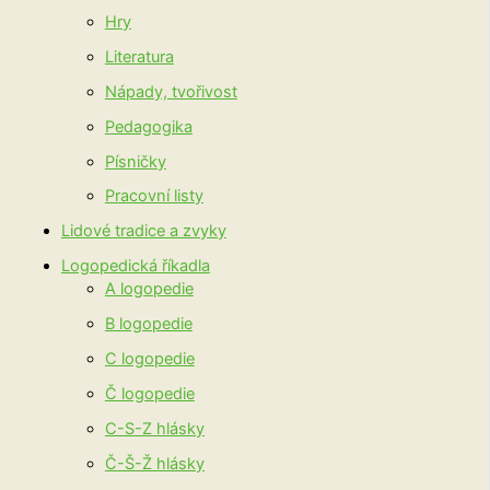
Hry
Literatura
Nápady, tvořivost
Pedagogika
Písničky
Pracovní listy
Lidové tradice a zvyky
Logopedická říkadla
A logopedie
B logopedie
C logopedie
Č logopedie
C-S-Z hlásky
Č-Š-Ž hlásky