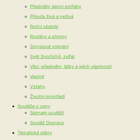
Předměty denní potřeby
Příroda živá a neživá
Roční období
Rostliny a stromy
Smyslové vnímání
Svět živočichů, zvířat
Věci, předměty, látky a jejich vlastnosti
Vesmír
Vztahy
Životní prostředí
Soutěže o ceny
Seznam soutěží
Soutěž Doprava
Tématické plány