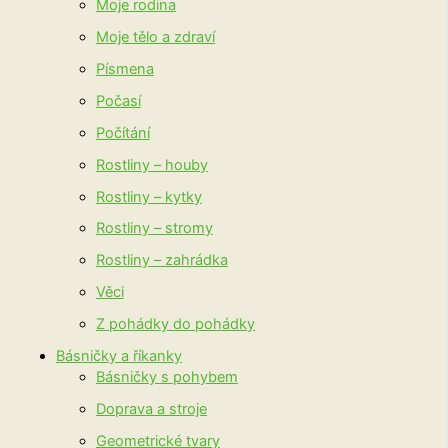
Moje rodina
Moje tělo a zdraví
Písmena
Počasí
Počítání
Rostliny – houby
Rostliny – kytky
Rostliny – stromy
Rostliny – zahrádka
Věci
Z pohádky do pohádky
Básničky a říkanky
Básničky s pohybem
Doprava a stroje
Geometrické tvary