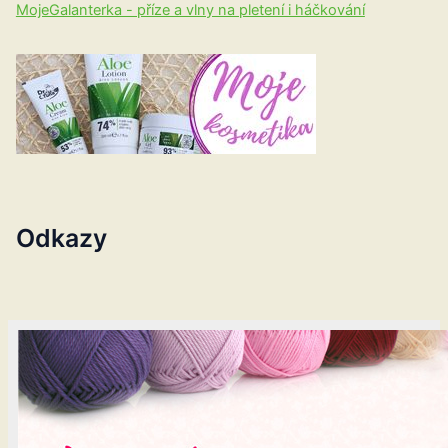
MojeGalanterka - příze a vlny na pletení i háčkování
Odkazy