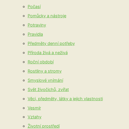
Počasí
Pomůcky a nástroje
Potraviny
Pravidla
Předměty denní potřeby
Příroda živá a neživá
Roční období
Rostliny a stromy
Smyslové vnímání
Svět živočichů, zvířat
Věci, předměty, látky a jejich vlastnosti
Vesmír
Vztahy
Životní prostředí