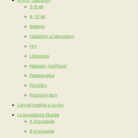
Knihy, časopisy
3-8 let
8-12 let
Beletrie
Hádanky a hlavolamy
Hry
Literatura
Nápady, tvořivost
Pedagogika
Písničky
Pracovní listy
Lidové tradice a zvyky
Logopedická říkadla
A logopedie
B logopedie