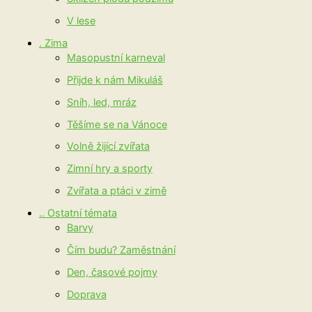
V lese
. Zima
Masopustní karneval
Přijde k nám Mikuláš
Sníh, led, mráz
Těšíme se na Vánoce
Volně žijící zvířata
Zimní hry a sporty
Zvířata a ptáci v zimě
.. Ostatní témata
Barvy
Čím budu? Zaměstnání
Den, časové pojmy
Doprava