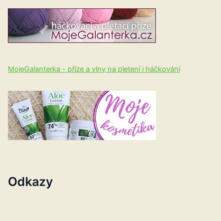
MojeGalanterka - příze a vlny na pletení i háčkování
Odkazy