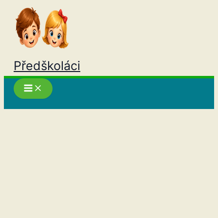
Přeskočit
na
obsah
Předškoláci
Hledat