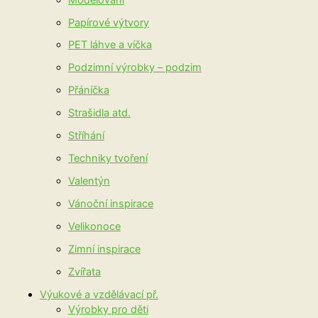
Papírové výtvory
PET láhve a víčka
Podzimní výrobky – podzim
Přáníčka
Strašidla atd.
Stříhání
Techniky tvoření
Valentýn
Vánoční inspirace
Velikonoce
Zimní inspirace
Zvířata
Výukové a vzdělávací př.
Výrobky pro děti