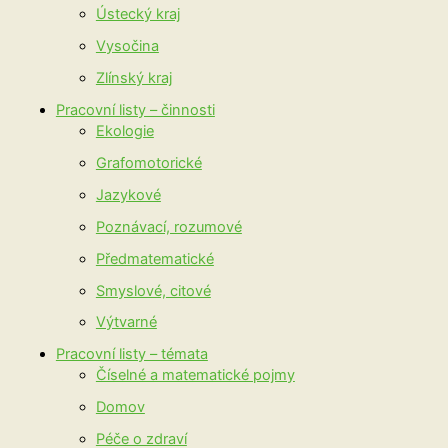
Ústecký kraj
Vysočina
Zlínský kraj
Pracovní listy – činnosti
Ekologie
Grafomotorické
Jazykové
Poznávací, rozumové
Předmatematické
Smyslové, citové
Výtvarné
Pracovní listy – témata
Číselné a matematické pojmy
Domov
Péče o zdraví