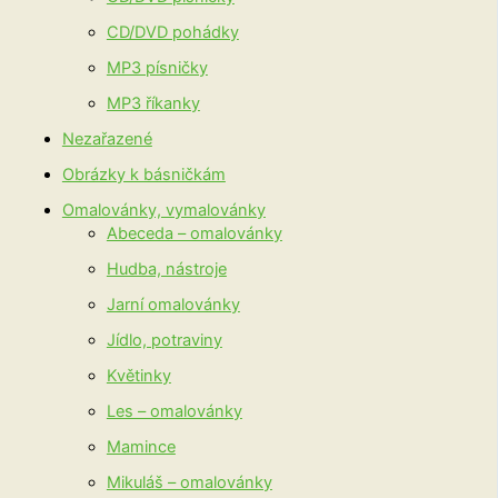
CD/DVD pohádky
MP3 písničky
MP3 říkanky
Nezařazené
Obrázky k básničkám
Omalovánky, vymalovánky
Abeceda – omalovánky
Hudba, nástroje
Jarní omalovánky
Jídlo, potraviny
Květinky
Les – omalovánky
Mamince
Mikuláš – omalovánky