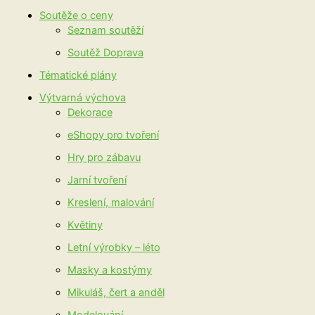
Soutěže o ceny
Seznam soutěží
Soutěž Doprava
Tématické plány
Výtvarná výchova
Dekorace
eShopy pro tvoření
Hry pro zábavu
Jarní tvoření
Kreslení, malování
Květiny
Letní výrobky – léto
Masky a kostýmy
Mikuláš, čert a anděl
Modelování