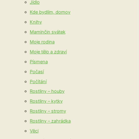
Jídlo
Kde bydlím, domov
Knihy
Maminčin svátek
Moje rodina
Moje tělo a zdraví
Písmena
Počasí
Počítání
Rostliny – houby
Rostliny – kytky
Rostliny – stromy
Rostliny – zahrádka
Věci