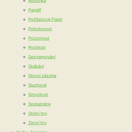
Motorika
Paměť
Počítačové Flash
Pohotovost
Pozornost
Rychlost
Seznamování
Skákání
Slovní zásoba
Sluchové
Smyslové
Spolupráce
Stolní hry
Zimní hry