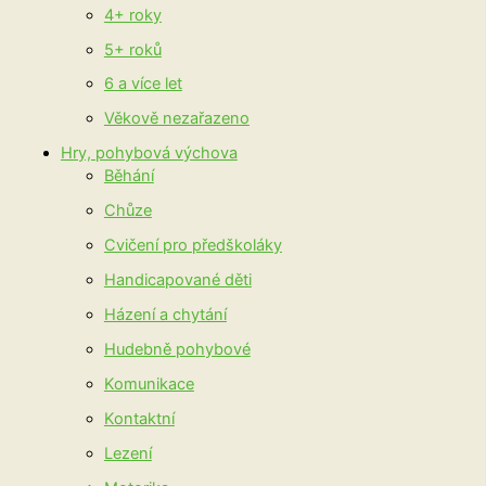
4+ roky
5+ roků
6 a více let
Věkově nezařazeno
Hry, pohybová výchova
Běhání
Chůze
Cvičení pro předškoláky
Handicapované děti
Házení a chytání
Hudebně pohybové
Komunikace
Kontaktní
Lezení