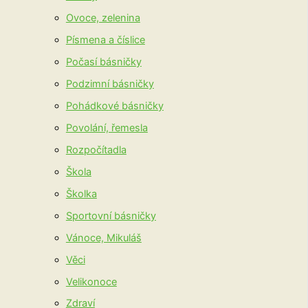
Ovoce, zelenina
Písmena a číslice
Počasí básničky
Podzimní básničky
Pohádkové básničky
Povolání, řemesla
Rozpočítadla
Škola
Školka
Sportovní básničky
Vánoce, Mikuláš
Věci
Velikonoce
Zdraví