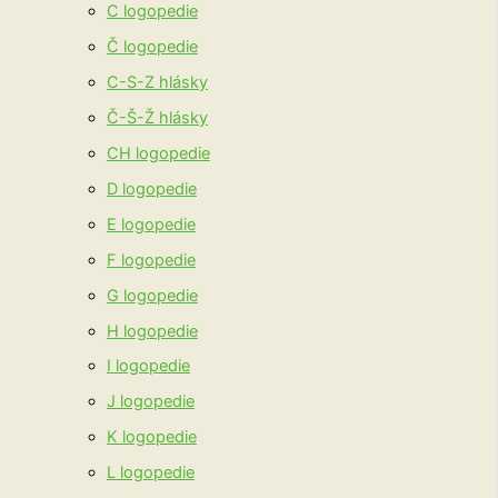
C logopedie
Č logopedie
C-S-Z hlásky
Č-Š-Ž hlásky
CH logopedie
D logopedie
E logopedie
F logopedie
G logopedie
H logopedie
I logopedie
J logopedie
K logopedie
L logopedie