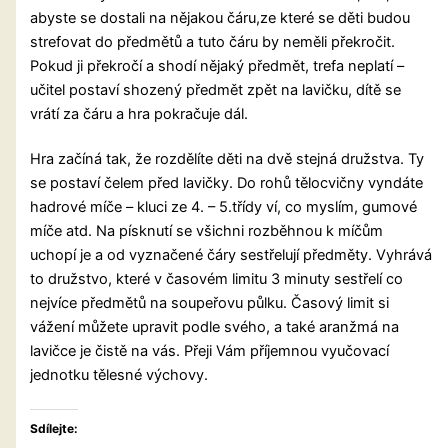
abyste se dostali na nějakou čáru,ze které se děti budou
strefovat do předmětů a tuto čáru by neměli překročit.
Pokud ji překročí a shodí nějaký předmět, trefa neplatí –
učitel postaví shozený předmět zpět na lavičku, dítě se
vrátí za čáru a hra pokračuje dál.
Hra začíná tak, že rozdělíte děti na dvě stejná družstva. Ty
se postaví čelem před lavičky. Do rohů tělocvičny vyndáte
hadrové míče – kluci ze 4. – 5.třídy ví, co myslím, gumové
míče atd. Na písknutí se všichni rozběhnou k míčům
uchopí je a od vyznačené čáry sestřelují předměty. Vyhrává
to družstvo, které v časovém limitu 3 minuty sestřelí co
nejvíce předmětů na soupeřovu půlku. Časový limit si
vážení můžete upravit podle svého, a také aranžmá na
lavičce je čistě na vás. Přeji Vám příjemnou vyučovací
jednotku tělesné výchovy.
Sdílejte: