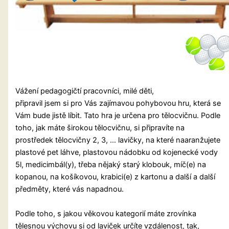
Vážení pedagogičtí pracovníci, milé děti,
připravil jsem si pro Vás zajímavou pohybovou hru, která se
Vám bude jistě líbit. Tato hra je určena pro tělocvičnu. Podle
toho, jak máte širokou tělocvičnu, si připravíte na
prostředek tělocvičny 2, 3, … lavičky, na které naaranžujete
plastové pet láhve, plastovou nádobku od kojenecké vody
5l, medicimbál(y), třeba nějaký starý klobouk, míč(e) na
kopanou, na košíkovou, krabici(e) z kartonu a další a další
předměty, které vás napadnou.
Podle toho, s jakou věkovou kategorií máte zrovínka
tělesnou výchovu si od laviček určíte vzdálenost, tak,