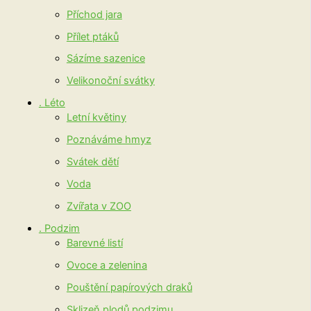
Příchod jara
Přílet ptáků
Sázíme sazenice
Velikonoční svátky
. Léto
Letní květiny
Poznáváme hmyz
Svátek dětí
Voda
Zvířata v ZOO
. Podzim
Barevné listí
Ovoce a zelenina
Pouštění papírových draků
Sklizeň plodů podzimu