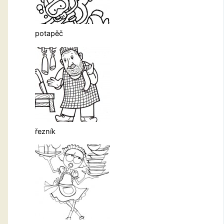
potapěč
řezník