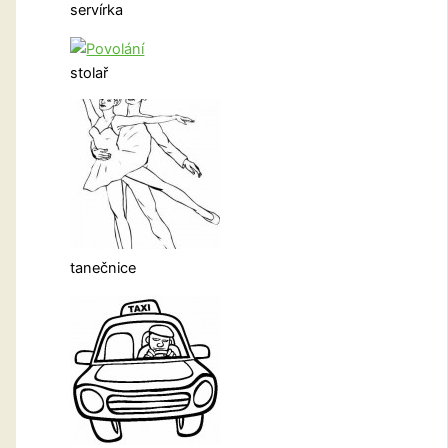
servírka
stolař
tanečnice