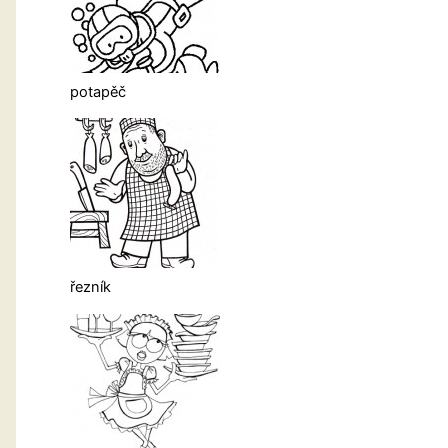
potapěč
řezník