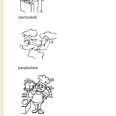
obchodník
parašutista