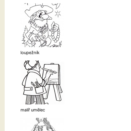
loupežník
malíř umělec