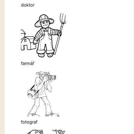
doktor
farmář
fotograf