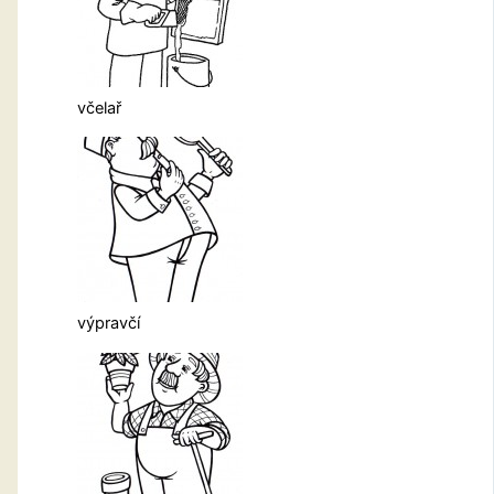
včelař
výpravčí