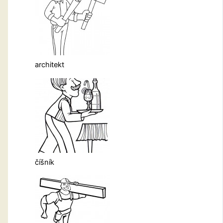
architekt
číšník