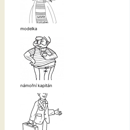
modelka
námořní kapitán