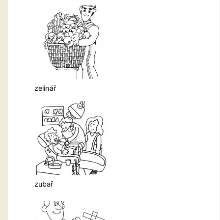
zelinář
zubař