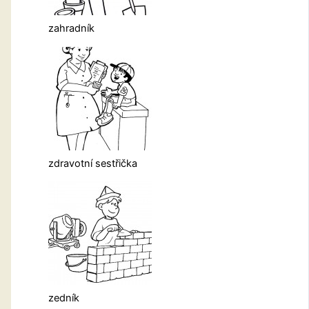
zahradník
zdravotní sestřička
zedník