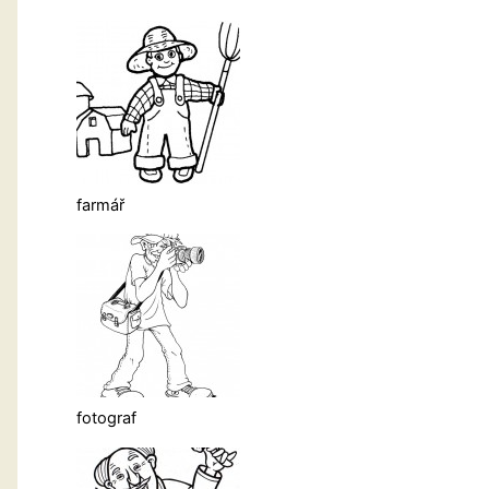
farmář
fotograf