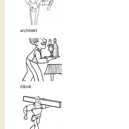
architekt
číšník