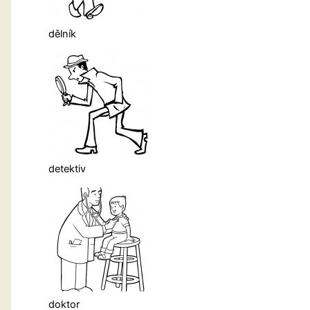
dělník
detektiv
doktor