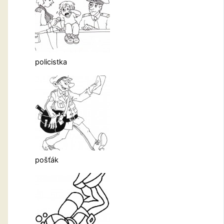
policistka
pošťák