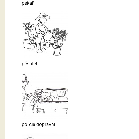
pekař
pěstitel
policie dopravní