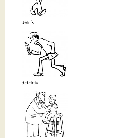
dělník
detektiv