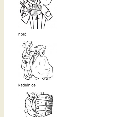
holič
kadeřnice