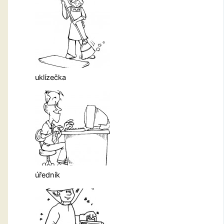
uklízečka
úředník