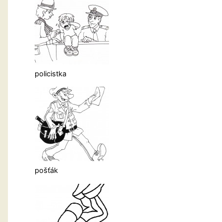
policistka
pošťák