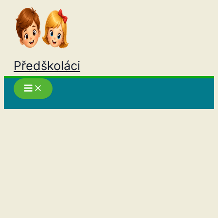
Přeskočit
na
obsah
Předškoláci
Hledat