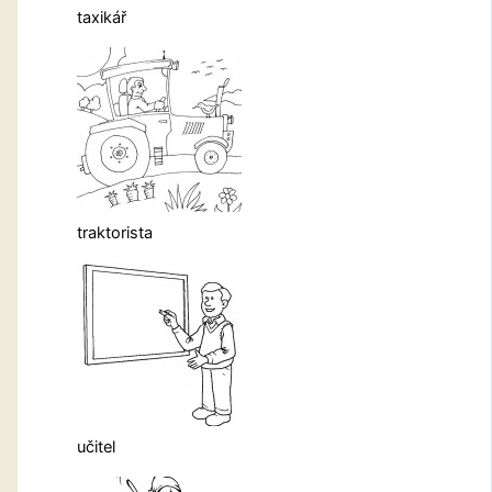
taxikář
traktorista
učitel