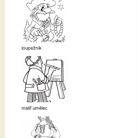
loupežník
malíř umělec