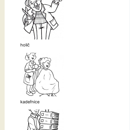
holič
kadeřnice