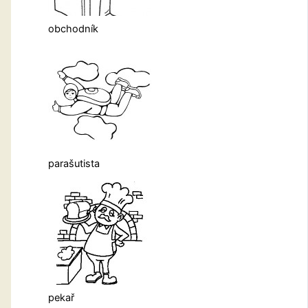
obchodník
parašutista
pekař