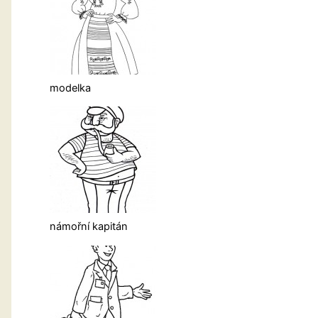
modelka
námořní kapitán