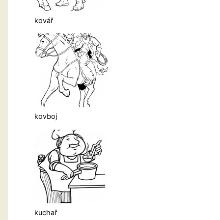
kovář
kovboj
kuchař