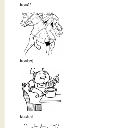
kovář
kovboj
kuchař