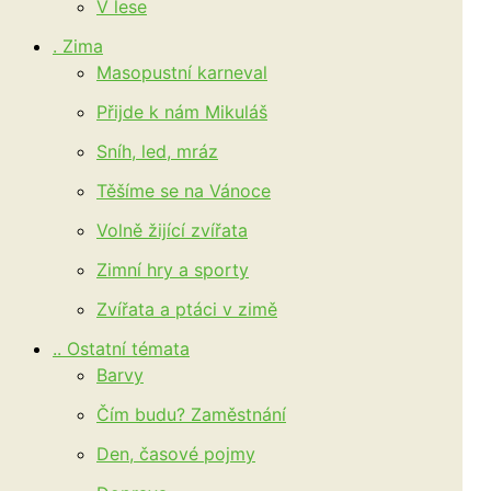
V lese
. Zima
Masopustní karneval
Přijde k nám Mikuláš
Sníh, led, mráz
Těšíme se na Vánoce
Volně žijící zvířata
Zimní hry a sporty
Zvířata a ptáci v zimě
.. Ostatní témata
Barvy
Čím budu? Zaměstnání
Den, časové pojmy