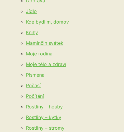
Doprava
Jídlo
Kde bydlím, domov
Knihy
Maminčin svátek
Moje rodina
Moje tělo a zdraví
Písmena
Počasí
Počítání
Rostliny – houby
Rostliny – kytky
Rostliny – stromy