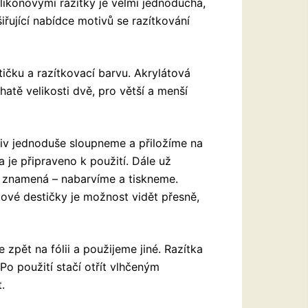
ilikonovými razítky je velmi jednoduchá,
iřující nabídce motivů se razítkování
ičku a razítkovací barvu. Akrylátová
hatě velikosti dvě, pro větší a menší
tiv jednoduše sloupneme a přiložíme na
a je připraveno k použití. Dále už
to znamená – nabarvíme a tiskneme.
tové destičky je možnost vidět přesně,
 zpět na fólii a použijeme jiné. Razítka
 Po použití stačí otřít vlhčeným
.