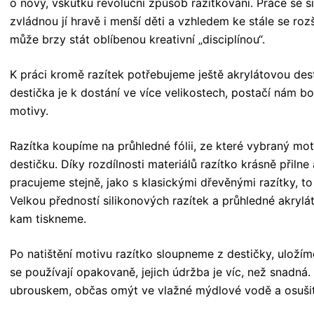
o nový, vskutku revoluční způsob razítkování. Práce se s
zvládnou jí hravě i menší děti a vzhledem ke stále se rozš
může brzy stát oblíbenou
kreativní „disciplínou“.
K práci kromě razítek potřebujeme ještě akrylátovou dest
destička je k dostání ve více velikostech, postačí nám bo
motivy.
Razítka koupíme na průhledné fólii, ze které vybraný mo
destičku. Díky rozdílnosti materiálů razítko krásně přilne 
pracujeme stejně, jako s klasickými dřevěnými razítky, 
Velkou předností silikonových razítek a průhledné akrylá
kam tiskneme.
Po natištění motivu razítko sloupneme z destičky, uložíme
se používají opakovaně, jejich údržba je víc, než snadná.
ubrouskem, občas omýt ve vlažné mýdlové vodě a osušit