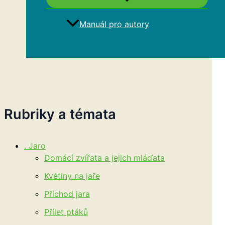
Manuál pro autory
Hledat
Rubriky a témata
. Jaro
Domácí zvířata a jejich mláďata
Květiny na jaře
Příchod jara
Přílet ptáků