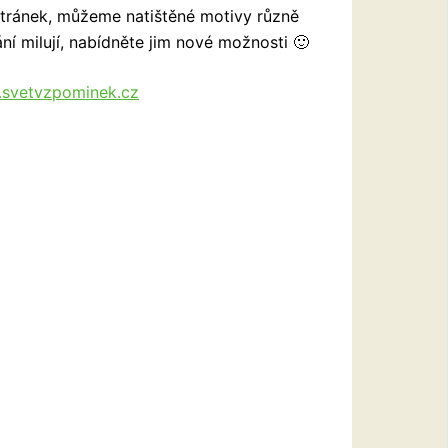
stránek, můžeme natištěné motivy různě
ní milují, nabídněte jim nové možnosti 🙂
svetvzpominek.cz