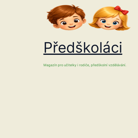
Přeskočit
na
obsah
Předškoláci
Magazín pro učitelky i rodiče, předškolní vzdělávání.